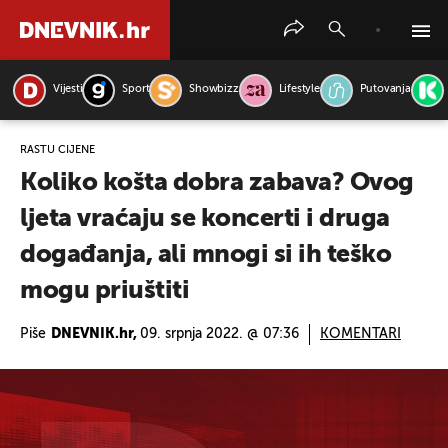
Vijesti
Sport
Showbizz
Lifestyle
Putovanja
PRETRAŽITE VIJESTI
RASTU CIJENE
Koliko košta dobra zabava? Ovog
ljeta vraćaju se koncerti i druga
događanja, ali mnogi si ih teško
mogu priuštiti
Piše
DNEVNIK.hr,
09. srpnja 2022. @ 07:36
KOMENTARI