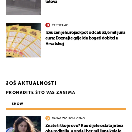
letova
ČESTITAMO!
Izvučen je Eurojackpot od čak 32,6 milijuna
eura: Doznajte gdje idu bogati dobitci u
Hrvatskoj
JOŠ AKTUALNOSTI
PRONAĐITE ŠTO VAS ZANIMA
SHOW
DANAS ŽIVI POVUČENO
Znate li tko je ovo? Kao dijete ostala je bez
oba roditelja, a onda i bez milijuna koje je