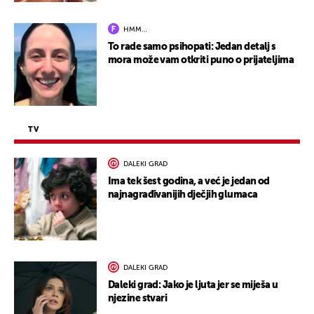
HMM…
To rade samo psihopati: Jedan detalj s
mora može vam otkriti puno o prijateljima
TV
DALEKI GRAD
Ima tek šest godina, a već je jedan od
najnagrađivanijih dječjih glumaca
DALEKI GRAD
Daleki grad: Jako je ljuta jer se miješa u
njezine stvari