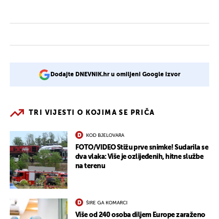
Dodajte DNEVNIK.hr u omiljeni Google izvor
TRI VIJESTI O KOJIMA SE PRIČA
KOD BJELOVARA
FOTO/VIDEO Stižu prve snimke! Sudarila se
dva vlaka: Više je ozlijeđenih, hitne službe
na terenu
ŠIRE GA KOMARCI
Više od 240 osoba diljem Europe zaraženo