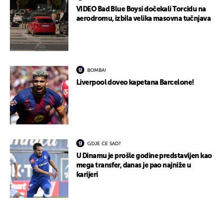
VIDEO Bad Blue Boysi dočekali Torcidu na
aerodromu, izbila velika masovna tučnjava
BOMBA!
Liverpool doveo kapetana Barcelone!
GDJE ĆE SAD?
U Dinamu je prošle godine predstavljen kao
mega transfer, danas je pao najniže u
karijeri