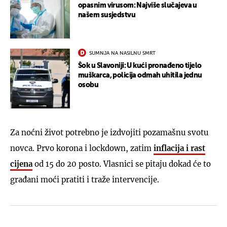
opasnim virusom: Najviše slučajeva u
našem susjedstvu
SUMNJA NA NASILNU SMRT
Šok u Slavoniji: U kući pronađeno tijelo
muškarca, policija odmah uhitila jednu
osobu
Za noćni život potrebno je izdvojiti pozamašnu svotu
novca. Prvo korona i lockdown, zatim
inflacija i rast
cijena
od 15 do 20 posto. Vlasnici se pitaju dokad će to
građani moći pratiti i traže intervencije.