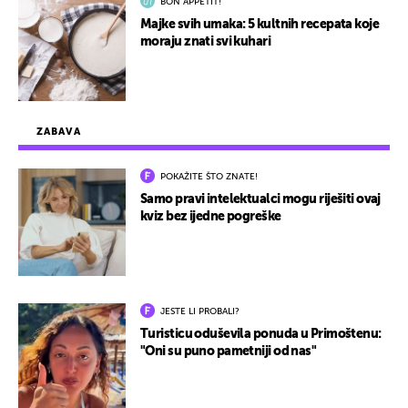
BON APPETIT!
Majke svih umaka: 5 kultnih recepata koje
moraju znati svi kuhari
ZABAVA
POKAŽITE ŠTO ZNATE!
Samo pravi intelektualci mogu riješiti ovaj
kviz bez ijedne pogreške
JESTE LI PROBALI?
Turisticu oduševila ponuda u Primoštenu:
"Oni su puno pametniji od nas"