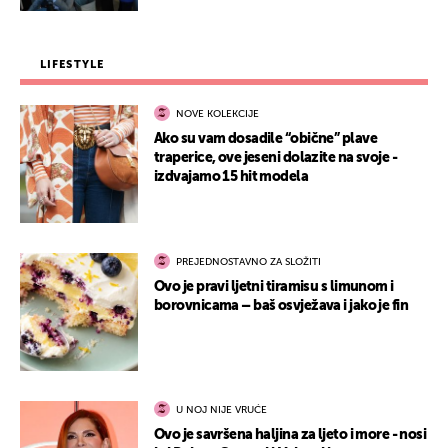
LIFESTYLE
NOVE KOLEKCIJE
Ako su vam dosadile “obične” plave
traperice, ove jeseni dolazite na svoje -
izdvajamo 15 hit modela
PREJEDNOSTAVNO ZA SLOŽITI
Ovo je pravi ljetni tiramisu s limunom i
borovnicama – baš osvježava i jako je fin
U NOJ NIJE VRUĆE
Ovo je savršena haljina za ljeto i more - nosi