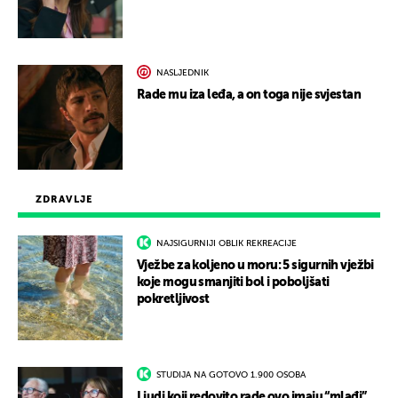
NASLJEDNIK
Rade mu iza leđa, a on toga nije svjestan
ZDRAVLJE
NAJSIGURNIJI OBLIK REKREACIJE
Vježbe za koljeno u moru: 5 sigurnih vježbi
koje mogu smanjiti bol i poboljšati
pokretljivost
STUDIJA NA GOTOVO 1.900 OSOBA
Ljudi koji redovito rade ovo imaju “mlađi”