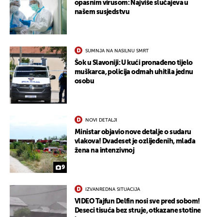
opasnim virusom: Najviše slučajeva u
našem susjedstvu
SUMNJA NA NASILNU SMRT
Šok u Slavoniji: U kući pronađeno tijelo
muškarca, policija odmah uhitila jednu
osobu
UKLJUČITE NOTIFIKACIJE
NOVI DETALJI
Ministar objavio nove detalje o sudaru
vlakova! Dvadeset je ozlijeđenih, mlađa
žena na intenzivnoj
9
IZVANREDNA SITUACIJA
VIDEO Tajfun Delfin nosi sve pred sobom!
Deseci tisuća bez struje, otkazane stotine