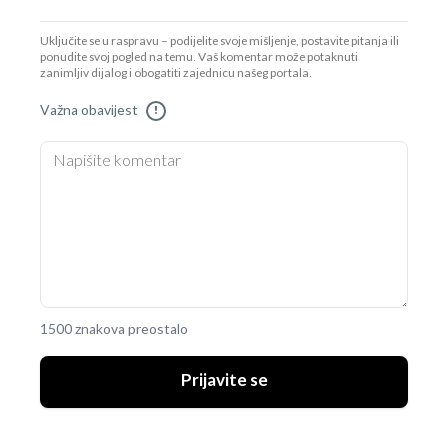
Uključite se u raspravu – podijelite svoje mišljenje, postavite pitanja ili
ponudite svoj pogled na temu. Vaš komentar može potaknuti
zanimljiv dijalog i obogatiti zajednicu našeg portala.
Važna obavijest
!
1500 znakova preostalo
Prijavite se