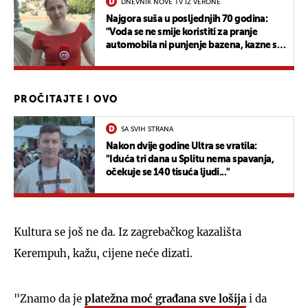
DNEVNIK NOVE TV IZ VERONE
Najgora suša u posljednjih 70 godina:
"Voda se ne smije koristiti za pranje
automobila ni punjenje bazena, kazne su
vrlo visoke"
PROČITAJTE I OVO
SA SVIH STRANA
Nakon dvije godine Ultra se vratila:
"Iduća tri dana u Splitu nema spavanja,
očekuje se 140 tisuća ljudi..."
Kultura se još ne da. Iz zagrebačkog kazališta
Kerempuh, kažu, cijene neće dizati.
"Znamo da je
platežna moć građana sve lošija
i da