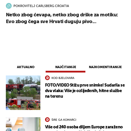
POKROVITELJ CARLSBERG CROATIA
Netko zbog ćevapa, netko zbog drške za motiku:
Evo zbog čega sve Hrvati duguju pivo...
AKTUALNO
NAJČITANIJE
NAJKOMENTIRANIJE
KOD BJELOVARA
FOTO/VIDEO Stižu prve snimke! Sudarila se
dva vlaka: Više je ozlijeđenih, hitne službe
na terenu
ŠIRE GA KOMARCI
Više od 240 osoba diljem Europe zaraženo