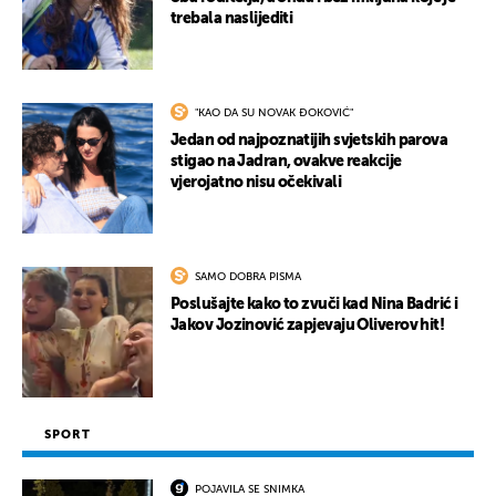
trebala naslijediti
"KAO DA SU NOVAK ĐOKOVIĆ"
Jedan od najpoznatijih svjetskih parova
stigao na Jadran, ovakve reakcije
vjerojatno nisu očekivali
SAMO DOBRA PISMA
Poslušajte kako to zvuči kad Nina Badrić i
Jakov Jozinović zapjevaju Oliverov hit!
SPORT
POJAVILA SE SNIMKA