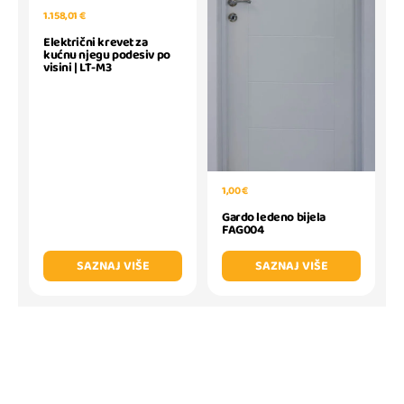
1.158,01 €
Električni krevet za
kućnu njegu podesiv po
visini | LT-M3
1,00 €
Gardo ledeno bijela
FAG004
SAZNAJ VIŠE
SAZNAJ VIŠE