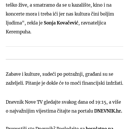
teško žive, a smatramo da se u kazalište, kino i na
koncerte mora i treba ići jer nas kultura čini boljim
ljudima", rekla je
Sonja Kovačević
, ravnateljica
Kerempuha.
Zabave i kulture, sudeći po potražnji, građani su se
zaželjeli. Pitanje je dokle će to moći financijski izdržati.
Dnevnik Nove TV gledajte svakog dana od 19:15, a više
o najvažnijim vijestima čitajte na portalu
DNEVNIK.hr.
Propustili ste Dnevnik? Pogledajte ga
besplatno na