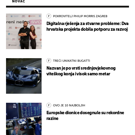
NOVAC
POKROVITELJ PHILIP MORRIS ZAGREB
Digitalna rješenja za stvarne probleme: Dva
hrvatska projekta dobila potporu za razvoj
TREĆI UNIKATNI BUGATTI
Nazvan je po vrsti srednjovjekovnog
viteškog konja i visok samo metar
OVO JE 10 NAJBOLJIH
Europske dionice dosegnule su rekordne
razine