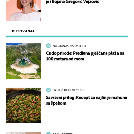
je i Bojana Gregorić Vejzović
PUTOVANJA
NAJMANJA NA SVIJETU
Čudo prirode: Predivna pješčana plaža na
100 metara od mora
UZ RUČAK ILI VEČERU
Savršeni prilog: Recept za najfinije mahune
sa špekom