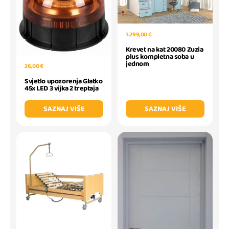
1.299,00 €
Krevet na kat 20080 Zuzia
plus kompletna soba u
jednom
26,00 €
Svjetlo upozorenja Glatko
45x LED 3 vijka 2 treptaja
SAZNAJ VIŠE
SAZNAJ VIŠE