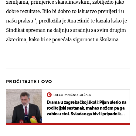
zemljama, primjerice skandinavskim, zabilježio jako
dobre rezultate. Bilo bi dobro to iskustvo prenijeti i u
našu praksu'', predložila je Ana Hinić te kazala kako je
Sindikat spreman na daljnju suradnju sa svim drugim
akterima, kako bi se povećala sigurnost u školama.
PROČITAJTE I OVO
DJECA PANIČNO BJEŽALA
Drama u zagrebačkoj školi: Pijan uletio na
roditeljski sastanak, mahao nožem pa ga
zabio u stol. Svladao ga bivši pripadnik
ATJ Lučko