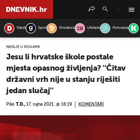
Vijesti
Sport
Showbizz
Lifestyle
Putovanja
PRETRAŽITE VIJESTI
NASILJE U ŠKOLAMA
Jesu li hrvatske škole postale
mjesta opasnog življenja? ''Čitav
državni vrh nije u stanju riješiti
jedan slučaj''
Piše
T.D.,
17. rujna 2021. @ 16:19
KOMENTARI