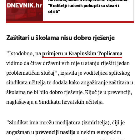
"Roditelji i učenik pokupili su stvari i
otišli"
Zaštitari u školama nisu dobro rješenje
"Istodobno, na
primjeru u Krapinskim Toplicama
vidimo da čitav državni vrh nije u stanju riješiti jedan
problematičan slučaj'', izjavila je voditeljica splitskog
sindikata učitelja te dodala kako angažiranje zaštitara u
školama ne bi bilo dobro rješenje. Ključ je u prevenciji,
naglašavaju u Sindikatu hrvatskih učitelja.
"Sindikat ima mrežu medijatora (izmiritelja), čiji je
angažman u
prevenciji nasilja
u nekim europskim