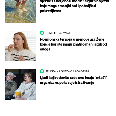
Vježbe za koljeno u moru: 5 sigurnih vježbi
koje mogu smanjiti bol i poboljšati
pokretljivost
NOVO ISTRAŽIVANJE
Hormonska terapija u menopauzi: Žene
koje je koriste imaju znatno manji rizik od
ovoga
STUDIJA NA GOTOVO 1.900 OSOBA
Ljudi koji redovito rade ovo imaju “mlađi”
organizam, pokazuje istraživanje