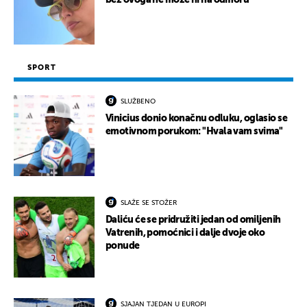
bez ovoga ne može ni na odmoru
SPORT
SLUŽBENO
Vinicius donio konačnu odluku, oglasio se
emotivnom porukom: "Hvala vam svima"
SLAŽE SE STOŽER
Daliću će se pridružiti jedan od omiljenih
Vatrenih, pomoćnici i dalje dvoje oko
ponude
SJAJAN TJEDAN U EUROPI