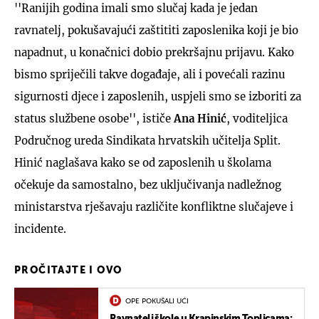
''Ranijih godina imali smo slučaj kada je jedan
ravnatelj, pokušavajući zaštititi zaposlenika koji je bio
napadnut, u konačnici dobio prekršajnu prijavu. Kako
bismo spriječili takve događaje, ali i povećali razinu
sigurnosti djece i zaposlenih, uspjeli smo se izboriti za
status službene osobe'', ističe
Ana Hinić
, voditeljica
Područnog ureda
Sindikata hrvatskih učitelja Split.
Hinić naglašava kako se od zaposlenih u školama
očekuje da samostalno, bez uključivanja nadležnog
ministarstva rješavaju različite konfliktne slučajeve i
incidente.
PROČITAJTE I OVO
OPE POKUŠALI UĆI
Ravnatelj škole u Krapinskim Toplicama: