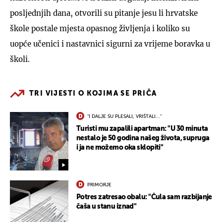
posljednjih dana, otvorili su pitanje jesu li hrvatske
škole postale mjesta opasnog življenja i koliko su
uopće učenici i nastavnici sigurni za vrijeme boravka u
školi.
TRI VIJESTI O KOJIMA SE PRIČA
"I DALJE SU PLESALI, VRIŠTALI..."
Turisti mu zapalili apartman: "U 30 minuta
nestalo je 50 godina našeg života, supruga
i ja ne možemo oka sklopiti"
PRIMORJE
Potres zatresao obalu: "Čula sam razbijanje
čaša u stanu iznad"