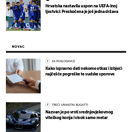
Hrvatska nastavila uspon na UEFA-inoj
ljestvici: Preskočena je još jedna država
NOVAC
ZA POSLODAVCE
Kako ispravno dati nekome otkaz i izbjeći
najčešće pogreške te sudske sporove
TREĆI UNIKATNI BUGATTI
Nazvan je po vrsti srednjovjekovnog
viteškog konja i visok samo metar