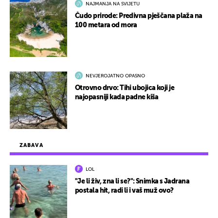
NAJMANJA NA SVIJETU
Čudo prirode: Predivna pješčana plaža na
100 metara od mora
NEVJEROJATNO OPASNO
Otrovno drvo: Tihi ubojica koji je
najopasniji kada padne kiša
ZABAVA
LOL
"Je li živ, zna li se?": Snimka s Jadrana
postala hit, radi li i vaš muž ovo?