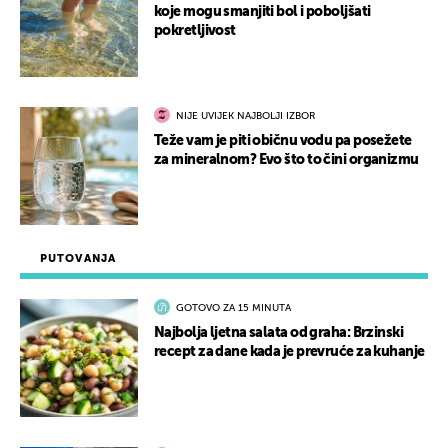
koje mogu smanjiti bol i poboljšati
pokretljivost
NIJE UVIJEK NAJBOLJI IZBOR
Teže vam je piti običnu vodu pa posežete
za mineralnom? Evo što to čini organizmu
PUTOVANJA
GOTOVO ZA 15 MINUTA
Najbolja ljetna salata od graha: Brzinski
recept za dane kada je prevruće za kuhanje