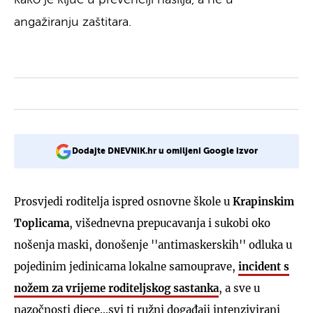
angažiranju zaštitara.
Dodajte DNEVNIK.hr u omiljeni Google izvor
Prosvjedi roditelja ispred osnovne škole u
Krapinskim
Toplicama
, višednevna prepucavanja i sukobi oko
nošenja maski, donošenje ''antimaskerskih'' odluka u
pojedinim jedinicama lokalne samouprave,
incident s
nožem za vrijeme roditeljskog sastanka
, a sve u
nazočnosti djece…svi ti ružni događaji intenzivirani