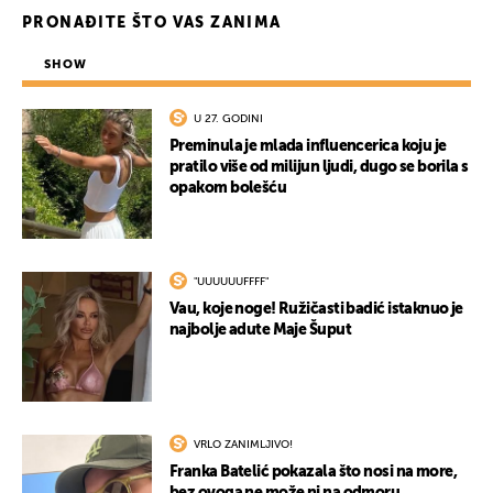
PRONAĐITE ŠTO VAS ZANIMA
SHOW
U 27. GODINI
Preminula je mlada influencerica koju je
pratilo više od milijun ljudi, dugo se borila s
opakom bolešću
"UUUUUUFFFF"
Vau, koje noge! Ružičasti badić istaknuo je
najbolje adute Maje Šuput
VRLO ZANIMLJIVO!
Franka Batelić pokazala što nosi na more,