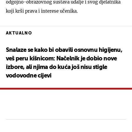
odgojno-obrazovnog sustava udalje i svog djelatnika
koji krši prava i interese učenika.
AKTUALNO
Snalaze se kako bi obavili osnovnu higijenu,
veš peru kišnicom: Načelnik je dobio nove
izbore, ali njima do kuća još nisu stigle
vodovodne cijevi