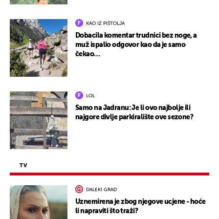
KAO IZ PIŠTOLJA
Dobacila komentar trudnici bez noge, a
muž ispalio odgovor kao da je samo
čekao…
LOL
Samo na Jadranu: Je li ovo najbolje ili
najgore divlje parkiralište ove sezone?
TV
DALEKI GRAD
Uznemirena je zbog njegove ucjene - hoće
li napraviti što traži?