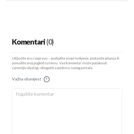
Komentari
(0)
Uključite se u raspravu – podijelite svoje mišljenje, postavite pitanja ili
ponudite svoj pogled na temu. Vaš komentar može potaknuti
zanimljiv dijalog i obogatiti zajednicu našeg portala.
Važna obavijest
!