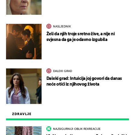
NASLJEDNIK
Želi da njih troje sretno žive, a nije ni
svjesna da ga je odavno izgubila
DALEKI GRAD
Daleki grad: Intuicija joj govori da danas
neće otići iz njihovog života
ZDRAVLJE
NAJSIGURNIJI OBLIK REKREACIJE