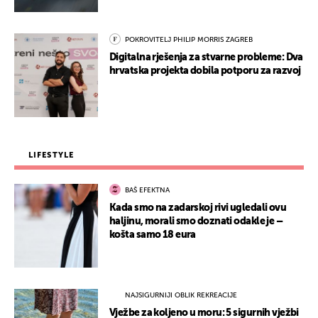
POKROVITELJ PHILIP MORRIS ZAGREB
Digitalna rješenja za stvarne probleme: Dva
hrvatska projekta dobila potporu za razvoj
LIFESTYLE
BAŠ EFEKTNA
Kada smo na zadarskoj rivi ugledali ovu
haljinu, morali smo doznati odakle je –
košta samo 18 eura
NAJSIGURNIJI OBLIK REKREACIJE
Vježbe za koljeno u moru: 5 sigurnih vježbi