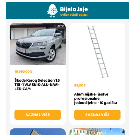
19.990,00 €
Škoda Karoq Selection 1.5
TSI -1 VLASNIK-ALU-NAVI-
68,00 €
LED-CAM
Aluminijske ljestve
profesionalne
jednodijelne - 10 gazišta
SAZNAJ VIŠE
SAZNAJ VIŠE