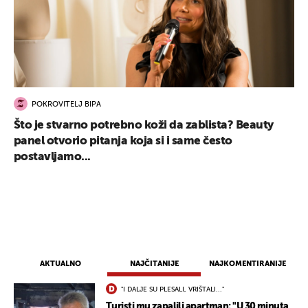
UKLJUČITE NOTIFIKACIJE
POKROVITELJ BIPA
Što je stvarno potrebno koži da zablista? Beauty
panel otvorio pitanja koja si i same često
postavljamo...
AKTUALNO
NAJČITANIJE
NAJKOMENTIRANIJE
"I DALJE SU PLESALI, VRIŠTALI..."
Turisti mu zapalili apartman: "U 30 minuta