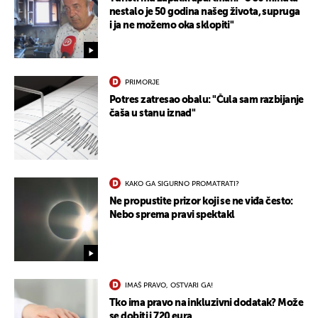
nestalo je 50 godina našeg života, supruga
i ja ne možemo oka sklopiti"
PRIMORJE
Potres zatresao obalu: "Čula sam razbijanje
čaša u stanu iznad"
KAKO GA SIGURNO PROMATRATI?
Ne propustite prizor koji se ne viđa često:
Nebo sprema pravi spektakl
IMAŠ PRAVO, OSTVARI GA!
Tko ima pravo na inkluzivni dodatak? Može
se dobiti i 720 eura