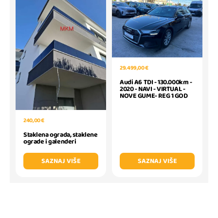
29.499,00 €
Audi A6 TDI - 130.000km -
2020 - NAVI - VIRTUAL -
NOVE GUME- REG 1 GOD
240,00 €
Staklena ograda, staklene
ograde i galenderi
SAZNAJ VIŠE
SAZNAJ VIŠE