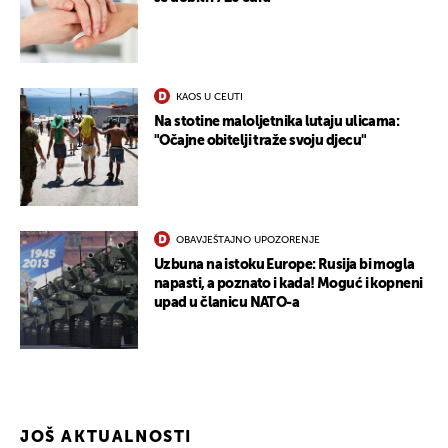
KAOS U CEUTI
Na stotine maloljetnika lutaju ulicama:
"Očajne obitelji traže svoju djecu"
OBAVJEŠTAJNO UPOZORENJE
Uzbuna na istoku Europe: Rusija bi mogla
napasti, a poznato i kada! Moguć i kopneni
upad u članicu NATO-a
JOŠ AKTUALNOSTI