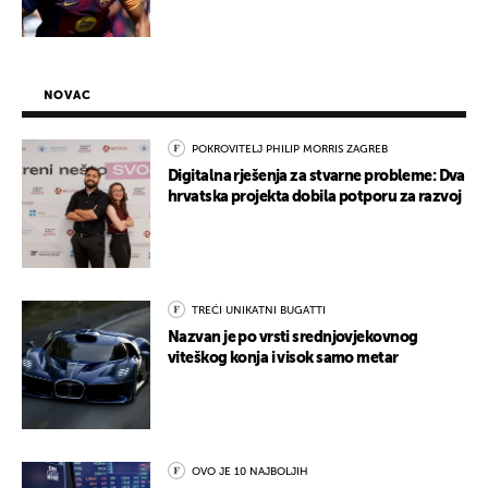
NOVAC
POKROVITELJ PHILIP MORRIS ZAGREB
Digitalna rješenja za stvarne probleme: Dva
hrvatska projekta dobila potporu za razvoj
TREĆI UNIKATNI BUGATTI
Nazvan je po vrsti srednjovjekovnog
viteškog konja i visok samo metar
OVO JE 10 NAJBOLJIH