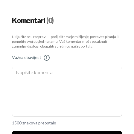
Komentari
(0)
Uključite se u raspravu – podijelite svoje mišljenje, postavite pitanja ili
ponudite svoj pogled na temu. Vaš komentar može potaknuti
zanimljiv dijalog i obogatiti zajednicu našeg portala.
Važna obavijest
!
1500 znakova preostalo