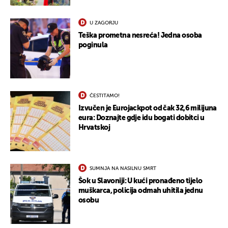
U ZAGORJU
Teška prometna nesreća! Jedna osoba
poginula
ČESTITAMO!
Izvučen je Eurojackpot od čak 32,6 milijuna
eura: Doznajte gdje idu bogati dobitci u
Hrvatskoj
SUMNJA NA NASILNU SMRT
Šok u Slavoniji: U kući pronađeno tijelo
muškarca, policija odmah uhitila jednu
osobu