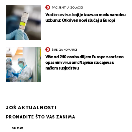
PACIJENT U IZOLACIJI
Vratio se virus koji je izazvao međunarodnu
uzbunu: Otkriven novi slučaj u Europi
ŠIRE GA KOMARCI
Više od 240 osoba diljem Europe zaraženo
UKLJUČITE NOTIFIKACIJE
opasnim virusom: Najviše slučajeva u
našem susjedstvu
JOŠ AKTUALNOSTI
PRONAĐITE ŠTO VAS ZANIMA
SHOW