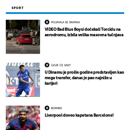
SPORT
POJAVILA SE SNIMKA
VIDEO Bad Blue Boysi dočekali Torcidu na
aerodromu, izbila velika masovna tučnjava
GDJE ĆE SAD?
U Dinamu je prošle godine predstavljen kao
mega transfer, danas je pao najniže u
karijeri
BOMBA!
Liverpool doveo kapetana Barcelone!