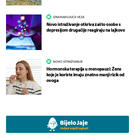
IZNENAĐUJUĆA VEZA
Novo istraživanje otkriva zašto osobe s
depresijom drugačije reagiraju na lajkove
NOVO ISTRAŽIVANJE
Hormonska terapija u menopauzi: Žene
koje je koriste imaju znatno manji rizik od
ovoga