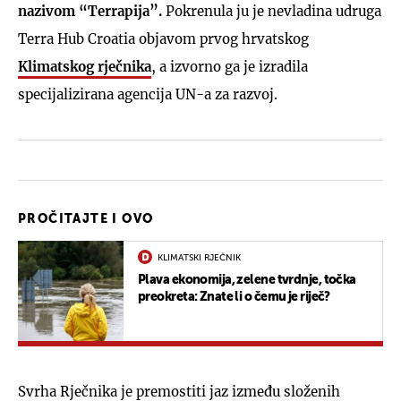
nazivom “Terrapija”.
Pokrenula ju je nevladina udruga
Terra Hub Croatia objavom prvog hrvatskog
Klimatskog rječnika
, a izvorno ga je izradila
specijalizirana agencija UN-a za razvoj.
PROČITAJTE I OVO
KLIMATSKI RJEČNIK
Plava ekonomija, zelene tvrdnje, točka
preokreta: Znate li o čemu je riječ?
Svrha Rječnika je premostiti jaz između složenih