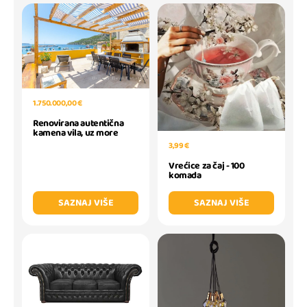
1.750.000,00 €
Renovirana autentična
kamena vila, uz more
3,99 €
Vrećice za čaj - 100
komada
SAZNAJ VIŠE
SAZNAJ VIŠE