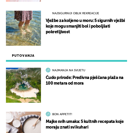
NAJSIGURNIJI OBLIK REKREACIJE
Vježbe za koljeno u moru: 5 sigurnih vježbi
koje mogu smanjiti bol i poboljšati
pokretljivost
PUTOVANJA
NAJMANJA NA SVIJETU
Čudo prirode: Predivna pješčana plaža na
100 metara od mora
BON APPETIT!
Majke svih umaka: 5 kultnih recepata koje
moraju znati svi kuhari