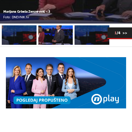
Marijana Grbeša Zenzerović - 3
Foto: DNEVNIK.hr
+
0
1
/4
>>