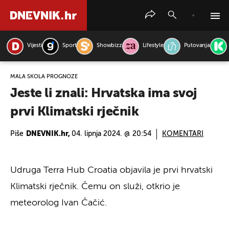
Vijesti
Sport
Showbizz
Lifestyle
Putovanja
PRETRAŽITE VIJESTI
MALA ŠKOLA PROGNOZE
Jeste li znali: Hrvatska ima svoj
prvi Klimatski rječnik
Piše
DNEVNIK.hr,
04. lipnja 2024. @ 20:54
KOMENTARI
Udruga Terra Hub Croatia objavila je prvi hrvatski
Klimatski rječnik. Čemu on služi, otkrio je
meteorolog Ivan Čačić.