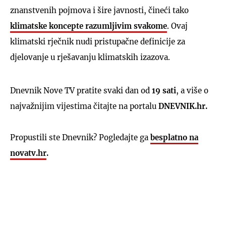
znanstvenih pojmova i šire javnosti, čineći tako
klimatske koncepte razumljivim svakome
. Ovaj
klimatski rječnik nudi pristupačne definicije za
djelovanje u rješavanju klimatskih izazova.
Dnevnik Nove TV pratite svaki dan od
19 sati
, a više o
najvažnijim vijestima čitajte na portalu
DNEVNIK.hr.
Propustili ste Dnevnik? Pogledajte ga
besplatno na
novatv.hr
.