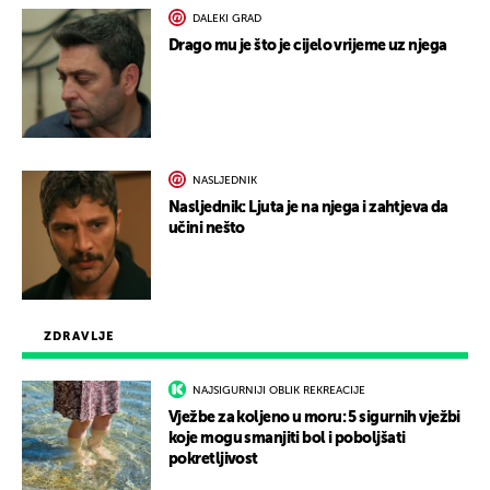
DALEKI GRAD
Drago mu je što je cijelo vrijeme uz njega
NASLJEDNIK
Nasljednik: Ljuta je na njega i zahtjeva da
učini nešto
ZDRAVLJE
NAJSIGURNIJI OBLIK REKREACIJE
Vježbe za koljeno u moru: 5 sigurnih vježbi
koje mogu smanjiti bol i poboljšati
pokretljivost