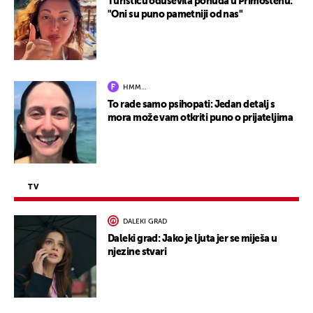
Turisticu oduševila ponuda u Primoštenu:
"Oni su puno pametniji od nas"
HMM…
To rade samo psihopati: Jedan detalj s
mora može vam otkriti puno o prijateljima
TV
DALEKI GRAD
Daleki grad: Jako je ljuta jer se miješa u
njezine stvari