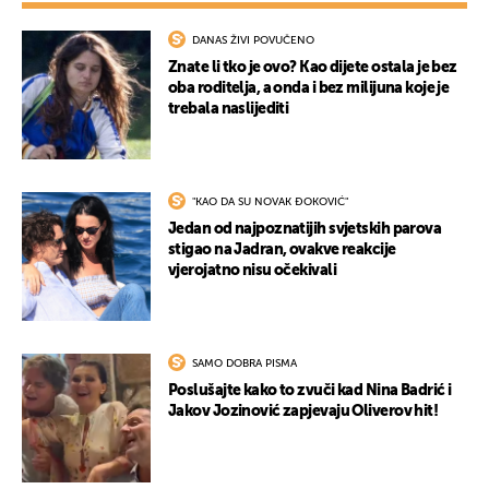
DANAS ŽIVI POVUČENO
Znate li tko je ovo? Kao dijete ostala je bez
oba roditelja, a onda i bez milijuna koje je
trebala naslijediti
"KAO DA SU NOVAK ĐOKOVIĆ"
Jedan od najpoznatijih svjetskih parova
stigao na Jadran, ovakve reakcije
vjerojatno nisu očekivali
SAMO DOBRA PISMA
Poslušajte kako to zvuči kad Nina Badrić i
Jakov Jozinović zapjevaju Oliverov hit!