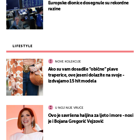
Europske dionice dosegnule su rekordne
razine
LIFESTYLE
NOVE KOLEKCIJE
Ako su vam dosadile “obične” plave
traperice, ove jeseni dolazite na svoje -
izdvajamo 15 hit modela
U NOJ NIJE VRUĆE
Ovo je savršena haljina za ljeto i more - nosi
je i Bojana Gregorić Vejzović