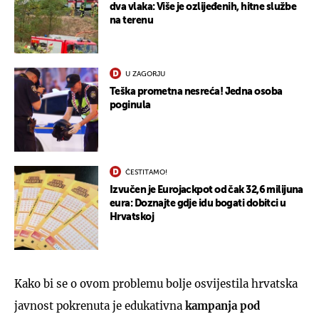
dva vlaka: Više je ozlijeđenih, hitne službe
na terenu
U ZAGORJU
Teška prometna nesreća! Jedna osoba
poginula
ČESTITAMO!
Izvučen je Eurojackpot od čak 32,6 milijuna
eura: Doznajte gdje idu bogati dobitci u
Hrvatskoj
Kako bi se o ovom problemu bolje osvijestila hrvatska
javnost pokrenuta je edukativna
kampanja pod