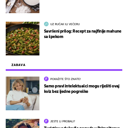
UZ RUČAK ILI VEČERU
Savršeni prilog: Recept za najfinije mahune
sa špekom
ZABAVA
POKAŽITE ŠTO ZNATE!
Samo pravi intelektualci mogu riješiti ovaj
kviz bez ijedne pogreške
JESTE LI PROBALI?