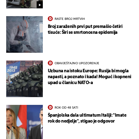
RASTE BROJ MRTVIH
Broj zaraženih prvi put premašio četiri
tisuće: Širi se smrtonosna epidemija
OBAVJEŠTAJNO UPOZORENJE
Uzbuna na istoku Europe: Rusija bi mogla
napasti, a poznato i kada! Moguć i kopneni
upad u članicu NATO-a
ROK OD 48 SATI
Španjolska dala ultimatum Italiji: "Imate
rok do nedjelje", stigao je odgovor