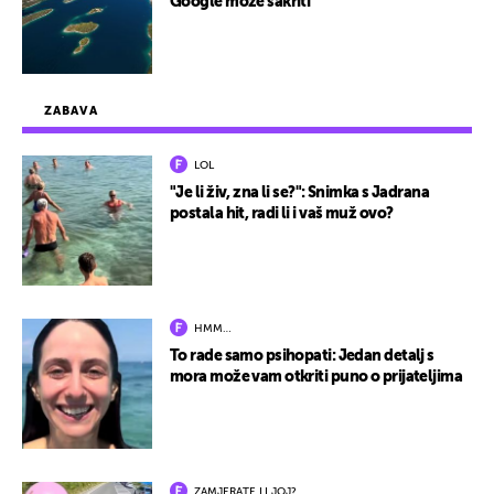
Google može sakriti
ZABAVA
LOL
"Je li živ, zna li se?": Snimka s Jadrana
postala hit, radi li i vaš muž ovo?
HMM…
To rade samo psihopati: Jedan detalj s
mora može vam otkriti puno o prijateljima
ZAMJERATE LI JOJ?