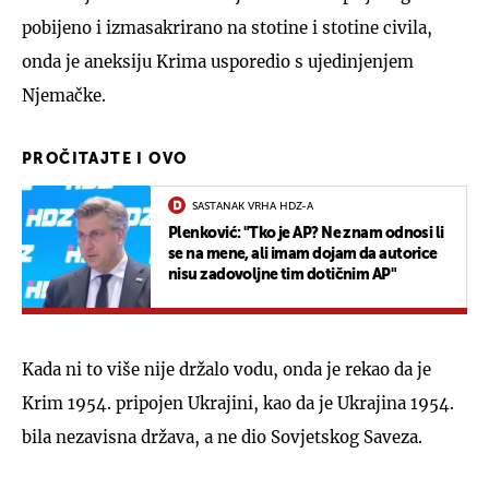
pobijeno i izmasakrirano na stotine i stotine civila,
onda je aneksiju Krima usporedio s ujedinjenjem
Njemačke.
PROČITAJTE I OVO
SASTANAK VRHA HDZ-A
Plenković: "Tko je AP? Ne znam odnosi li
se na mene, ali imam dojam da autorice
nisu zadovoljne tim dotičnim AP"
Kada ni to više nije držalo vodu, onda je rekao da je
Krim 1954. pripojen Ukrajini, kao da je Ukrajina 1954.
bila nezavisna država, a ne dio Sovjetskog Saveza.