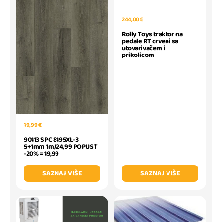
244,00 €
Rolly Toys traktor na
pedale RT crveni sa
utovarivačem i
prikolicom
19,99 €
90113 SPC 8195XL-3
5+1mm 1m/24,99 POPUST
-20% = 19,99
SAZNAJ VIŠE
SAZNAJ VIŠE