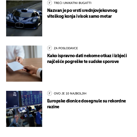
TREĆI UNIKATNI BUGATTI
Nazvan je po vrsti srednjovjekovnog
viteškog konja i visok samo metar
ZA POSLODAVCE
Kako ispravno dati nekome otkaz i izbjeći
najčešće pogreške te sudske sporove
OVO JE 10 NAJBOLJIH
Europske dionice dosegnule su rekordne
razine