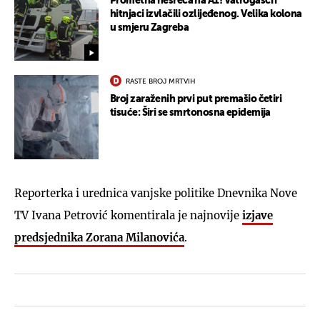
Prometna nesreća na A1! Vatrogasci i
hitnjaci izvlačili ozlijeđenog. Velika kolona
u smjeru Zagreba
RASTE BROJ MRTVIH
Broj zaraženih prvi put premašio četiri
tisuće: Širi se smrtonosna epidemija
Reporterka i urednica vanjske politike Dnevnika Nove
TV Ivana Petrović komentirala je najnovije
izjave
predsjednika Zorana Milanovića
.