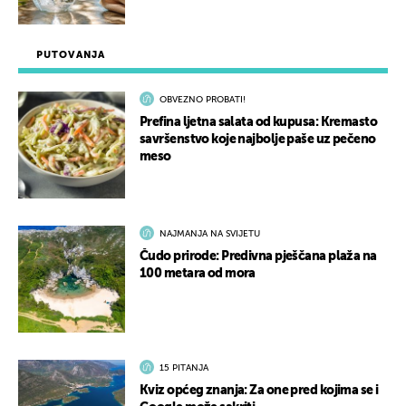
PUTOVANJA
OBVEZNO PROBATI!
Prefina ljetna salata od kupusa: Kremasto
savršenstvo koje najbolje paše uz pečeno
meso
NAJMANJA NA SVIJETU
Čudo prirode: Predivna pješčana plaža na
100 metara od mora
15 PITANJA
Kviz općeg znanja: Za one pred kojima se i