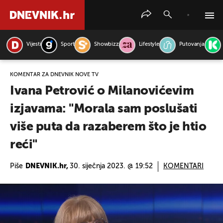
Vijesti
Sport
Showbizz
Lifestyle
Putovanja
PRETRAŽITE VIJESTI
KOMENTAR ZA DNEVNIK NOVE TV
Ivana Petrović o Milanovićevim
izjavama: "Morala sam poslušati
više puta da razaberem što je htio
reći"
Piše
DNEVNIK.hr,
30. siječnja 2023. @ 19:52
KOMENTARI