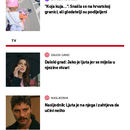
"Koja kuja…": Snašla se na hrvatskoj
granici, ali gledatelji su podijeljeni
TV
DALEKI GRAD
Daleki grad: Jako je ljuta jer se miješa u
njezine stvari
NASLJEDNIK
Nasljednik: Ljuta je na njega i zahtjeva da
učini nešto