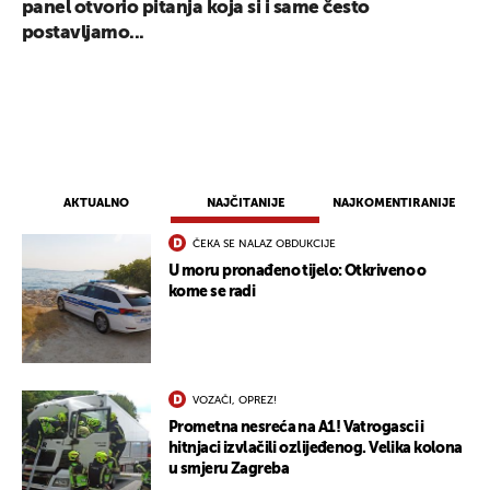
panel otvorio pitanja koja si i same često
postavljamo...
AKTUALNO
NAJČITANIJE
NAJKOMENTIRANIJE
ČEKA SE NALAZ OBDUKCIJE
U moru pronađeno tijelo: Otkriveno o
kome se radi
VOZAČI, OPREZ!
Prometna nesreća na A1! Vatrogasci i
hitnjaci izvlačili ozlijeđenog. Velika kolona
u smjeru Zagreba