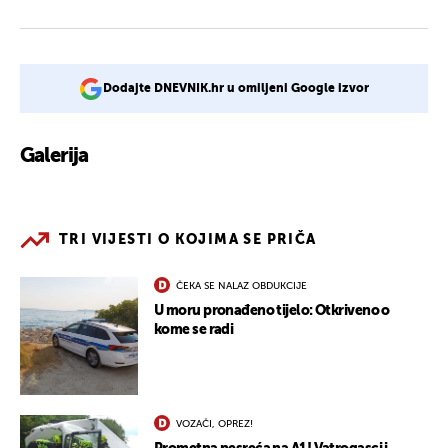
Dodajte DNEVNIK.hr u omiljeni Google izvor
Galerija
3
TRI VIJESTI O KOJIMA SE PRIČA
ČEKA SE NALAZ OBDUKCIJE
U moru pronađeno tijelo: Otkriveno o
kome se radi
VOZAČI, OPREZ!