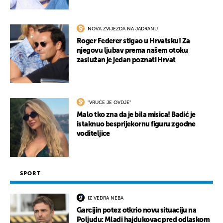
NOVA ZVIJEZDA NA JADRANU
Roger Federer stigao u Hrvatsku! Za
njegovu ljubav prema našem otoku
zaslužan je jedan poznati Hrvat
"VRUĆE JE OVDJE"
Malo tko zna da je bila misica! Badić je
istaknuo besprijekornu figuru zgodne
voditeljice
SPORT
IZ VEDRA NEBA
Garcijin potez otkrio novu situaciju na
Poljudu: Mladi hajdukovac pred odlaskom