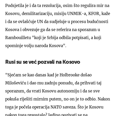
Podsjetila je i da ta rezolucija, osim što regulira mir na
Kosovu, demilitarizaciju, misiju UNMIK-a, KFOR, kaže
i da se ovlašćuje UN da sudjeluje u procesu budućnosti
Kosova i obvezuje ga da se referira na sporazum u
Rambouilletu "koji je Srbija odbila potpisati, a koji
spominje volju naroda Kosova".
Rusi su se već pozvali na Kosovo
"Sjećam se kao danas kad je Holbrooke došao
Miloševiću i dao mu zadnju ponudu, da prihvati taj
sporazum, da vrati Kosovu autonomiju i da se sve
pokuša riješiti mirnim putem, no on je to odbio. Nakon
toga je počela operacija NATO saveza. Što je Kosovu
nakon toga preostalo? Jedino pozivati se na