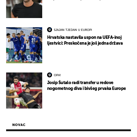
SJAJAN TJEDAN U EUROPI
Hrvatska nastavila uspon na UEFA-inoj
ljestvici: Preskočena je još jedna država
OPA!
Josip Šutalo radi transfer u redove
nogometnog diva i bivšeg prvaka Europe
NOVAC