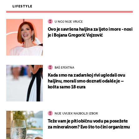
LIFESTYLE
U NOJ NIJE VRUĆE
Ovo je savršena haljina za ljeto i more - nosi
je i Bojana Gregorić Vejzović
BAŠ EFEKTNA
Kada smo na zadarskoj rivi ugledali ovu
haljinu, morali smo doznati odakle je –
košta samo 18 eura
NIJE UVIJEK NAJBOLJI IZBOR
Teže vam je piti običnu vodu pa posežete
za mineralnom? Evo što to čini organizmu