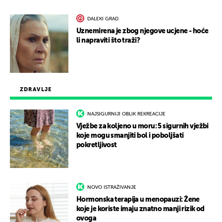
DALEKI GRAD
Uznemirena je zbog njegove ucjene - hoće
li napraviti što traži?
ZDRAVLJE
NAJSIGURNIJI OBLIK REKREACIJE
Vježbe za koljeno u moru: 5 sigurnih vježbi
koje mogu smanjiti bol i poboljšati
pokretljivost
NOVO ISTRAŽIVANJE
Hormonska terapija u menopauzi: Žene
koje je koriste imaju znatno manji rizik od
ovoga