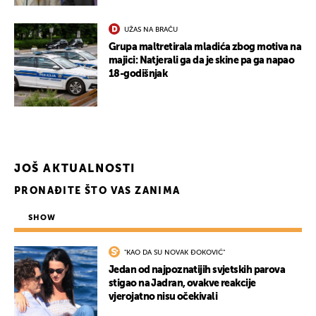
UŽAS NA BRAČU
Grupa maltretirala mladića zbog motiva na
majici: Natjerali ga da je skine pa ga napao
18-godišnjak
JOŠ AKTUALNOSTI
PRONAĐITE ŠTO VAS ZANIMA
SHOW
"KAO DA SU NOVAK ĐOKOVIĆ"
Jedan od najpoznatijih svjetskih parova
stigao na Jadran, ovakve reakcije
vjerojatno nisu očekivali