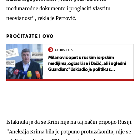
međunarodne dokumente i proglasiti vlastitu
neovisnost", rekla je Petrović.
PROČITAJTE I OVO
CITIRALI GA
Milanović opet u ruskim i srpskim
medijima, oglasili se i Dačić, ali i ugledni
Guardian: "Uskladio je politiku s
Orbanom i Dodikom"
Istaknula je da se Krim nije na taj način pripojio Rusiji.
"Aneksija Krima bila je potpuno protuzakonita, nije se