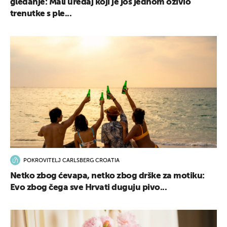
gledanje: Mali uređaj koji je još jednom oživio
trenutke s ple...
POKROVITELJ CARLSBERG CROATIA
Netko zbog ćevapa, netko zbog drške za motiku:
Evo zbog čega sve Hrvati duguju pivo...