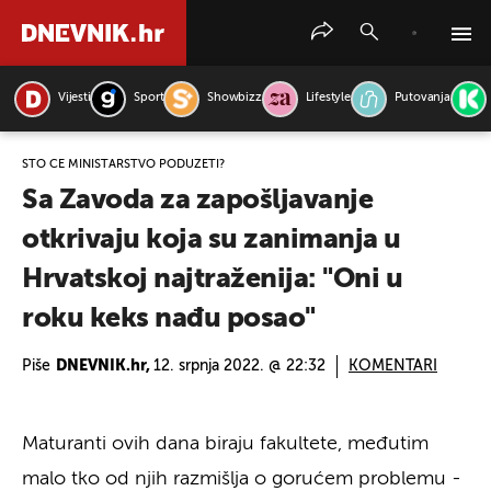
Vijesti
Sport
Showbizz
Lifestyle
Putovanja
PRETRAŽITE VIJESTI
ŠTO ĆE MINISTARSTVO PODUZETI?
Sa Zavoda za zapošljavanje
otkrivaju koja su zanimanja u
Hrvatskoj najtraženija: "Oni u
roku keks nađu posao"
Piše
DNEVNIK.hr,
12. srpnja 2022. @ 22:32
KOMENTARI
Maturanti ovih dana biraju fakultete, međutim
malo tko od njih razmišlja o gorućem problemu -