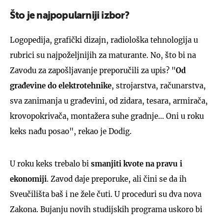
Što je najpopularniji izbor?
Logopedija, grafički dizajn, radiološka tehnologija u
rubrici su najpoželjnijih za maturante. No, što bi na
Zavodu za zapošljavanje preporučili za upis? "
Od
građevine do elektrotehnike
, strojarstva, računarstva,
sva zanimanja u građevini, od zidara, tesara, armirača,
krovopokrivača, montažera suhe gradnje... Oni u roku
keks nađu posao", rekao je Dodig.
U roku keks trebalo bi
smanjiti kvote na pravu
i
ekonomiji
. Zavod daje preporuke, ali čini se da ih
Sveučilišta baš i ne žele čuti. U proceduri su dva nova
Zakona. Bujanju novih studijskih programa uskoro bi