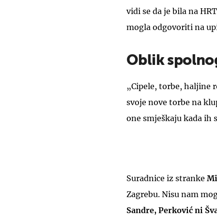
vidi se da je bila na H
mogla odgovoriti na upi
Oblik spoln
„Cipele, torbe, haljine
svoje nove torbe na klu
one smješkaju kada ih s
Suradnice iz stranke
Mi
Zagrebu. Nisu nam mogl
Sandre, Perković ni Šva