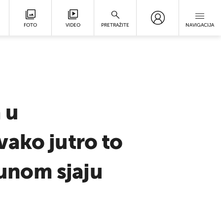
FOTO
VIDEO
PRETRAŽITE
NAVIGACIJA
 u
vako jutro to
punom sjaju