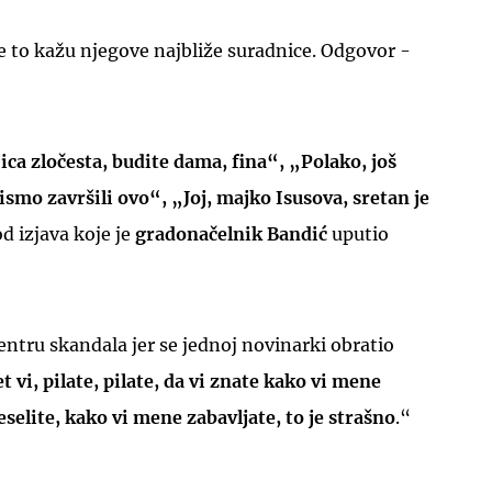
ve to kažu njegove najbliže suradnice. Odgovor -
jica zločesta, budite dama, fina“, „Polako, još
UKLJUČITE NOTIFIKACIJE
smo završili ovo“, „Joj, majko Isusova, sretan je
od izjava koje je
gradonačelnik Bandić
uputio
entru skandala jer se jednoj novinarki obratio
et vi, pilate, pilate, da vi znate kako vi mene
eselite, kako vi mene zabavljate, to je strašno
.“