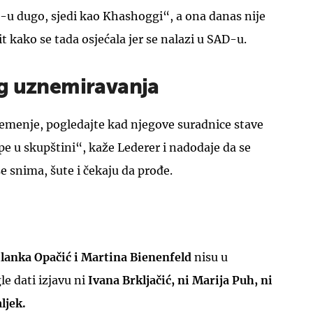
RT-u dugo, sjedi kao Khashoggi“, a ona danas nije
t kako se tada osjećala jer se nalazi u SAD-u.
og uznemiravanja
 remenje, pogledajte kad njegove suradnice stave
pe u skupštini“, kaže Lederer i nadodaje da se
e snima, šute i čekaju da prođe.
lanka Opačić i Martina Bienenfeld
nisu u
e dati izjavu ni
Ivana Brkljačić, ni Marija Puh, ni
ljek.