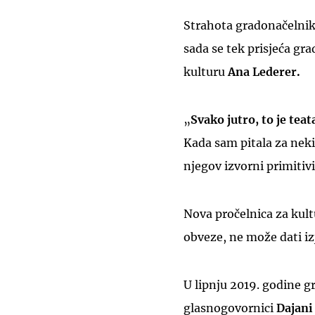
Strahota gradonačelni
sada se tek prisjeća gr
kulturu
Ana Lederer.
„
Svako jutro, to je teat
Kada sam pitala za neki
njegov izvorni primitivi
Nova pročelnica za kul
obveze, ne može dati iz
U lipnju 2019. godine g
glasnogovornici
Dajani