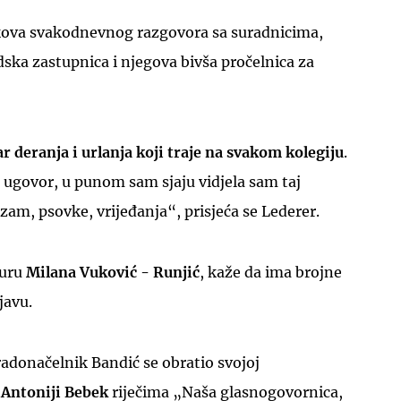
kova svakodnevnog razgovora sa suradnicima,
adska zastupnica i njegova bivša pročelnica za
ar deranja i urlanja koji traje na svakom kolegiju
.
 ugovor, u punom sam sjaju vidjela sam taj
zam, psovke, vrijeđanja“, prisjeća se Lederer.
turu
Milana Vuković - Runjić
, kaže da ima brojne
javu.
radonačelnik Bandić se obratio svojoj
 Antoniji Bebek
riječima „Naša glasnogovornica,