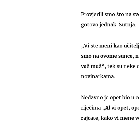
Provjerili smo što na s
gotovo jednak. Šutnja.
„
Vi ste meni kao učitel
smo na ovome sunce, ni
važ muž
“, tek su neke 
novinarkama.
Nedavno je opet bio u c
riječima „
Al vi opet, op
rajcate, kako vi mene v