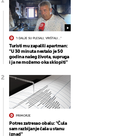
"I DALJE SU PLESALI, VRIŠTALI..."
Turisti mu zapalili apartman:
"U 30 minuta nestalo je 50
godina našeg života, supruga
i ja ne možemo oka sklopiti"
PRIMORJE
Potres zatresao obalu: "Čula
sam razbijanje čaša u stanu
iznad"