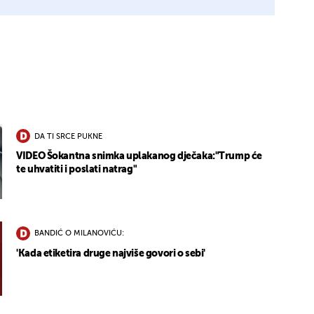
DA TI SRCE PUKNE
VIDEO Šokantna snimka uplakanog dječaka:"Trump će
te uhvatiti i poslati natrag"
BANDIĆ O MILANOVIĆU:
'Kada etiketira druge najviše govori o sebi'