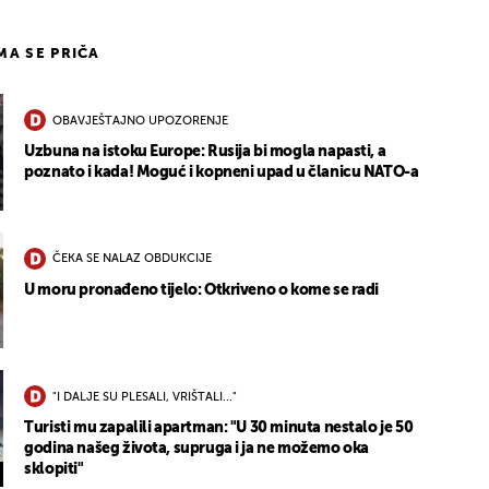
IMA SE PRIČA
OBAVJEŠTAJNO UPOZORENJE
Uzbuna na istoku Europe: Rusija bi mogla napasti, a
poznato i kada! Moguć i kopneni upad u članicu NATO-a
ČEKA SE NALAZ OBDUKCIJE
U moru pronađeno tijelo: Otkriveno o kome se radi
"I DALJE SU PLESALI, VRIŠTALI..."
Turisti mu zapalili apartman: "U 30 minuta nestalo je 50
godina našeg života, supruga i ja ne možemo oka
sklopiti"