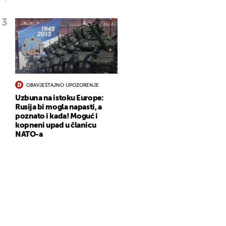
OBAVJEŠTAJNO UPOZORENJE
Uzbuna na istoku Europe:
Rusija bi mogla napasti, a
poznato i kada! Moguć i
kopneni upad u članicu
NATO-a