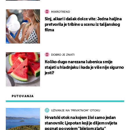
MIKROTREND
Sinj, alkari i dašak dolce vite: Jedna haljina
pretvorila je tribine u scenu iz talijanskog
filma
DOBRO JE ZNATI
Koliko dugo narezana lubenica smije
stajati u hladnjaku i kada je više nije sigurno
jesti?
PUTOVANJA
UŽIVANJE NA "PRIVATNOM" OTOKU
Hrvatski otok na kojem živi samo jedan
stanovnik: Ljepotan koji je diljem svijeta
poznat po svojem "bijelom zlatu"