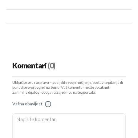
Komentari
(0)
Uključite se u raspravu – podijelite svoje mišljenje, postavite pitanja ili
ponudite svoj pogled na temu. Vaš komentar može potaknuti
zanimljiv dijalog i obogatiti zajednicu našeg portala.
Važna obavijest
!