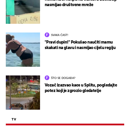
nasmijao društvene mreže
SVAKA ČAST!
"Pravi dupin!" Pokušao naučiti mamu
skakati na glavu i nasmijao cijelu regiju
ŠTO SE DOGAĐA?
Vozač izazvao kaos u Splitu, pogledajte
potez koji je zgrozio gledatelje
TV