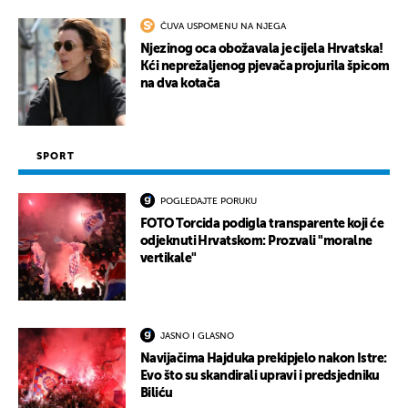
ČUVA USPOMENU NA NJEGA
Njezinog oca obožavala je cijela Hrvatska!
Kći neprežaljenog pjevača projurila špicom
na dva kotača
SPORT
POGLEDAJTE PORUKU
FOTO Torcida podigla transparente koji će
odjeknuti Hrvatskom: Prozvali "moralne
vertikale"
JASNO I GLASNO
Navijačima Hajduka prekipjelo nakon Istre:
Evo što su skandirali upravi i predsjedniku
Biliću