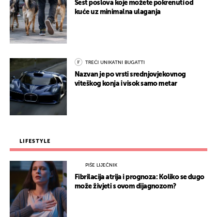
Šest poslova koje možete pokrenuti od
kuće uz minimalna ulaganja
TREĆI UNIKATNI BUGATTI
Nazvan je po vrsti srednjovjekovnog
viteškog konja i visok samo metar
LIFESTYLE
PIŠE LIJEČNIK
Fibrilacija atrija i prognoza: Koliko se dugo
može živjeti s ovom dijagnozom?