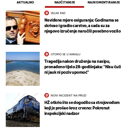
AKTUALNO
NAJČITANIJE
NAJKOMENTIRANIJE
VELIKI PAD
Neviđene mjere osiguranja: Godinama se
skrivao i gradio carstvo, a sada su za
njegovo izručenje naručili posebno vozilo
UTOPIO SE U KANALU
Tragedija nakon druženja na nasipu,
pronađeno tijelo 28-godišnjaka: "Nisu čuli
ni jauk ni poziv upomoć"
NOVI INCIDENT NA PRUZI
HŽ otkrio što se dogodilo sa strojovođom
koji je prošao kroz crveno: Pokrenut
inspekcijski nadzor