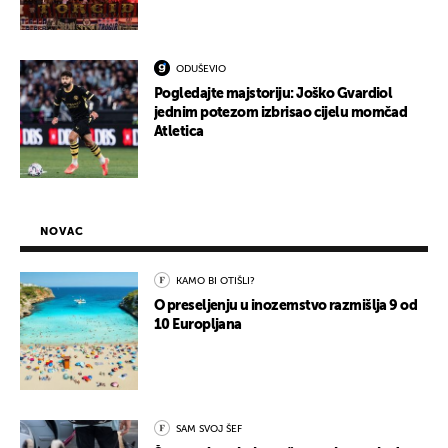
ODUŠEVIO
Pogledajte majstoriju: Joško Gvardiol
jednim potezom izbrisao cijelu momčad
Atletica
NOVAC
KAMO BI OTIŠLI?
O preseljenju u inozemstvo razmišlja 9 od
10 Europljana
SAM SVOJ ŠEF