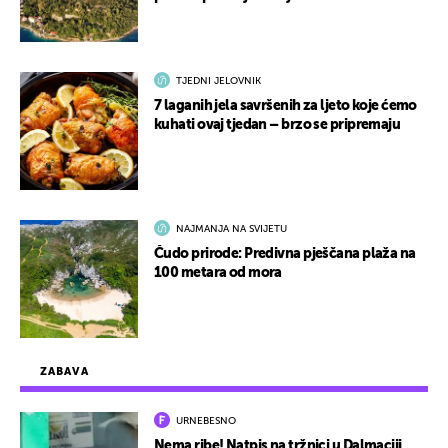
TJEDNI JELOVNIK
7 laganih jela savršenih za ljeto koje ćemo
kuhati ovaj tjedan – brzo se pripremaju
NAJMANJA NA SVIJETU
Čudo prirode: Predivna pješčana plaža na
100 metara od mora
ZABAVA
URNEBESNO
Nema ribe! Natpis na tržnici u Dalmaciji