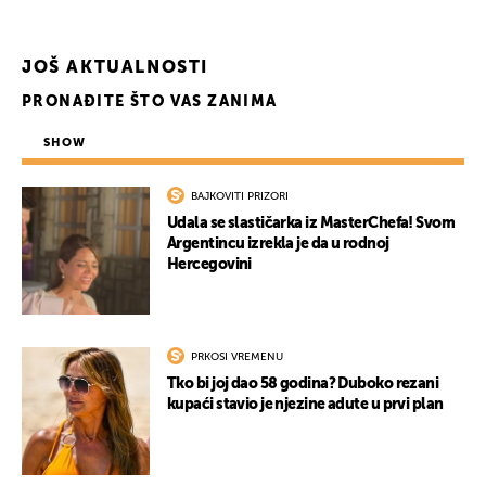
JOŠ AKTUALNOSTI
PRONAĐITE ŠTO VAS ZANIMA
SHOW
BAJKOVITI PRIZORI
Udala se slastičarka iz MasterChefa! Svom
Argentincu izrekla je da u rodnoj
Hercegovini
PRKOSI VREMENU
Tko bi joj dao 58 godina? Duboko rezani
kupaći stavio je njezine adute u prvi plan