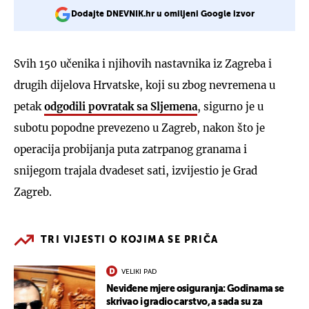
Dodajte DNEVNIK.hr u omiljeni Google izvor
Svih 150 učenika i njihovih nastavnika iz Zagreba i
drugih dijelova Hrvatske, koji su zbog nevremena u
petak
odgodili povratak sa Sljemena
, sigurno je u
subotu popodne prevezeno u Zagreb, nakon što je
operacija probijanja puta zatrpanog granama i
snijegom trajala dvadeset sati, izvijestio je Grad
Zagreb.
TRI VIJESTI O KOJIMA SE PRIČA
VELIKI PAD
Neviđene mjere osiguranja: Godinama se
skrivao i gradio carstvo, a sada su za