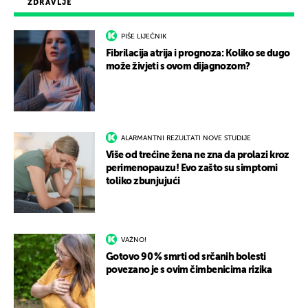
ZDRAVLJE
PIŠE LIJEČNIK
Fibrilacija atrija i prognoza: Koliko se dugo
može živjeti s ovom dijagnozom?
ALARMANTNI REZULTATI NOVE STUDIJE
Više od trećine žena ne zna da prolazi kroz
perimenopauzu! Evo zašto su simptomi
toliko zbunjujući
VAŽNO!
Gotovo 90 % smrti od srčanih bolesti
povezano je s ovim čimbenicima rizika