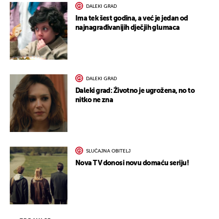
DALEKI GRAD
Ima tek šest godina, a već je jedan od
najnagrađivanijih dječjih glumaca
DALEKI GRAD
Daleki grad: Životno je ugrožena, no to
nitko ne zna
SLUČAJNA OBITELJ
Nova TV donosi novu domaću seriju!