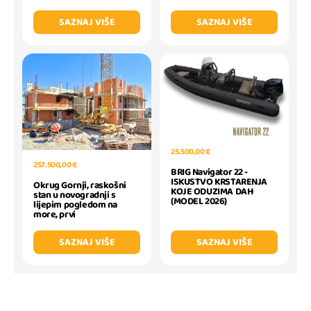
SAZNAJ VIŠE
SAZNAJ VIŠE
25.500,00 €
257.500,00 €
BRIG Navigator 22 -
ISKUSTVO KRSTARENJA
Okrug Gornji, raskošni
KOJE ODUZIMA DAH
stan u novogradnji s
(MODEL 2026)
lijepim pogledom na
more, prvi
SAZNAJ VIŠE
SAZNAJ VIŠE