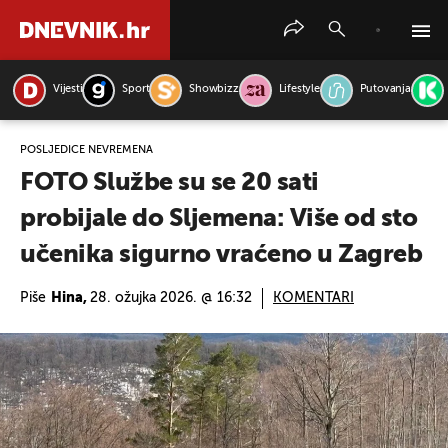
Vijesti
Sport
Showbizz
Lifestyle
Putovanja
PRETRAŽITE VIJESTI
POSLJEDICE NEVREMENA
FOTO Službe su se 20 sati
probijale do Sljemena: Više od sto
učenika sigurno vraćeno u Zagreb
Piše
Hina,
28. ožujka 2026. @ 16:32
KOMENTARI