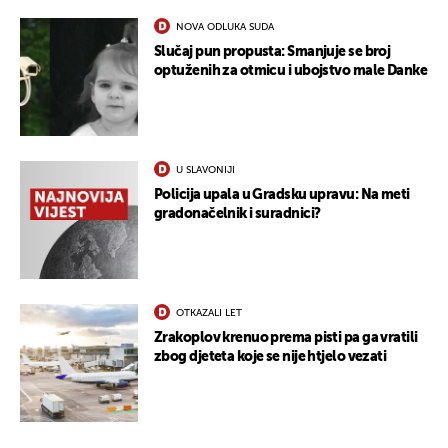
NOVA ODLUKA SUDA
UKLJUČITE NOTIFIKACIJE
Slučaj pun propusta: Smanjuje se broj
optuženih za otmicu i ubojstvo male Danke
U SLAVONIJI
Policija upala u Gradsku upravu: Na meti
gradonačelnik i suradnici?
OTKAZALI LET
Zrakoplov krenuo prema pisti pa ga vratili
zbog djeteta koje se nije htjelo vezati