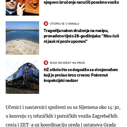
njegovo izručenje naručili posebno vozilo
UTOPIO SE U KANALU
Tragedija nakon druženja na nasipu,
pronađeno tijelo 28-godišnjaka: "Nisu čuli
ni jauk ni poziv upomoć"
NOVI INCIDENT NA PRUZI
HŽ otkrio što se dogodilo sa strojovođom
koji je prošao kroz crveno: Pokrenut
inspekcijski nadzor
Učenici i nastavnici spušteni su sa Sljemena oko 14:30,
u konvoju 15 tehničkih i putničkih vozila Zagrebačkih
cesta i ZET-a uz koordinaciju ureda i ustanova Grada