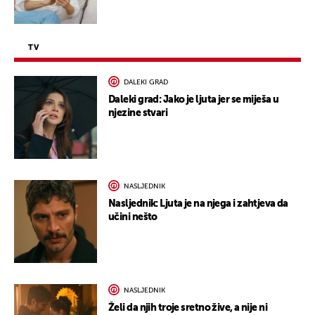
TV
DALEKI GRAD
Daleki grad: Jako je ljuta jer se miješa u
njezine stvari
NASLJEDNIK
Nasljednik: Ljuta je na njega i zahtjeva da
učini nešto
NASLJEDNIK
Želi da njih troje sretno žive, a nije ni