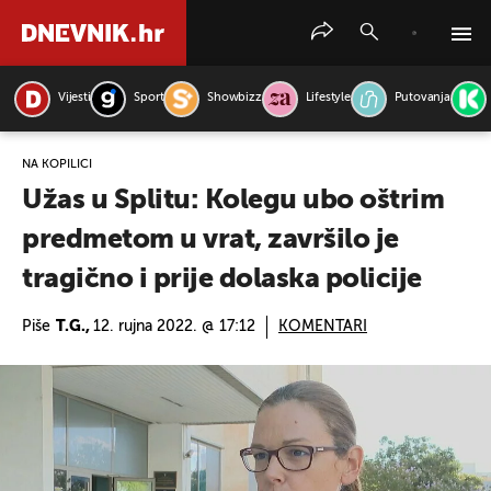
Vijesti
Sport
Showbizz
Lifestyle
Putovanja
PRETRAŽITE VIJESTI
NA KOPILICI
Užas u Splitu: Kolegu ubo oštrim
predmetom u vrat, završilo je
tragično i prije dolaska policije
Piše
T.G.,
12. rujna 2022. @ 17:12
KOMENTARI