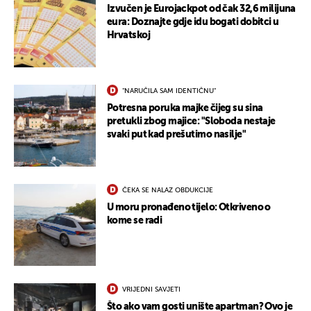
Izvučen je Eurojackpot od čak 32,6 milijuna
eura: Doznajte gdje idu bogati dobitci u
Hrvatskoj
"NARUČILA SAM IDENTIČNU"
UKLJUČITE NOTIFIKACIJE
Potresna poruka majke čijeg su sina
pretukli zbog majice: "Sloboda nestaje
svaki put kad prešutimo nasilje"
ČEKA SE NALAZ OBDUKCIJE
U moru pronađeno tijelo: Otkriveno o
kome se radi
VRIJEDNI SAVJETI
Što ako vam gosti unište apartman? Ovo je