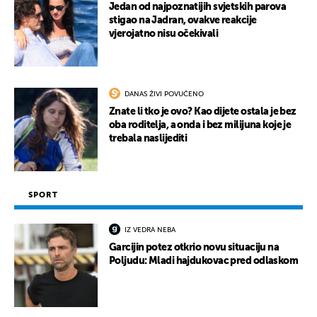
Jedan od najpoznatijih svjetskih parova
stigao na Jadran, ovakve reakcije
vjerojatno nisu očekivali
DANAS ŽIVI POVUČENO
Znate li tko je ovo? Kao dijete ostala je bez
oba roditelja, a onda i bez milijuna koje je
trebala naslijediti
SPORT
IZ VEDRA NEBA
Garcijin potez otkrio novu situaciju na
Poljudu: Mladi hajdukovac pred odlaskom