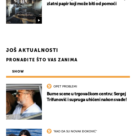
zlatni papir koji može biti od pomoći
JOŠ AKTUALNOSTI
PRONAĐITE ŠTO VAS ZANIMA
SHOW
OPET PROBLEMI
Burne scene u trgovačkom centru: Sergej
Trifunović i supruga uhićeni nakon svađe!
"KAO DA SU NOVAK ĐOKOVIĆ"