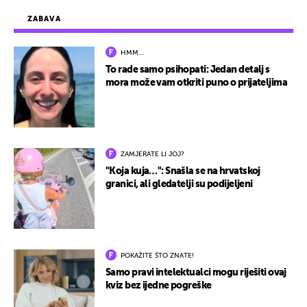
ZABAVA
HMM…
To rade samo psihopati: Jedan detalj s
mora može vam otkriti puno o prijateljima
ZAMJERATE LI JOJ?
"Koja kuja…": Snašla se na hrvatskoj
granici, ali gledatelji su podijeljeni
POKAŽITE ŠTO ZNATE!
Samo pravi intelektualci mogu riješiti ovaj
kviz bez ijedne pogreške