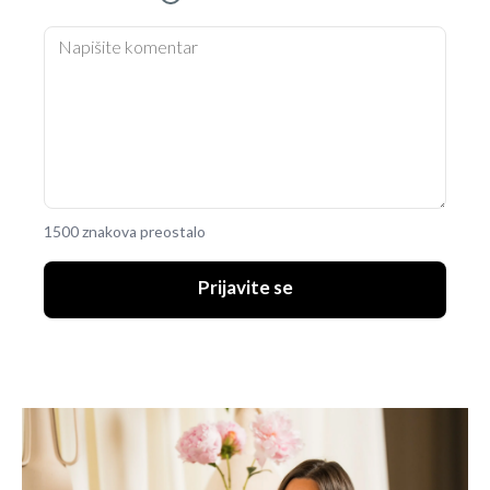
1500 znakova preostalo
Prijavite se