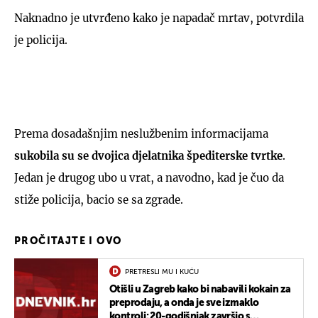
Naknadno je utvrđeno kako je napadač mrtav, potvrdila
je policija.
Prema dosadašnjim neslužbenim informacijama
sukobila su se dvojica djelatnika špediterske tvrtke
.
Jedan je drugog ubo u vrat, a navodno, kad je čuo da
stiže policija, bacio se sa zgrade.
PROČITAJTE I OVO
PRETRESLI MU I KUĆU
Otišli u Zagreb kako bi nabavili kokain za
preprodaju, a onda je sve izmaklo
kontroli: 20-godišnjak završio s