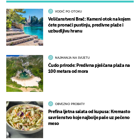
VODIČ PO OTOKU
Veličanstveni Brač: Kameni otok na kojem
ćete pronaći pustinju, predivne plaže i
uzbudljivu hranu
NAJMANJA NA SVIJETU
Čudo prirode: Predivna pješčana plaža na
100 metara od mora
OBVEZNO PROBATI!
Prefina ljetna salata od kupusa: Kremasto
savršenstvo koje najbolje paše uz pečeno
meso