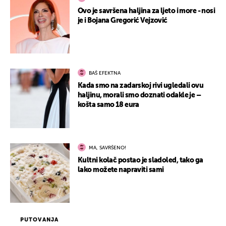
Ovo je savršena haljina za ljeto i more - nosi
je i Bojana Gregorić Vejzović
BAŠ EFEKTNA
Kada smo na zadarskoj rivi ugledali ovu
haljinu, morali smo doznati odakle je –
košta samo 18 eura
MA, SAVRŠENO!
Kultni kolač postao je sladoled, tako ga
lako možete napraviti sami
PUTOVANJA