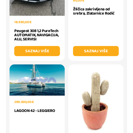
60,00 €
Žličica zakrivljena od
srebra, Zlatarnice Rodić
18.990,00 €
Peugeot 308 1,2 PureTech
AUTOMATIK, NAVIGACIJA,
ALU, SERVISI
SAZNAJ VIŠE
SAZNAJ VIŠE
299.000,00 €
LAGOON 42 - LEGGIERO