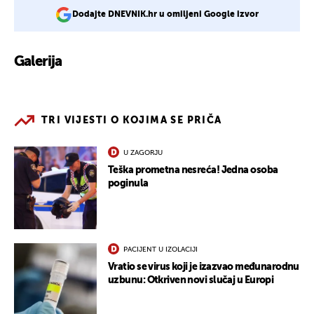
Dodajte DNEVNIK.hr u omiljeni Google izvor
Galerija
1
TRI VIJESTI O KOJIMA SE PRIČA
U ZAGORJU
Teška prometna nesreća! Jedna osoba
poginula
PACIJENT U IZOLACIJI
Vratio se virus koji je izazvao međunarodnu
uzbunu: Otkriven novi slučaj u Europi