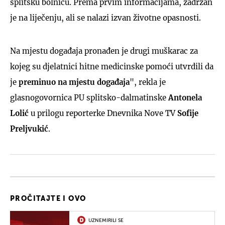
splitsku bolnicu. Prema prvim informacijama, zadržan
je na liječenju, ali se nalazi izvan životne opasnosti.
Na mjestu događaja pronađen je drugi muškarac za
kojeg su djelatnici hitne medicinske pomoći utvrdili da
je
preminuo na mjestu događaja
", rekla je
glasnogovornica PU splitsko-dalmatinske
Antonela
Lolić
u prilogu reporterke Dnevnika Nove TV
Sofije
Preljvukić
.
PROČITAJTE I OVO
UZNEMIRILI SE