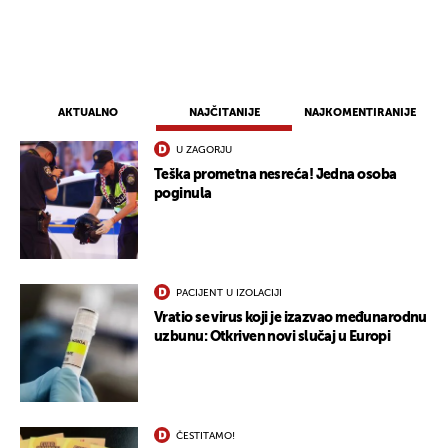
AKTUALNO
NAJČITANIJE
NAJKOMENTIRANIJE
U ZAGORJU
Teška prometna nesreća! Jedna osoba
poginula
PACIJENT U IZOLACIJI
Vratio se virus koji je izazvao međunarodnu
uzbunu: Otkriven novi slučaj u Europi
ČESTITAMO!