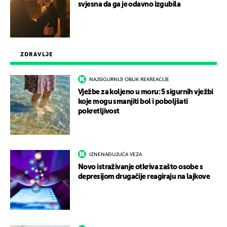
svjesna da ga je odavno izgubila
ZDRAVLJE
NAJSIGURNIJI OBLIK REKREACIJE
Vježbe za koljeno u moru: 5 sigurnih vježbi
koje mogu smanjiti bol i poboljšati
pokretljivost
IZNENAĐUJUĆA VEZA
Novo istraživanje otkriva zašto osobe s
depresijom drugačije reagiraju na lajkove