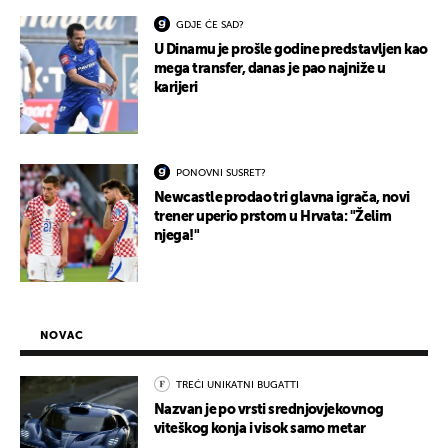
GDJE ĆE SAD?
U Dinamu je prošle godine predstavljen kao
mega transfer, danas je pao najniže u
karijeri
PONOVNI SUSRET?
Newcastle prodao tri glavna igrača, novi
trener uperio prstom u Hrvata: "Želim
njega!"
NOVAC
TREĆI UNIKATNI BUGATTI
Nazvan je po vrsti srednjovjekovnog
viteškog konja i visok samo metar