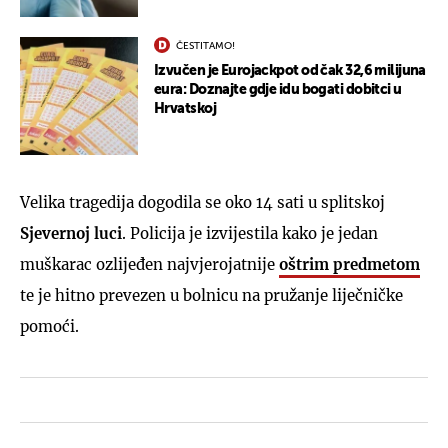
ČESTITAMO!
Izvučen je Eurojackpot od čak 32,6 milijuna
eura: Doznajte gdje idu bogati dobitci u
Hrvatskoj
Velika tragedija dogodila se oko 14 sati u splitskoj
Sjevernoj luci
. Policija je izvijestila kako je jedan
muškarac ozlijeđen najvjerojatnije
oštrim predmetom
te je hitno prevezen u bolnicu na pružanje liječničke
pomoći.