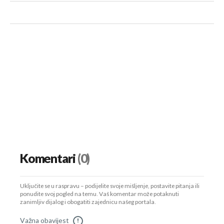
Komentari
(0)
Uključite se u raspravu – podijelite svoje mišljenje, postavite pitanja ili
ponudite svoj pogled na temu. Vaš komentar može potaknuti
zanimljiv dijalog i obogatiti zajednicu našeg portala.
Važna obavijest
!