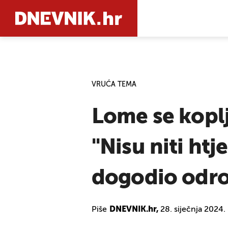
PRETRAŽIT
VRUĆA TEMA
Lome se koplj
"Nisu niti htj
dogodio odro
Piše
DNEVNIK.hr,
28. siječnja 2024.