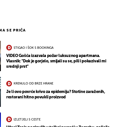
IMA SE PRIČA
STIGAO I ŠOK S BOOKINGA
VIDEO Gošća izazvala požar luksuznog apartmana.
Vlasnik: "Dok je gorjelo, smijali su se, pili i pokazivali mi
srednji prst"
KRENULO OD BRZE HRANE
Je li ovo povrće krivo za epidemiju? Stotine zaraženih,
restorani hitno povukli proizvod
IZLETJELI S CESTE