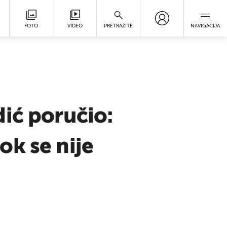
FOTO
VIDEO
PRETRAŽITE
NAVIGACIJA
ić poručio:
dok se nije