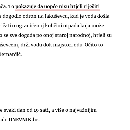
ača. To
pokazuje da uopće nisu htjeli riješiti
je dogodio odron na Jakuševcu, kad je voda došla
pričati o ograničenoj količini otpada koja može
o se sve događa po onoj staroj narodnoj, htjeli su
kuševcem, drži vodu dok majstori odu. Očito to
 Bernardić.
e svaki dan od
19 sati
, a više o najvažnijim
talu
DNEVNIK.hr.