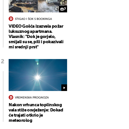
7
STIGAO I ŠOK S BOOKINGA
VIDEO Gošća izazvala požar
luksuznog apartmana.
Vlasnik: "Dok je gorjelo,
smijali su se, pili i pokazivali
mi srednji prst"
VREMENSKA PROGNOZA
Nakon vrhunca toplinskog
vala stiže osvježenje: Dokad
će trajati otkrio je
meteorolog