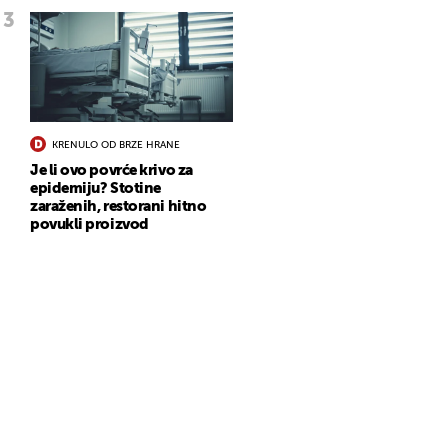
KRENULO OD BRZE HRANE
Je li ovo povrće krivo za
epidemiju? Stotine
zaraženih, restorani hitno
povukli proizvod