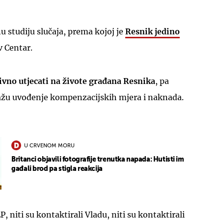
u studiju slučaja, prema kojoj je
Resnik jedino
v Centar.
ivno utjecati na živote građana Resnika
, pa
UKLJUČITE NOTIFIKACIJE
ažu uvođenje kompenzacijskih mjera i naknada.
U CRVENOM MORU
Britanci objavili fotografije trenutka napada: Hutisti im
gađali brod pa stigla reakcija
P, niti su kontaktirali Vladu, niti su kontaktirali