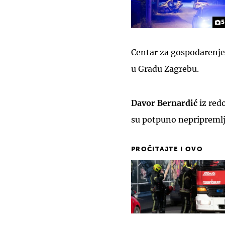
5
Centar za gospodarenje
u Gradu Zagrebu.
Davor Bernardić
iz red
su potpuno nepripremlje
PROČITAJTE I OVO