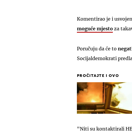
Komentirao je i usvojen
moguće mjesto
za taka
Poručuju da će to
negat
Socijaldemokrati predl
PROČITAJTE I OVO
"Niti su kontaktirali HE