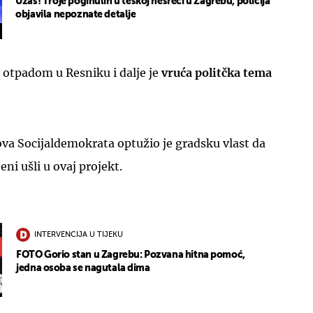
Užas! Troje poginulih u teškoj nesreći u Zagrebu, policija
objavila nepoznate detalje
 otpadom u Resniku i dalje je
vruća politčka tema
ova Socijaldemokrata optužio je gradsku vlast da
ni ušli u ovaj projekt.
INTERVENCIJA U TIJEKU
FOTO Gorio stan u Zagrebu: Pozvana hitna pomoć,
jedna osoba se nagutala dima