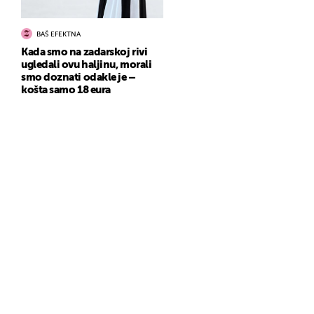
BAŠ EFEKTNA
Kada smo na zadarskoj rivi
ugledali ovu haljinu, morali
smo doznati odakle je –
košta samo 18 eura