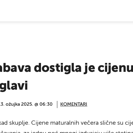
E VIJESTI
abava dostigla je cijenu
glavi
13. ožujka 2025. @ 06:30
KOMENTARI
nikad skuplje. Cijene maturalnih večera slične su 