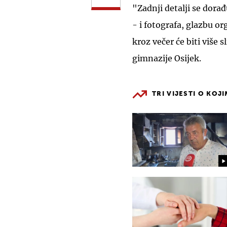
"Zadnji detalji se dora
- i fotografa, glazbu or
kroz večer će biti više s
gimnazije Osijek.
TRI VIJESTI O KOJ