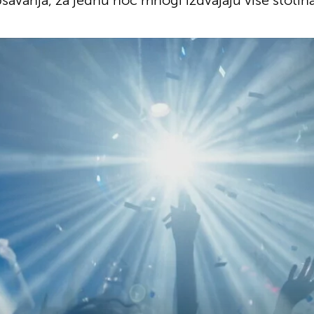
epšavanja, za jednu noć mnogi izdvajaju više stotin