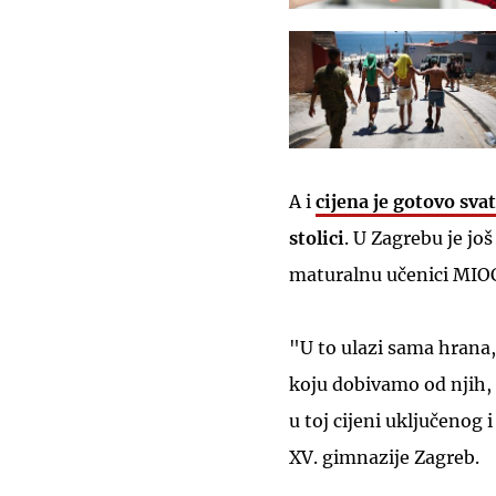
A i
cijena je gotovo sva
stolici
. U Zagrebu je još
maturalnu učenici MIO
"U to ulazi sama hrana,
koju dobivamo od njih, 
u toj cijeni uključenog i
XV. gimnazije Zagreb.