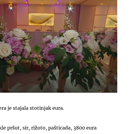
a je stajala stotinjak eura.
le pršut, sir, rižoto, pašticada, 3800 eura