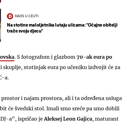
KAOS U CEUTI
Na stotine maloljetnika lutaju ulicama: "Očajne obitelji
traže svoju djecu"
tovska
. S fotografom i glazbom
70-ak eura po
 i skuplje, stotinjak eura po učeniku izdvojit će za
C-a.
 prostor i najam prostora, ali i ta određena usluga
bit će švedski stol. Imali smo sreće pa smo dobili
 DJ-a", ispričao je
Aleksej Leon Gajica
, maturant