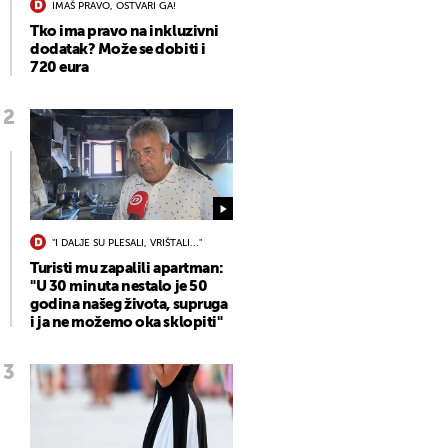
IMAŠ PRAVO, OSTVARI GA!
Tko ima pravo na inkluzivni
dodatak? Može se dobiti i
720 eura
"I DALJE SU PLESALI, VRIŠTALI..."
Turisti mu zapalili apartman:
"U 30 minuta nestalo je 50
godina našeg života, supruga
i ja ne možemo oka sklopiti"