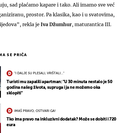
đuju, sad plaćamo kapare i tako. Ali imamo sve već
ganiziranu, prostor. Pa klasika, kao i u svatovima,
lijedova", rekla je
Iva Džumhur
, maturantica III.
IMA SE PRIČA
"I DALJE SU PLESALI, VRIŠTALI..."
Turisti mu zapalili apartman: "U 30 minuta nestalo je 50
godina našeg života, supruga i ja ne možemo oka
sklopiti"
IMAŠ PRAVO, OSTVARI GA!
Tko ima pravo na inkluzivni dodatak? Može se dobiti i 720
eura