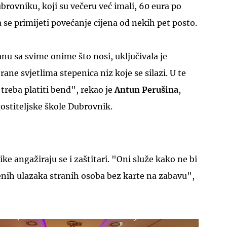
brovniku, koji su večeru već imali, 60 eura po
 se primijeti povećanje cijena od nekih pet posto.
nu sa svime onime što nosi, uključivala je
ane svjetlima stepenica niz koje se silazi. U te
treba platiti bend", rekao je
Antun Perušina
,
gostiteljske škole Dubrovnik.
ike angažiraju se i zaštitari. "Oni služe kako ne bi
enih ulazaka stranih osoba bez karte na zabavu",