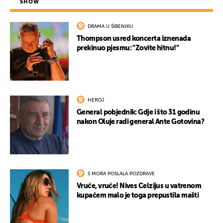
SHOW
DRAMA U ŠIBENIKU
Thompson usred koncerta iznenada
prekinuo pjesmu: "Zovite hitnu!"
HEROJ
General pobjednik: Gdje i što 31 godinu
nakon Oluje radi general Ante Gotovina?
S MORA POSLALA POZDRAVE
Vruće, vruće! Nives Celzijus u vatrenom
kupaćem malo je toga prepustila mašti