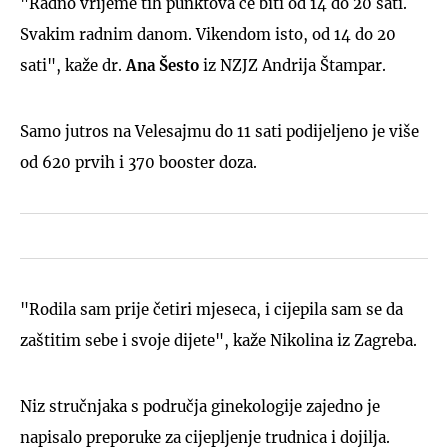
"Radno vrijeme tih punktova će biti od 14 do 20 sati.
Svakim radnim danom. Vikendom isto, od 14 do 20
sati", kaže dr.
Ana Šesto
iz NZJZ Andrija Štampar.
Samo jutros na Velesajmu do 11 sati podijeljeno je više
od 620 prvih i 370 booster doza.
"Rodila sam prije četiri mjeseca, i cijepila sam se da
zaštitim sebe i svoje dijete", kaže Nikolina iz Zagreba.
Niz stručnjaka s područja ginekologije zajedno je
napisalo preporuke za cijepljenje trudnica i dojilja.