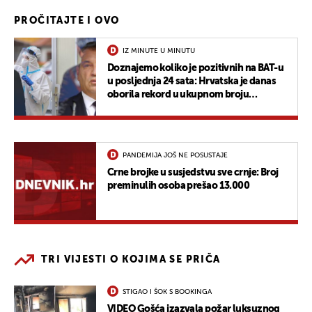
PROČITAJTE I OVO
IZ MINUTE U MINUTU
Doznajemo koliko je pozitivnih na BAT-u
u posljednja 24 sata: Hrvatska je danas
oborila rekord u ukupnom broju
novozaraženih
PANDEMIJA JOŠ NE POSUSTAJE
Crne brojke u susjedstvu sve crnje: Broj
preminulih osoba prešao 13.000
TRI VIJESTI O KOJIMA SE PRIČA
STIGAO I ŠOK S BOOKINGA
VIDEO Gošća izazvala požar luksuznog