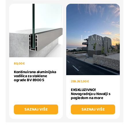
80,00 €
Kontinuirana aluminijska
vodilica za staklene
ograde BV 8900 S
259.267,00 €
EKSKLUZIVNO!
Novogradnja u Novalji s
pogledom na more
SAZNAJ VIŠE
SAZNAJ VIŠE