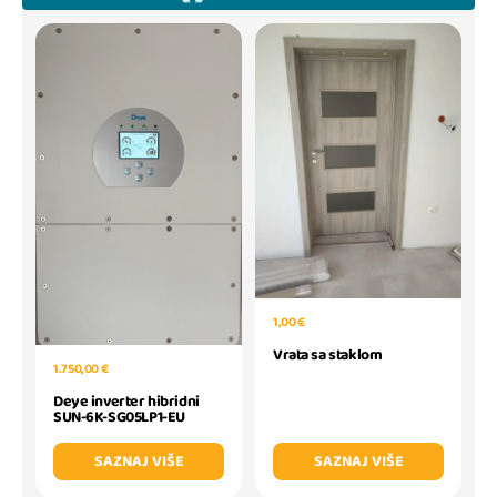
1,00 €
Vrata sa staklom
1.750,00 €
Deye inverter hibridni
SUN-6K-SG05LP1-EU
SAZNAJ VIŠE
SAZNAJ VIŠE