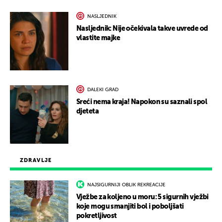
NASLJEDNIK
Nasljednik: Nije očekivala takve uvrede od
vlastite majke
DALEKI GRAD
Sreći nema kraja! Napokon su saznali spol
djeteta
ZDRAVLJE
NAJSIGURNIJI OBLIK REKREACIJE
Vježbe za koljeno u moru: 5 sigurnih vježbi
koje mogu smanjiti bol i poboljšati
pokretljivost