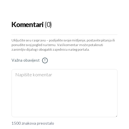
Komentari
(0)
Uključite se u raspravu – podijelite svoje mišljenje, postavite pitanja ili
ponudite svoj pogled na temu. Vaš komentar može potaknuti
zanimljiv dijalog i obogatiti zajednicu našeg portala.
Važna obavijest
!
1500 znakova preostalo