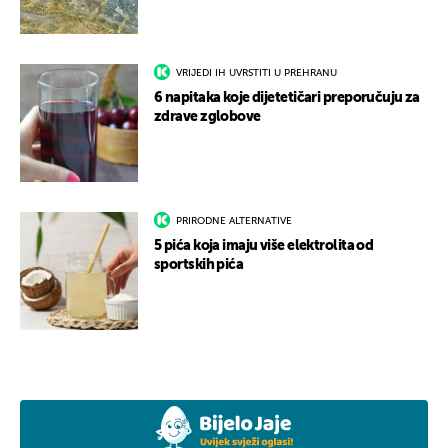
VRIJEDI IH UVRSTITI U PREHRANU
6 napitaka koje dijetetičari preporučuju za
zdrave zglobove
PRIRODNE ALTERNATIVE
5 pića koja imaju više elektrolita od
sportskih pića