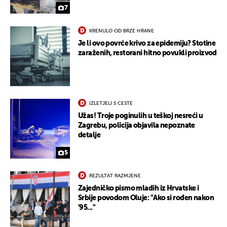
7
KRENULO OD BRZE HRANE
Je li ovo povrće krivo za epidemiju? Stotine
zaraženih, restorani hitno povukli proizvod
IZLETJELI S CESTE
Užas! Troje poginulih u teškoj nesreći u
Zagrebu, policija objavila nepoznate
detalje
5
REZULTAT RAZMJENE
Zajedničko pismo mladih iz Hrvatske i
Srbije povodom Oluje: "Ako si rođen nakon
'95..."