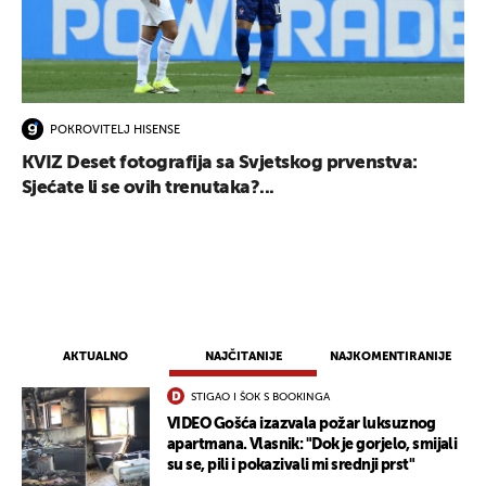
POKROVITELJ HISENSE
KVIZ Deset fotografija sa Svjetskog prvenstva:
Sjećate li se ovih trenutaka?...
AKTUALNO
NAJČITANIJE
NAJKOMENTIRANIJE
STIGAO I ŠOK S BOOKINGA
VIDEO Gošća izazvala požar luksuznog
apartmana. Vlasnik: "Dok je gorjelo, smijali
su se, pili i pokazivali mi srednji prst"