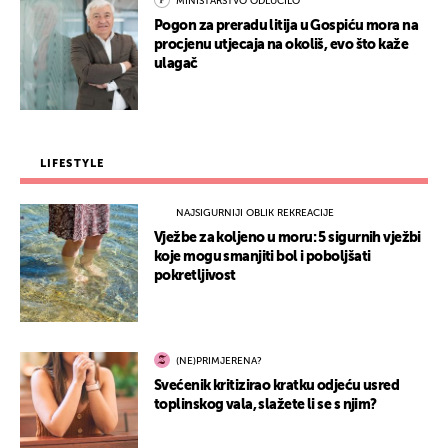
MINISTARSTVO ODLUČILO
Pogon za preradu litija u Gospiću mora na
procjenu utjecaja na okoliš, evo što kaže
ulagač
LIFESTYLE
NAJSIGURNIJI OBLIK REKREACIJE
Vježbe za koljeno u moru: 5 sigurnih vježbi
koje mogu smanjiti bol i poboljšati
pokretljivost
(NE)PRIMJERENA?
Svećenik kritizirao kratku odjeću usred
toplinskog vala, slažete li se s njim?