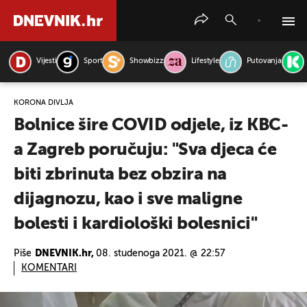
Vijesti
Sport
Showbizz
Lifestyle
Putovanja
PRETRAŽITE VIJESTI
KORONA DIVLJA
Bolnice šire COVID odjele, iz KBC-
a Zagreb poručuju: "Sva djeca će
biti zbrinuta bez obzira na
dijagnozu, kao i sve maligne
bolesti i kardiološki bolesnici"
Piše
DNEVNIK.hr,
08. studenoga 2021. @ 22:57
KOMENTARI