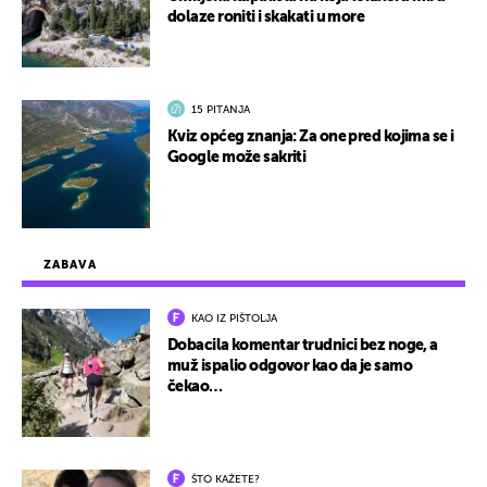
dolaze roniti i skakati u more
15 PITANJA
Kviz općeg znanja: Za one pred kojima se i
Google može sakriti
ZABAVA
KAO IZ PIŠTOLJA
Dobacila komentar trudnici bez noge, a
muž ispalio odgovor kao da je samo
čekao…
ŠTO KAŽETE?