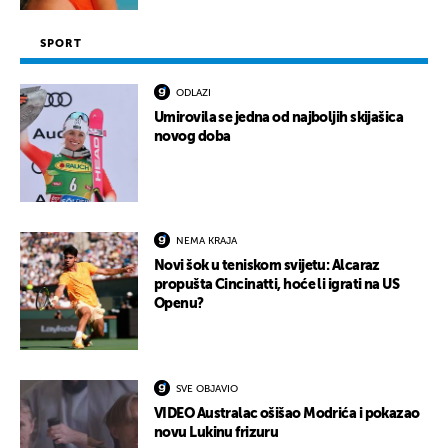
SPORT
ODLAZI
Umirovila se jedna od najboljih skijašica
novog doba
NEMA KRAJA
Novi šok u teniskom svijetu: Alcaraz
propušta Cincinatti, hoće li igrati na US
Openu?
SVE OBJAVIO
VIDEO Australac ošišao Modrića i pokazao
novu Lukinu frizuru