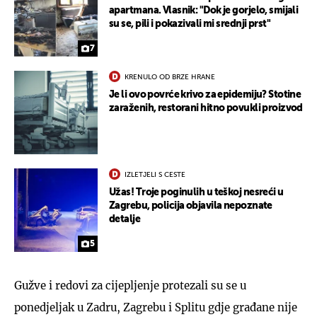
apartmana. Vlasnik: "Dok je gorjelo, smijali
su se, pili i pokazivali mi srednji prst"
7
KRENULO OD BRZE HRANE
Je li ovo povrće krivo za epidemiju? Stotine
zaraženih, restorani hitno povukli proizvod
IZLETJELI S CESTE
Užas! Troje poginulih u teškoj nesreći u
Zagrebu, policija objavila nepoznate
detalje
5
Gužve i redovi za cijepljenje protezali su se u
ponedjeljak u Zadru, Zagrebu i Splitu gdje građane nije