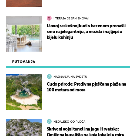
I TERASA JE SAN SNOVA!
U ovoj raskošnoj kući s bazenom pronašli
smo najelegantniju, a možda i najljepšu
bijelu kuhinju
PUTOVANJA
NAJMANJA NA SVIJETU
Čudo prirode: Predivna pješčana plaža na
100 metara od mora
NEDALEKO OD PLOČA
Skriveni vojni tuneli na jugu Hrvatske:
Omiljena kupališta na koja lokalci u miru