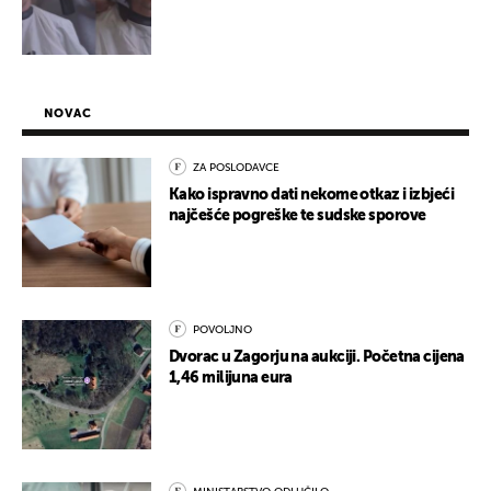
NOVAC
ZA POSLODAVCE
Kako ispravno dati nekome otkaz i izbjeći
najčešće pogreške te sudske sporove
POVOLJNO
Dvorac u Zagorju na aukciji. Početna cijena
1,46 milijuna eura