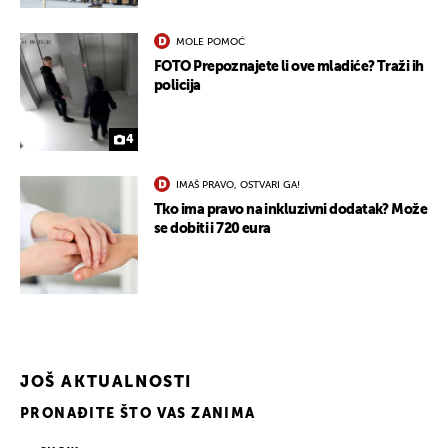
MOLE POMOĆ
FOTO Prepoznajete li ove mladiće? Traži ih
policija
4
IMAŠ PRAVO, OSTVARI GA!
Tko ima pravo na inkluzivni dodatak? Može
se dobiti i 720 eura
JOŠ AKTUALNOSTI
PRONAĐITE ŠTO VAS ZANIMA