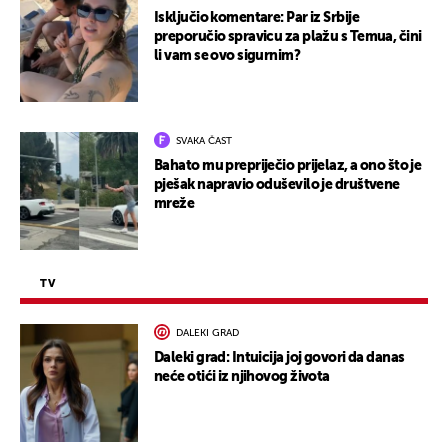
Isključio komentare: Par iz Srbije
preporučio spravicu za plažu s Temua, čini
li vam se ovo sigurnim?
SVAKA ČAST
Bahato mu prepriječio prijelaz, a ono što je
pješak napravio oduševilo je društvene
mreže
TV
DALEKI GRAD
Daleki grad: Intuicija joj govori da danas
neće otići iz njihovog života