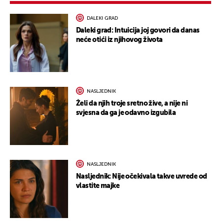
DALEKI GRAD
Daleki grad: Intuicija joj govori da danas
neće otići iz njihovog života
NASLJEDNIK
Želi da njih troje sretno žive, a nije ni
svjesna da ga je odavno izgubila
NASLJEDNIK
Nasljednik: Nije očekivala takve uvrede od
vlastite majke