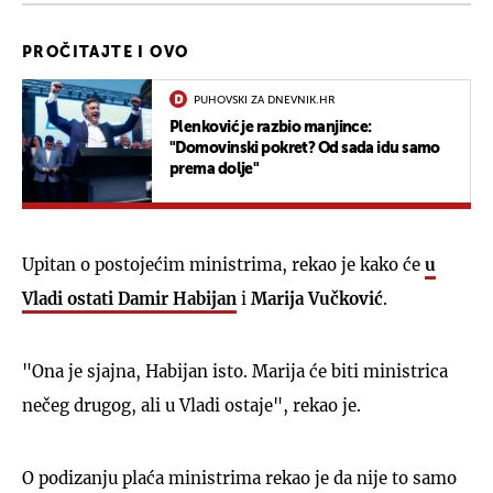
PROČITAJTE I OVO
PUHOVSKI ZA DNEVNIK.HR
Plenković je razbio manjince:
"Domovinski pokret? Od sada idu samo
prema dolje"
Upitan o postojećim ministrima, rekao je kako će
u
Vladi ostati
Damir Habijan
i
Marija Vučković
.
"Ona je sjajna, Habijan isto. Marija će biti ministrica
nečeg drugog, ali u Vladi ostaje", rekao je.
O podizanju plaća ministrima rekao je da nije to samo