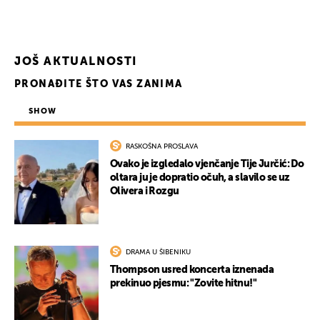
JOŠ AKTUALNOSTI
PRONAĐITE ŠTO VAS ZANIMA
SHOW
RASKOŠNA PROSLAVA
Ovako je izgledalo vjenčanje Tije Jurčić: Do
oltara ju je dopratio očuh, a slavilo se uz
Olivera i Rozgu
DRAMA U ŠIBENIKU
Thompson usred koncerta iznenada
prekinuo pjesmu: "Zovite hitnu!"