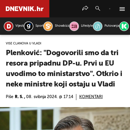
Vijesti
Sport
Showbizz
Lifestyle
Putovanja
PRETRAŽITE VIJESTI
VIŠE ČLANOVA U VLADI
Plenković: "Dogovorili smo da tri
resora pripadnu DP-u. Prvi u EU
uvodimo to ministarstvo". Otkrio i
neke ministre koji ostaju u Vladi
Piše
R. S. ,
08. svibnja 2024. @ 17:14
KOMENTARI