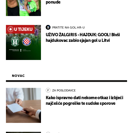
ponude
PRATITE NA GOL.HR-U
U TIJEKU
UŽIVO ŽALGIRIS - HAJDUK: GOOL! Bivši
hajdukovac zabio sjajan gol u Litvi
NOVAC
ZA POSLODAVCE
Kako ispravno dati nekome otkaz i izbjeći
najčešće pogreške te sudske sporove