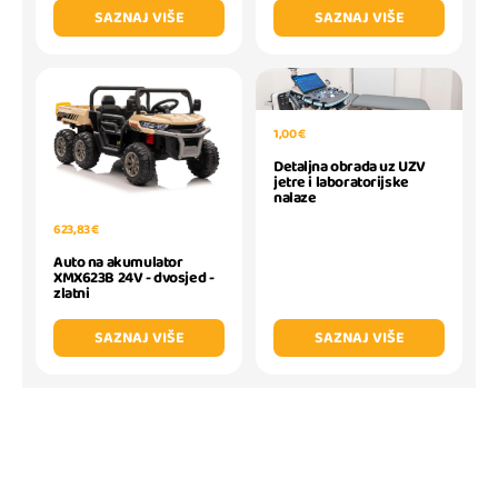
SAZNAJ VIŠE
SAZNAJ VIŠE
1,00 €
Detaljna obrada uz UZV
jetre i laboratorijske
nalaze
623,83 €
Auto na akumulator
XMX623B 24V - dvosjed -
zlatni
SAZNAJ VIŠE
SAZNAJ VIŠE