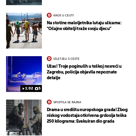
KAOS U CEUTI
Na stotine maloljetnika lutaju ulicama:
"Očajne obitelji traže svoju djecu"
IZLETJELI S CESTE
Užas! Troje poginulih u teškoj nesreći u
Zagrebu, policija objavila nepoznate
detalje
1:02
5
SPUSTILA SE RAJNA
Drama u središtu europskoga grada! Zbog
niskog vodostaja otkrivena grdosija teška
250 kilograma: Evakuiran dio grada