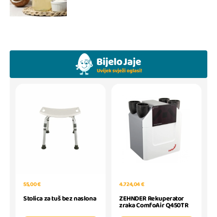
55,00 €
4.724,04 €
Stolica za tuš bez naslona
ZEHNDER Rekuperator
zraka ComfoAir Q450TR