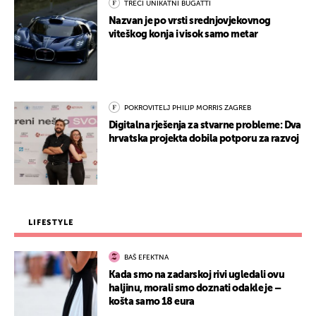
TREĆI UNIKATNI BUGATTI
Nazvan je po vrsti srednjovjekovnog
viteškog konja i visok samo metar
POKROVITELJ PHILIP MORRIS ZAGREB
Digitalna rješenja za stvarne probleme: Dva
hrvatska projekta dobila potporu za razvoj
LIFESTYLE
BAŠ EFEKTNA
Kada smo na zadarskoj rivi ugledali ovu
haljinu, morali smo doznati odakle je –
košta samo 18 eura