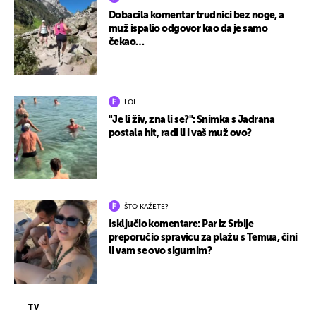
Dobacila komentar trudnici bez noge, a
muž ispalio odgovor kao da je samo
čekao…
LOL
"Je li živ, zna li se?": Snimka s Jadrana
postala hit, radi li i vaš muž ovo?
ŠTO KAŽETE?
Isključio komentare: Par iz Srbije
preporučio spravicu za plažu s Temua, čini
li vam se ovo sigurnim?
TV