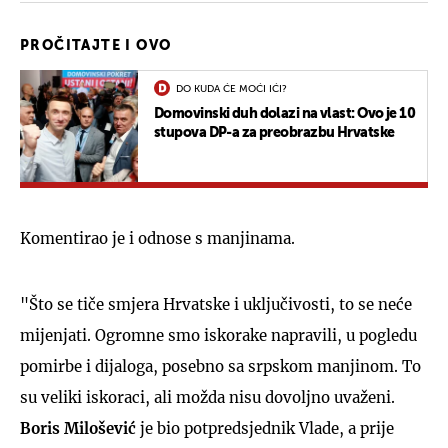
PROČITAJTE I OVO
DO KUDA ĆE MOĆI IĆI?
Domovinski duh dolazi na vlast: Ovo je 10
stupova DP-a za preobrazbu Hrvatske
Komentirao je i odnose s manjinama.
"Što se tiče smjera Hrvatske i uključivosti, to se neće
mijenjati. Ogromne smo iskorake napravili, u pogledu
pomirbe i dijaloga, posebno sa srpskom manjinom. To
su veliki iskoraci, ali možda nisu dovoljno uvaženi.
Boris Milošević
je bio potpredsjednik Vlade, a prije