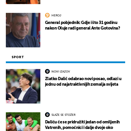
HEROJ
General pobjednik: Gdje i što 31 godinu
nakon Oluje radi general Ante Gotovina?
SPORT
NOVI IZAZOV
Zlatko Dalić odabrao novi posao, odlazi u
jednu od najatraktivnijih zemalja svijeta
SLAŽE SE STOŽER
Daliću će se pridružiti jedan od omiljenih
Vatrenih, pomoćnici i dalje dvoje oko