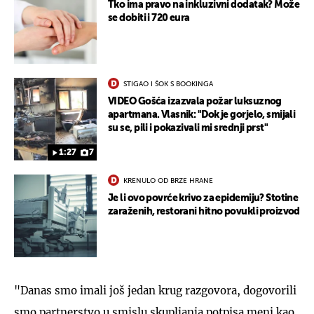
Tko ima pravo na inkluzivni dodatak? Može
se dobiti i 720 eura
STIGAO I ŠOK S BOOKINGA
VIDEO Gošća izazvala požar luksuznog
apartmana. Vlasnik: "Dok je gorjelo, smijali
su se, pili i pokazivali mi srednji prst"
1:27
7
KRENULO OD BRZE HRANE
Je li ovo povrće krivo za epidemiju? Stotine
zaraženih, restorani hitno povukli proizvod
"Danas smo imali još jedan krug razgovora, dogovorili
smo partnerstvo u smislu skupljanja potpisa meni kao