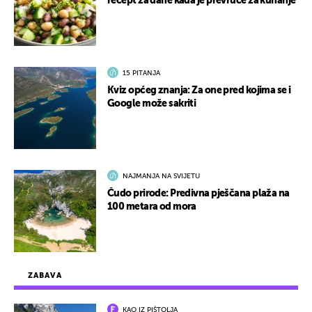
recept za dane kada je prevruće za kuhanje
15 PITANJA
Kviz općeg znanja: Za one pred kojima se i
Google može sakriti
NAJMANJA NA SVIJETU
Čudo prirode: Predivna pješčana plaža na
100 metara od mora
ZABAVA
KAO IZ PIŠTOLJA