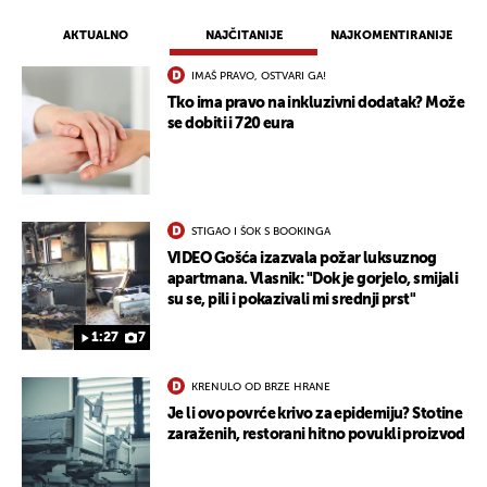
AKTUALNO
NAJČITANIJE
NAJKOMENTIRANIJE
IMAŠ PRAVO, OSTVARI GA!
Tko ima pravo na inkluzivni dodatak? Može
se dobiti i 720 eura
STIGAO I ŠOK S BOOKINGA
VIDEO Gošća izazvala požar luksuznog
apartmana. Vlasnik: "Dok je gorjelo, smijali
su se, pili i pokazivali mi srednji prst"
1:27
7
KRENULO OD BRZE HRANE
Je li ovo povrće krivo za epidemiju? Stotine
zaraženih, restorani hitno povukli proizvod