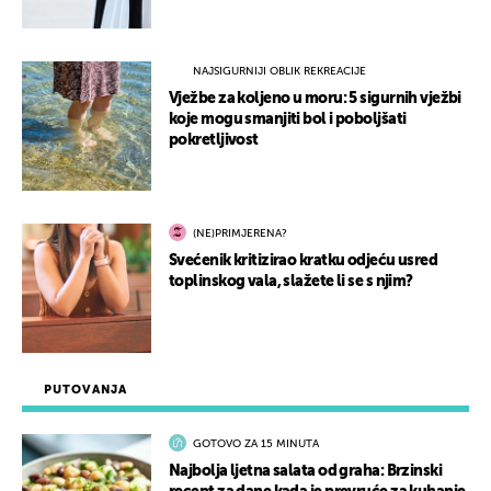
NAJSIGURNIJI OBLIK REKREACIJE
Vježbe za koljeno u moru: 5 sigurnih vježbi
koje mogu smanjiti bol i poboljšati
pokretljivost
(NE)PRIMJERENA?
Svećenik kritizirao kratku odjeću usred
toplinskog vala, slažete li se s njim?
PUTOVANJA
GOTOVO ZA 15 MINUTA
Najbolja ljetna salata od graha: Brzinski