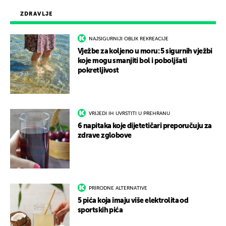
ZDRAVLJE
NAJSIGURNIJI OBLIK REKREACIJE
Vježbe za koljeno u moru: 5 sigurnih vježbi
koje mogu smanjiti bol i poboljšati
pokretljivost
VRIJEDI IH UVRSTITI U PREHRANU
6 napitaka koje dijetetičari preporučuju za
zdrave zglobove
PRIRODNE ALTERNATIVE
5 pića koja imaju više elektrolita od
sportskih pića