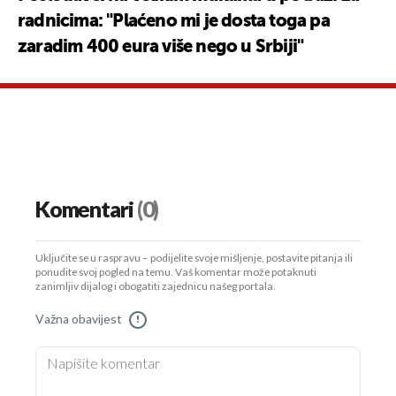
radnicima: "Plaćeno mi je dosta toga pa
zaradim 400 eura više nego u Srbiji"
Komentari
(0)
Uključite se u raspravu – podijelite svoje mišljenje, postavite pitanja ili
ponudite svoj pogled na temu. Vaš komentar može potaknuti
zanimljiv dijalog i obogatiti zajednicu našeg portala.
Važna obavijest
!