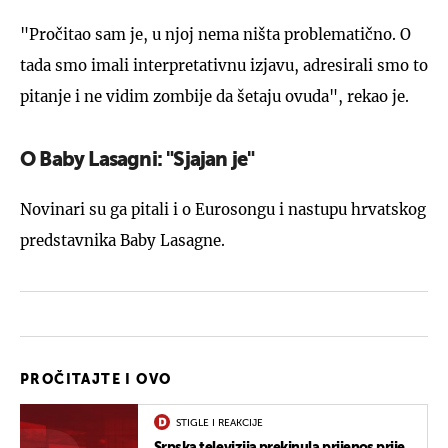
"Pročitao sam je, u njoj nema ništa problematično. O
tada smo imali interpretativnu izjavu, adresirali smo to
pitanje i ne vidim zombije da šetaju ovuda", rekao je.
O Baby Lasagni: "Sjajan je"
Novinari su ga pitali i o Eurosongu i nastupu hrvatskog
predstavnika Baby Lasagne.
PROČITAJTE I OVO
STIGLE I REAKCIJE
Srpska televizija prekinula prijenos prije