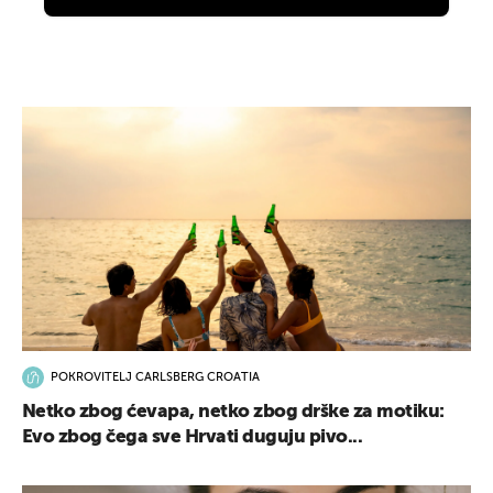
POKROVITELJ CARLSBERG CROATIA
Netko zbog ćevapa, netko zbog drške za motiku:
Evo zbog čega sve Hrvati duguju pivo...