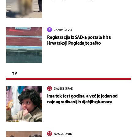
ZANIMLJIVO
Registracija iz SAD-a postala hit u
Hrvatskoj! Pogledajte zašto
TV
DALEKI GRAD
Ima tek šest godina, a već je jedan od
najnagrađivanijih dječjih glumaca
NASLJEDNIK