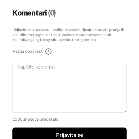
Komentari
(0)
Uključite se u raspravu – podijelite svoje mišljenje, postavite pitanja ili
ponudite svoj pogled na temu. Vaš komentar može potaknuti
zanimljiv dijalog i obogatiti zajednicu našeg portala.
UKLJUČITE NOTIFIKACIJE
Važna obavijest
!
1500 znakova preostalo
Prijavite se