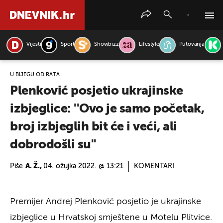
Vijesti
Sport
Showbizz
Lifestyle
Putovanja
PRETRAŽITE VIJESTI
U BIJEGU OD RATA
Plenković posjetio ukrajinske
izbjeglice: ''Ovo je samo početak,
broj izbjeglih bit će i veći, ali
dobrodošli su''
Piše
A. Ž.,
04. ožujka 2022. @ 13:21
KOMENTARI
Premijer Andrej Plenković posjetio je ukrajinske
izbjeglice u Hrvatskoj smještene u Motelu Plitvice.