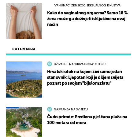
"VRHUNAC" ŽENSKOG SEKSUALNOG ISKUSTVA
Kako do vaginalnog orgazma? Samo 18 %
žena može ga doživjeti isključivo na ovaj
način
PUTOVANJA
UŽIVANJE NA "PRIVATNOM" OTOKU
Hrvatski otok na kojem živi samo jedan
stanovnik: Ljepotan koji je diljem svijeta
poznat po svojem "bijelom zlatu"
NAJMANJA NA SVIJETU
Čudo prirode: Predivna pješčana plaža na
100 metara od mora