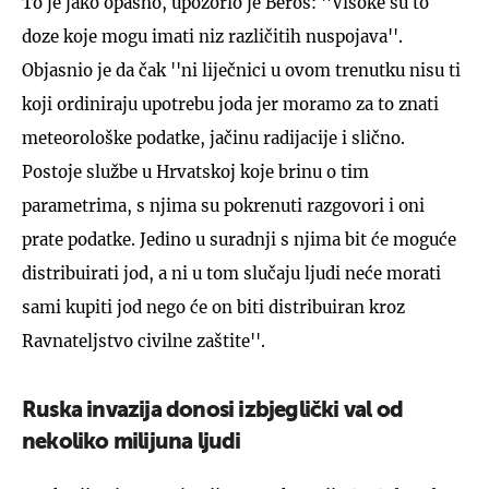
To je jako opasno, upozorio je Beroš: ''Visoke su to
doze koje mogu imati niz različitih nuspojava''.
Objasnio je da čak ''ni liječnici u ovom trenutku nisu ti
koji ordiniraju upotrebu joda jer moramo za to znati
meteorološke podatke, jačinu radijacije i slično.
Postoje službe u Hrvatskoj koje brinu o tim
parametrima, s njima su pokrenuti razgovori i oni
prate podatke. Jedino u suradnji s njima bit će moguće
distribuirati jod, a ni u tom slučaju ljudi neće morati
sami kupiti jod nego će on biti distribuiran kroz
Ravnateljstvo civilne zaštite''.
Ruska invazija donosi izbjeglički val od
nekoliko milijuna ljudi