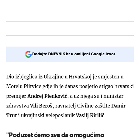
Dodajte DNEVNIK.hr u omiljeni Google izvor
Dio izbjeglica iz Ukrajine u Hrvatskoj je smješten u
Motelu Plitvice gdje ih je danas posjetio stigao hrvatski
premijer
Andrej Plenković
, a uz njega su i ministar
zdravstva
Vili Beroš
, ravnatelj Civilne zaštite
Damir
Trut
i ukrajinski veleposlanik
Vasilj Kirilič
.
''Poduzet ćemo sve da omogućimo