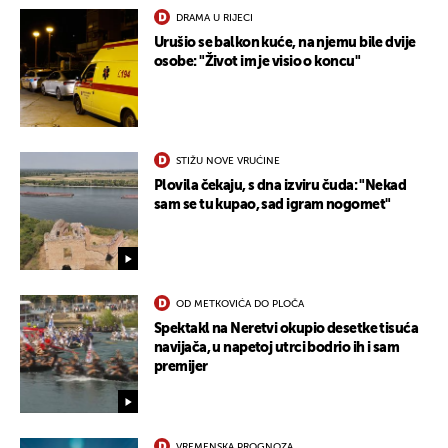
DRAMA U RIJECI
Urušio se balkon kuće, na njemu bile dvije
osobe: "Život im je visio o koncu"
STIŽU NOVE VRUĆINE
Plovila čekaju, s dna izviru čuda: "Nekad
sam se tu kupao, sad igram nogomet"
OD METKOVIĆA DO PLOČA
Spektakl na Neretvi okupio desetke tisuća
navijača, u napetoj utrci bodrio ih i sam
premijer
VREMENSKA PROGNOZA