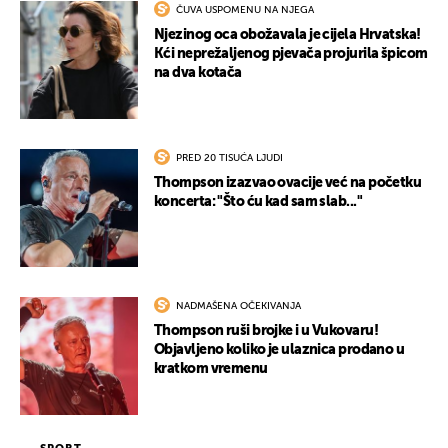
ČUVA USPOMENU NA NJEGA
Njezinog oca obožavala je cijela Hrvatska!
Kći neprežaljenog pjevača projurila špicom
na dva kotača
PRED 20 TISUĆA LJUDI
Thompson izazvao ovacije već na početku
koncerta: "Što ću kad sam slab..."
NADMAŠENA OČEKIVANJA
Thompson ruši brojke i u Vukovaru!
Objavljeno koliko je ulaznica prodano u
kratkom vremenu