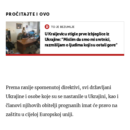
PROČITAJTE I OVO
TO JE BEZUMLJE
U Kraljevicu stigle prve izbjeglice iz
Ukrajine: "Mislim da smo mi sretnici,
razmišljam o ljudima koji su ostali gore"
Prema ranije spomenutoj direktivi, svi državljani
Ukrajine i osobe koje su se nastanile u Ukrajini, kao i
članovi njihovih obitelji prognanih imat će pravo na
zaštitu u cijeloj Europskoj uniji.