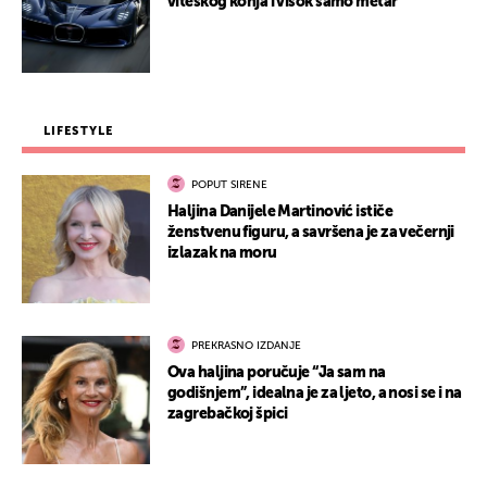
viteškog konja i visok samo metar
LIFESTYLE
POPUT SIRENE
Haljina Danijele Martinović ističe
ženstvenu figuru, a savršena je za večernji
izlazak na moru
PREKRASNO IZDANJE
Ova haljina poručuje “Ja sam na
godišnjem”, idealna je za ljeto, a nosi se i na
zagrebačkoj špici