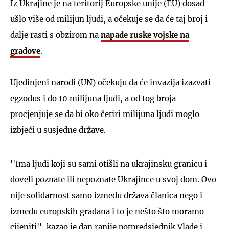
Iz Ukrajine je na teritorij Europske unije (EU) dosad
ušlo više od milijun ljudi, a očekuje se da će taj broj i
dalje rasti s obzirom na
napade ruske vojske na
gradove
.
Ujedinjeni narodi (UN) očekuju da će invazija izazvati
egzodus i do 10 milijuna ljudi, a od tog broja
procjenjuje se da bi oko četiri milijuna ljudi moglo
izbjeći u susjedne države.
''Ima ljudi koji su sami otišli na ukrajinsku granicu i
doveli poznate ili nepoznate Ukrajince u svoj dom. Ovo
nije solidarnost samo između država članica nego i
između europskih građana i to je nešto što moramo
cijeniti'', kazao je dan ranije potpredsjednik Vlade i