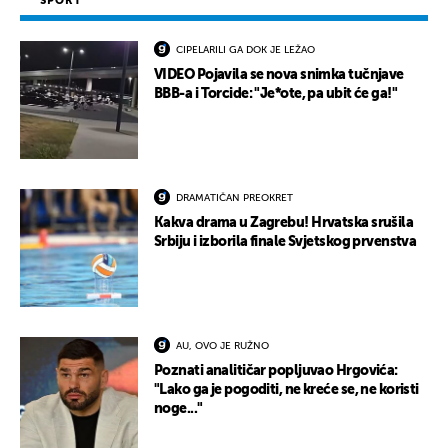
SPORT
CIPELARILI GA DOK JE LEŽAO
VIDEO Pojavila se nova snimka tučnjave
BBB-a i Torcide: "Je*ote, pa ubit će ga!"
DRAMATIČAN PREOKRET
Kakva drama u Zagrebu! Hrvatska srušila
Srbiju i izborila finale Svjetskog prvenstva
AU, OVO JE RUŽNO
Poznati analitičar popljuvao Hrgovića:
"Lako ga je pogoditi, ne kreće se, ne koristi
noge..."