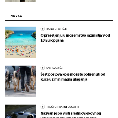
NOVAC
KAMO BI OTIŠLI?
O preseljenju u inozemstvo razmišlja 9 od
10 Europljana
SAM SVOJ ŠEF
Šest poslova koje možete pokrenuti od
kuće uz minimalna ulaganja
TREĆI UNIKATNI BUGATTI
Nazvan je po vrsti srednjovjekovnog