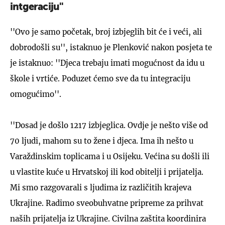
intgeraciju''
''Ovo je samo početak, broj izbjeglih bit će i veći, ali
dobrodošli su'', istaknuo je Plenković nakon posjeta te
je istaknuo: ''Djeca trebaju imati mogućnost da idu u
škole i vrtiće. Poduzet ćemo sve da tu integraciju
omogućimo''.
''Dosad je došlo 1217 izbjeglica. Ovdje je nešto više od
70 ljudi, mahom su to žene i djeca. Ima ih nešto u
Varaždinskim toplicama i u Osijeku. Većina su došli ili
u vlastite kuće u Hrvatskoj ili kod obitelji i prijatelja.
Mi smo razgovarali s ljudima iz različitih krajeva
Ukrajine. Radimo sveobuhvatne pripreme za prihvat
naših prijatelja iz Ukrajine. Civilna zaštita koordinira