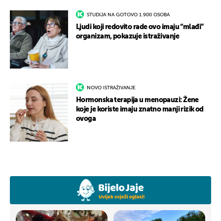
STUDIJA NA GOTOVO 1.900 OSOBA
Ljudi koji redovito rade ovo imaju “mlađi”
organizam, pokazuje istraživanje
NOVO ISTRAŽIVANJE
Hormonska terapija u menopauzi: Žene
koje je koriste imaju znatno manji rizik od
ovoga