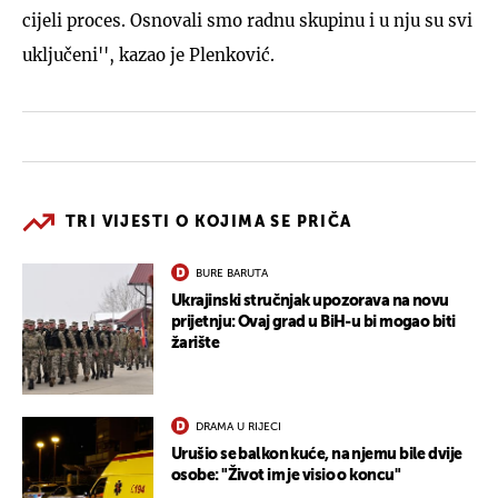
cijeli proces. Osnovali smo radnu skupinu i u nju su svi
uključeni'', kazao je Plenković.
TRI VIJESTI O KOJIMA SE PRIČA
BURE BARUTA
Ukrajinski stručnjak upozorava na novu
prijetnju: Ovaj grad u BiH-u bi mogao biti
žarište
DRAMA U RIJECI
Urušio se balkon kuće, na njemu bile dvije
osobe: "Život im je visio o koncu"