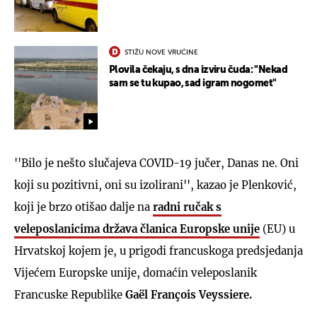
STIŽU NOVE VRUĆINE
Plovila čekaju, s dna izviru čuda: "Nekad
sam se tu kupao, sad igram nogomet"
''Bilo je nešto slučajeva COVID-19 jučer, Danas ne. Oni
koji su pozitivni, oni su izolirani'', kazao je Plenković,
koji je brzo otišao dalje na
radni ručak s
veleposlanicima država članica Europske unije
(EU) u
Hrvatskoj kojem je, u prigodi francuskoga predsjedanja
Vijećem Europske unije, domaćin veleposlanik
Francuske Republike
Gaël François Veyssiere.