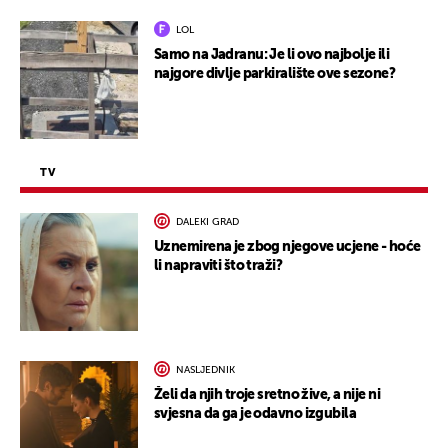
LOL
Samo na Jadranu: Je li ovo najbolje ili
najgore divlje parkiralište ove sezone?
TV
DALEKI GRAD
Uznemirena je zbog njegove ucjene - hoće
li napraviti što traži?
NASLJEDNIK
Želi da njih troje sretno žive, a nije ni
svjesna da ga je odavno izgubila