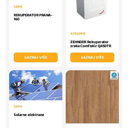
1,00 €
REKUPERATOR PRANA-
160
4.724,04 €
ZEHNDER Rekuperator
zraka ComfoAir Q450TR
SAZNAJ VIŠE
SAZNAJ VIŠE
1,00 €
Solarne elektrane