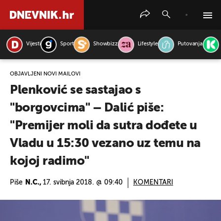
Vijesti
Sport
Showbizz
Lifestyle
Putovanja
PRETRAŽITE VIJESTI
OBJAVLJENI NOVI MAILOVI
Plenković se sastajao s
"borgovcima" – Dalić piše:
"Premijer moli da sutra dođete u
Vladu u 15:30 vezano uz temu na
kojoj radimo"
Piše
N.C.,
17. svibnja 2018. @ 09:40
KOMENTARI