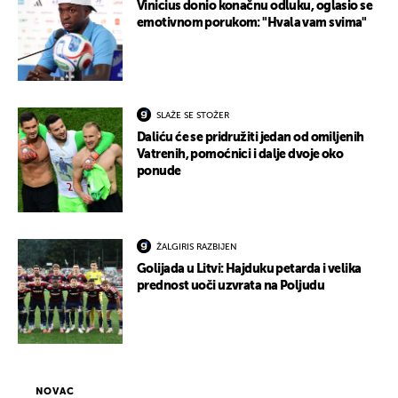
Vinicius donio konačnu odluku, oglasio se
emotivnom porukom: "Hvala vam svima"
SLAŽE SE STOŽER
Daliću će se pridružiti jedan od omiljenih
Vatrenih, pomoćnici i dalje dvoje oko
ponude
ŽALGIRIS RAZBIJEN
Golijada u Litvi: Hajduku petarda i velika
prednost uoči uzvrata na Poljudu
NOVAC