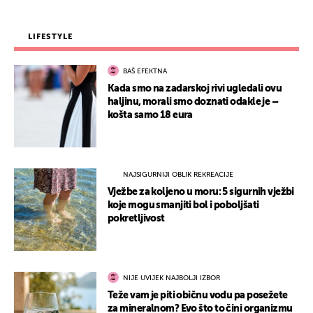
LIFESTYLE
BAŠ EFEKTNA
Kada smo na zadarskoj rivi ugledali ovu
haljinu, morali smo doznati odakle je –
košta samo 18 eura
NAJSIGURNIJI OBLIK REKREACIJE
Vježbe za koljeno u moru: 5 sigurnih vježbi
koje mogu smanjiti bol i poboljšati
pokretljivost
NIJE UVIJEK NAJBOLJI IZBOR
Teže vam je piti običnu vodu pa posežete
za mineralnom? Evo što to čini organizmu