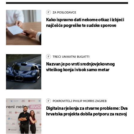
ZA POSLODAVCE
Kako ispravno dati nekome otkaz i izbjeći
najčešće pogreške te sudske sporove
TREĆI UNIKATNI BUGATTI
Nazvan je po vrsti srednjovjekovnog
viteškog konja i visok samo metar
POKROVITELJ PHILIP MORRIS ZAGREB
Digitalna rješenja za stvarne probleme: Dva
hrvatska projekta dobila potporu za razvoj