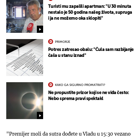
Turisti mu zapalili apartman: "U 30 minuta
nestalo je 50 godina našeg života, supruga
i ja ne možemo oka sklopiti"
PRIMORJE
Potres zatresao obalu: "Čula sam razbijanje
čaša u stanu iznad"
KAKO GA SIGURNO PROMATRATI?
Ne propustite prizor koji se ne viđa često:
Nebo sprema pravi spektakl
"Premijer moli da sutra dođete u Vladu u 15:30 vezano