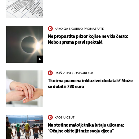
KAKO GA SIGURNO PROMATRATI?
Ne propustite prizor koji se ne viđa često:
Nebo sprema pravi spektakl
IMAŠ PRAVO, OSTVARI GA!
Tko ima pravo na inkluzivni dodatak? Može
se dobiti i 720 eura
KAOS U CEUTI
Na stotine maloljetnika lutaju ulicama:
"Očajne obitelji traže svoju djecu"