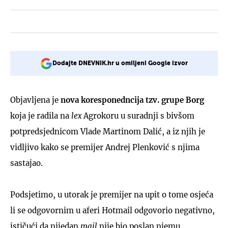
Dodajte DNEVNIK.hr u omiljeni Google izvor
Objavljena je
nova koresponedncija tzv. grupe Borg
koja je radila na
lex
Agrokoru u suradnji s bivšom
potpredsjednicom Vlade Martinom Dalić, a iz njih je
vidljivo kako se premijer Andrej Plenković s njima
sastajao.
Podsjetimo, u utorak je premijer na upit o tome osjeća
li se odgovornim u aferi Hotmail odgovorio negativno,
ističući da nijedan
mail
nije bio poslan njemu.