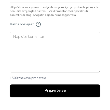
Uključite se u raspravu – podijelite svoje mišljenje, postavite pitanja ili
ponudite svoj pogled na temu. Vaš komentar može potaknuti
zanimljiv dijalog i obogatiti zajednicu našeg portala.
Važna obavijest
!
1500 znakova preostalo
Prijavite se