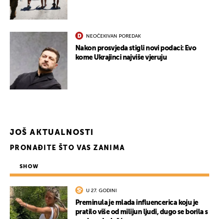
NEOČEKIVAN POREDAK
Nakon prosvjeda stigli novi podaci: Evo
kome Ukrajinci najviše vjeruju
JOŠ AKTUALNOSTI
PRONAĐITE ŠTO VAS ZANIMA
SHOW
U 27. GODINI
Preminula je mlada influencerica koju je
pratilo više od milijun ljudi, dugo se borila s