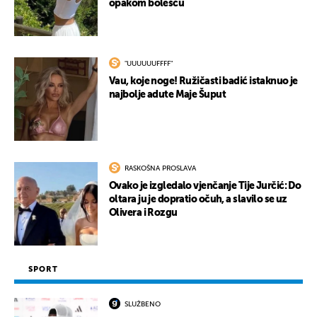
opakom bolešću
"UUUUUUFFFF"
Vau, koje noge! Ružičasti badić istaknuo je
najbolje adute Maje Šuput
RASKOŠNA PROSLAVA
Ovako je izgledalo vjenčanje Tije Jurčić: Do
oltara ju je dopratio očuh, a slavilo se uz
Olivera i Rozgu
SPORT
SLUŽBENO