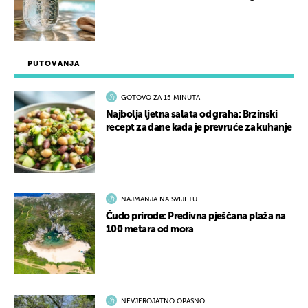
PUTOVANJA
GOTOVO ZA 15 MINUTA
Najbolja ljetna salata od graha: Brzinski
recept za dane kada je prevruće za kuhanje
NAJMANJA NA SVIJETU
Čudo prirode: Predivna pješčana plaža na
100 metara od mora
NEVJEROJATNO OPASNO