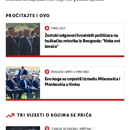
PROČITAJTE I OVO
TIME-OUT
Žestoki odgovori hrvatskih političara na
huškačku retoriku iz Beograda: "Neka oni
kmeče"
POGLEDI UPRTI U PRVI RED
Evo koga su smjestili između Milanovića i
Plenkovića u Kninu
TRI VIJESTI O KOJIMA SE PRIČA
"I DALJE SU PLESALI, VRIŠTALI..."