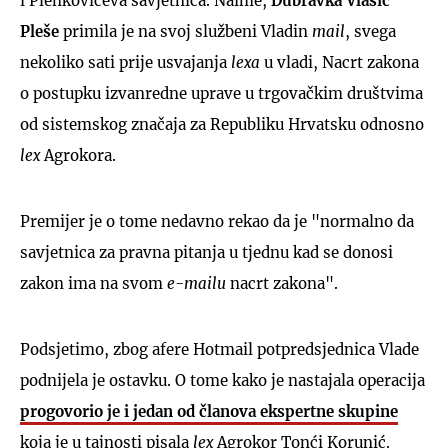
i Plenkovićeva savjetnica. Naime,
Dubravka Vlašić
Pleše
primila je na svoj službeni Vladin
mail
, svega
nekoliko sati prije usvajanja
lexa
u vladi, Nacrt zakona
o postupku izvanredne uprave u trgovačkim društvima
od sistemskog značaja za Republiku Hrvatsku odnosno
lex
Agrokora.
Premijer je o tome nedavno rekao da je "normalno da
savjetnica za pravna pitanja u tjednu kad se donosi
zakon ima na svom
e-mailu
nacrt zakona".
Podsjetimo, zbog afere Hotmail potpredsjednica Vlade
podnijela je ostavku. O tome kako je nastajala operacija
progovorio je i jedan od članova ekspertne skupine
koja je u tajnosti pisala
lex
Agrokor Tonći Korunić.