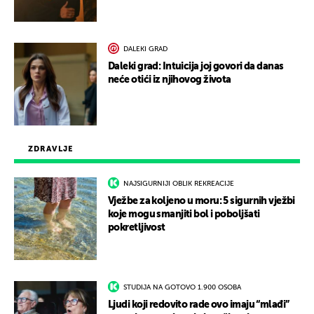
DALEKI GRAD
Daleki grad: Intuicija joj govori da danas
neće otići iz njihovog života
ZDRAVLJE
NAJSIGURNIJI OBLIK REKREACIJE
Vježbe za koljeno u moru: 5 sigurnih vježbi
koje mogu smanjiti bol i poboljšati
pokretljivost
STUDIJA NA GOTOVO 1.900 OSOBA
Ljudi koji redovito rade ovo imaju “mlađi”