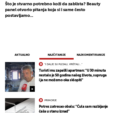
Što je stvarno potrebno koži da zablista? Beauty
panel otvorio pitanja koja si i same često
postavljamo...
AKTUALNO
NAJČITANIJE
NAJKOMENTIRANIJE
"I DALJE SU PLESALI, VRIŠTALI..."
Turisti mu zapalili apartman: "U 30 minuta
nestalo je 50 godina našeg života, supruga
i ja ne možemo oka sklopiti"
UKLJUČITE NOTIFIKACIJE
PRIMORJE
Potres zatresao obalu: "Čula sam razbijanje
čaša u stanu iznad"