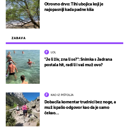
Otrovno drvo: Tihi ubojica koji je
najopasniji kada padne kiša
ZABAVA
LOL
"Je li živ, zna li se?": Snimka s Jadrana
postala hit, radi li i vaš muž ovo?
KAO IZ PIŠTOLJA
Dobacila komentar trudnici bez noge, a
muž ispalio odgovor kao da je samo
čekao…