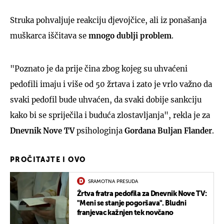
Struka pohvaljuje reakciju djevojčice, ali iz ponašanja
muškarca iščitava se
mnogo
dublji problem
.
"Poznato je da prije čina zbog kojeg su uhvaćeni
pedofili imaju i više od 50 žrtava i zato je vrlo važno da
svaki pedofil bude uhvaćen, da svaki dobije sankciju
kako bi se spriječila i buduća zlostavljanja", rekla je za
Dnevnik Nove TV
psihologinja
Gordana Buljan Flander
.
PROČITAJTE I OVO
SRAMOTNA PRESUDA
Žrtva fratra pedofila za Dnevnik Nove TV:
"Meni se stanje pogoršava". Bludni
franjevac kažnjen tek novčano