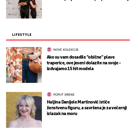
LIFESTYLE
NOVE KOLEKCIJE
Ako su vam dosadile “obične” plave
traperice, ove jeseni dolazite na svoje -
izdvajamo 15 hit modela
POPUT SIRENE
Haljina Danijele Martinović ističe
ženstvenu figuru, a savršena je za večernji
izlazak na moru