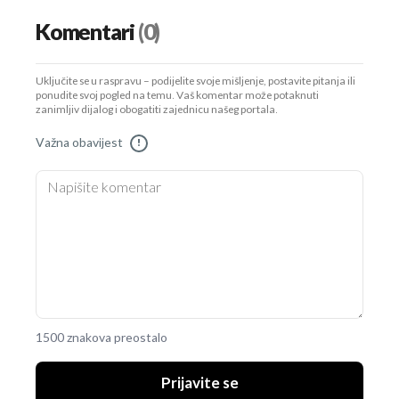
Komentari
(0)
Uključite se u raspravu – podijelite svoje mišljenje, postavite pitanja ili
ponudite svoj pogled na temu. Vaš komentar može potaknuti
zanimljiv dijalog i obogatiti zajednicu našeg portala.
Važna obavijest
!
1500 znakova preostalo
Prijavite se