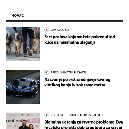
NOVAC
SAM SVOJ ŠEF
Šest poslova koje možete pokrenuti od
kuće uz minimalna ulaganja
TREĆI UNIKATNI BUGATTI
Nazvan je po vrsti srednjovjekovnog
viteškog konja i visok samo metar
POKROVITELJ PHILIP MORRIS ZAGREB
Digitalna rješenja za stvarne probleme: Dva
hrvatska projekta dobila potporu za razvoj