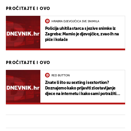
PROČITAJTE I OVO
HRABRA DJEVOJČICA SVE SNIMILA
Policija uhitila starca s jezive snimke iz
Zagreba: Mamio je djevojčice, zvao ih na
piće i kolače
PROČITAJTE I OVO
RED BUTTON
Znate li što su sexting i sextortion?
Doznajemo kako prijaviti zlostavljanje
djece na internetu i kako sami potražiti
pomoć