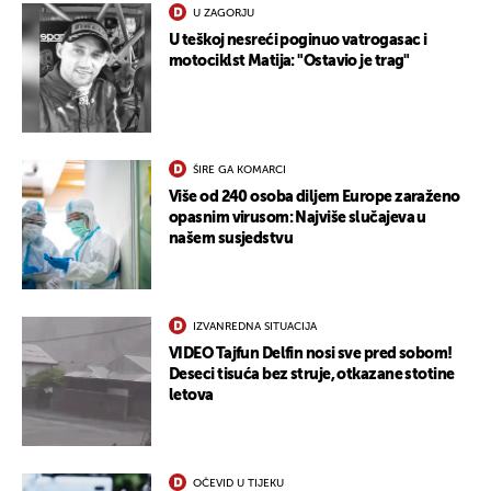
U ZAGORJU
U teškoj nesreći poginuo vatrogasac i
motociklst Matija: "Ostavio je trag"
ŠIRE GA KOMARCI
Više od 240 osoba diljem Europe zaraženo
opasnim virusom: Najviše slučajeva u
našem susjedstvu
IZVANREDNA SITUACIJA
VIDEO Tajfun Delfin nosi sve pred sobom!
Deseci tisuća bez struje, otkazane stotine
letova
OČEVID U TIJEKU