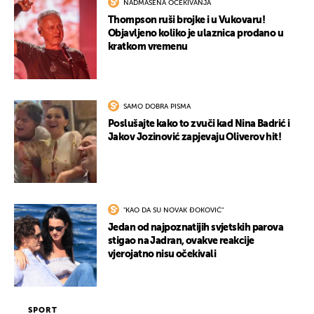
NADMAŠENA OČEKIVANJA
Thompson ruši brojke i u Vukovaru!
Objavljeno koliko je ulaznica prodano u
kratkom vremenu
SAMO DOBRA PISMA
Poslušajte kako to zvuči kad Nina Badrić i
Jakov Jozinović zapjevaju Oliverov hit!
"KAO DA SU NOVAK ĐOKOVIĆ"
Jedan od najpoznatijih svjetskih parova
stigao na Jadran, ovakve reakcije
vjerojatno nisu očekivali
SPORT