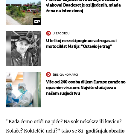
vlakova! Dvadeset je ozlijeđenih, mlađa
žena na intenzivnoj
9
U ZAGORJU
U teškoj nesreći poginuo vatrogasac i
motociklst Matija: "Ostavio je trag"
ŠIRE GA KOMARCI
Više od 240 osoba diljem Europe zaraženo
opasnim virusom: Najviše slučajeva u
našem susjedstvu
"Kada ćemo otići na piće? Na sok nekakav ili kavicu?
Kolače? Koktelčić neki?" tako se
81-godišnjak obratio