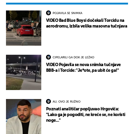
POJAVILA SE SNIMKA
VIDEO Bad Blue Boysi dočekali Torcidu na
aerodromu, izbila velika masovna tučnjava
CIPELARILI GA DOK JE LEŽAO
VIDEO Pojavila se nova snimka tučnjave
BBB-a i Torcide: "Je*ote, pa ubit će ga!"
AU, OVO JE RUŽNO
Poznati analitičar popljuvao Hrgovića:
"Lako ga je pogoditi, ne kreće se, ne koristi
noge..."