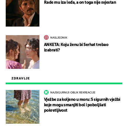
Rade mu iza leđa, a on toga nije svjestan
NASLJEDNIK
ANKETA: Koju ženu bi Serhat trebao
izabrati?
ZDRAVLJE
NAJSIGURNIJI OBLIK REKREACIJE
Vježbe za koljeno u moru: 5 sigurnih vježbi
koje mogu smanjiti bol i poboljšati
pokretljivost