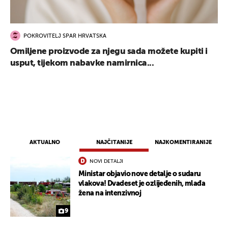
POKROVITELJ SPAR HRVATSKA
Omiljene proizvode za njegu sada možete kupiti i
usput, tijekom nabavke namirnica...
AKTUALNO
NAJČITANIJE
NAJKOMENTIRANIJE
NOVI DETALJI
Ministar objavio nove detalje o sudaru
vlakova! Dvadeset je ozlijeđenih, mlađa
žena na intenzivnoj
UKLJUČITE NOTIFIKACIJE
9