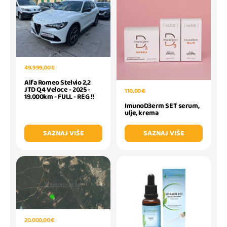
49.999,00 €
Alfa Romeo Stelvio 2,2
JTD Q4 Veloce - 2025 -
110,00 €
19.000km - FULL - REG !!
ImunoD3erm SET serum,
ulje, krema
SAZNAJ VIŠE
SAZNAJ VIŠE
20.000,00 €