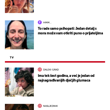
HMM…
To rade samo psihopati: Jedan detalj s
mora može vam otkriti puno o prijateljima
TV
DALEKI GRAD
Ima tek šest godina, a već je jedan od
najnagrađivanijih dječjih glumaca
NASLJEDNIK