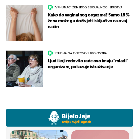
"VRHUNAC" ŽENSKOG SEKSUALNOG ISKUSTVA
Kako do vaginalnog orgazma? Samo 18 %
žena može ga doživjeti isključivo na ovaj
način
STUDIJA NA GOTOVO 1.900 OSOBA
Ljudi koji redovito rade ovo imaju “mlađi”
organizam, pokazuje istraživanje