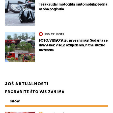
Težak sudar motocikla i automobila: Jedna
osoba poginula
KOD BJELOVARA
FOTO/VIDEO Stižu prve snimke! Sudarila se
dva vlaka: Više je ozlijeđenih, hitne službe
na terenu
JOŠ AKTUALNOSTI
PRONAĐITE ŠTO VAS ZANIMA
SHOW