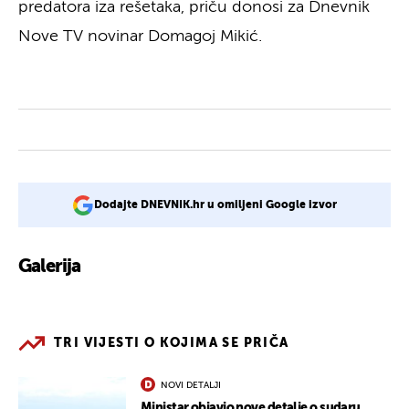
predatora iza rešetaka, priču donosi za Dnevnik
Nove TV novinar Domagoj Mikić.
Dodajte DNEVNIK.hr u omiljeni Google izvor
Galerija
1
TRI VIJESTI O KOJIMA SE PRIČA
NOVI DETALJI
Ministar objavio nove detalje o sudaru