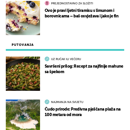
PREJEDNOSTAVNO ZA SLOŽITI
Ovo je pravi ljetni tiramisu s limunom i
borovnicama – baš osvježava i jako je fin
PUTOVANJA
UZ RUČAK ILI VEČERU
Savršeni prilog: Recept za najfinije mahune
sa špekom
NAJMANJA NA SVIJETU
Čudo prirode: Predivna pješčana plaža na
100 metara od mora