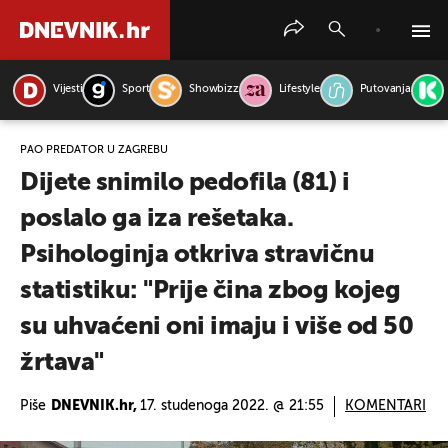
Vijesti
Sport
Showbizz
Lifestyle
Putovanja
PRETRAŽITE VIJESTI
PAO PREDATOR U ZAGREBU
Dijete snimilo pedofila (81) i
poslalo ga iza rešetaka.
Psihologinja otkriva stravičnu
statistiku: "Prije čina zbog kojeg
su uhvaćeni oni imaju i više od 50
žrtava"
Piše
DNEVNIK.hr,
17. studenoga 2022. @ 21:55
KOMENTARI