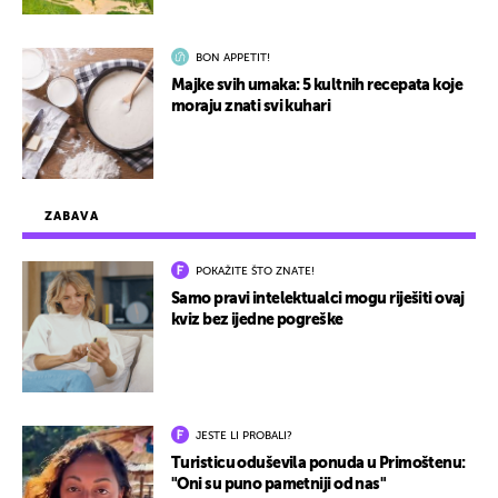
BON APPETIT!
Majke svih umaka: 5 kultnih recepata koje
moraju znati svi kuhari
ZABAVA
POKAŽITE ŠTO ZNATE!
Samo pravi intelektualci mogu riješiti ovaj
kviz bez ijedne pogreške
JESTE LI PROBALI?
Turisticu oduševila ponuda u Primoštenu:
"Oni su puno pametniji od nas"