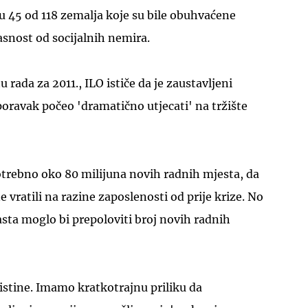
u 45 od 118 zemalja koje su bile obuhvaćene
asnost od socijalnih nemira.
u rada za 2011., ILO ističe da je zaustavljeni
oravak počeo 'dramatično utjecati' na tržište
otrebno oko 80 milijuna novih radnih mjesta, da
ne vratili na razine zaposlenosti od prije krize. No
sta moglo bi prepoloviti broj novih radnih
istine. Imamo kratkotrajnu priliku da