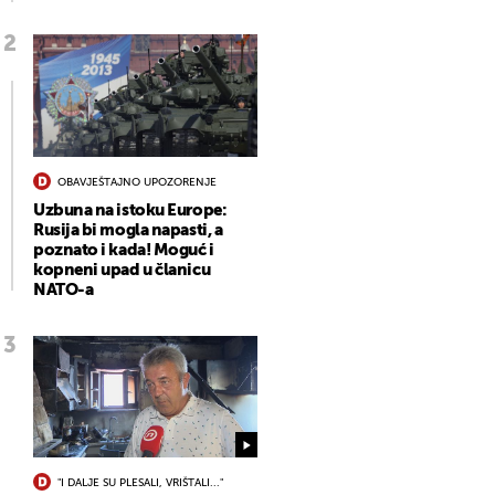
OBAVJEŠTAJNO UPOZORENJE
Uzbuna na istoku Europe:
Rusija bi mogla napasti, a
poznato i kada! Moguć i
kopneni upad u članicu
NATO-a
"I DALJE SU PLESALI, VRIŠTALI..."