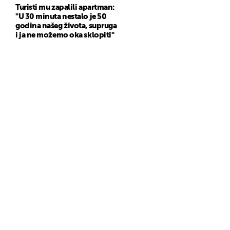
Turisti mu zapalili apartman:
"U 30 minuta nestalo je 50
godina našeg života, supruga
i ja ne možemo oka sklopiti"