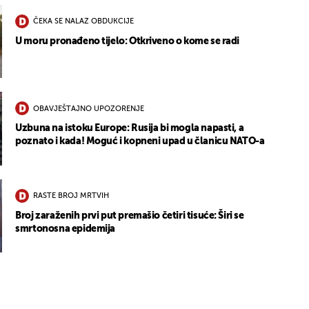
ČEKA SE NALAZ OBDUKCIJE
U moru pronađeno tijelo: Otkriveno o kome se radi
OBAVJEŠTAJNO UPOZORENJE
Uzbuna na istoku Europe: Rusija bi mogla napasti, a
poznato i kada! Moguć i kopneni upad u članicu NATO-a
RASTE BROJ MRTVIH
Broj zaraženih prvi put premašio četiri tisuće: Širi se
smrtonosna epidemija