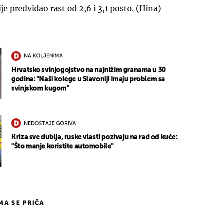
ije predviđao rast od 2,6 i 3,1 posto. (Hina)
NA KOLJENIMA
Hrvatsko svinjogojstvo na najnižim granama u 30
godina: "Naši kolege u Slavoniji imaju problem sa
UKLJUČITE NOTIFIKACIJE
svinjskom kugom"
NEDOSTAJE GORIVA
Kriza sve dublja, ruske vlasti pozivaju na rad od kuće:
"Što manje koristite automobile"
IMA SE PRIČA