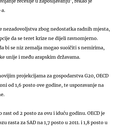
ljanje recesije u zapošljavanju', rekao je
-a.
ne nezadovoljstva zbog nedostatka radnih mjesta,
pcije da se teret krize ne dijeli ravnomjerno.
 da bi se niz zemalja mogao suoičiti s nemirima,
ke unije i među arapskim državama.
ovijim projekcijama za gospodarstva G20, OECD
oni od 1,6 posto ove godine, te usporavanje na
ne.
o rast od 2 posto za ovu i iduću godinu. OECD je
u rasta za SAD na 1,7 posto u 2011. i 1,8 posto u