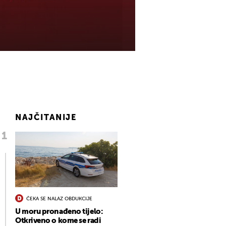
NAJČITANIJE
ČEKA SE NALAZ OBDUKCIJE
U moru pronađeno tijelo:
Otkriveno o kome se radi