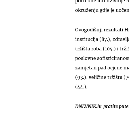
potrebne intenzivnije
okruženju gdje je uočen
Ovogodišnji rezultati H
institucija (87.), zdrav
tržišta roba (105.) i trž
poslovne sofisticiranost
zamjetan pad ocjene m
(93.), veličine tržišta (
(44.).
DNEVNIK.hr pratite put