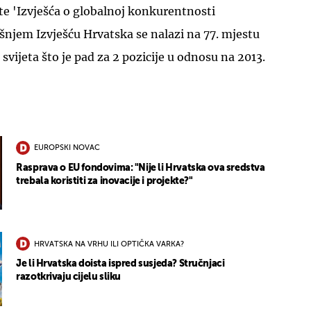
te 'Izvješća o globalnoj konkurentnosti
šnjem Izvješću Hrvatska se nalazi na 77. mjestu
vijeta što je pad za 2 pozicije u odnosu na 2013.
EUROPSKI NOVAC
Rasprava o EU fondovima: "Nije li Hrvatska ova sredstva
trebala koristiti za inovacije i projekte?"
HRVATSKA NA VRHU ILI OPTIČKA VARKA?
Je li Hrvatska doista ispred susjeda? Stručnjaci
razotkrivaju cijelu sliku