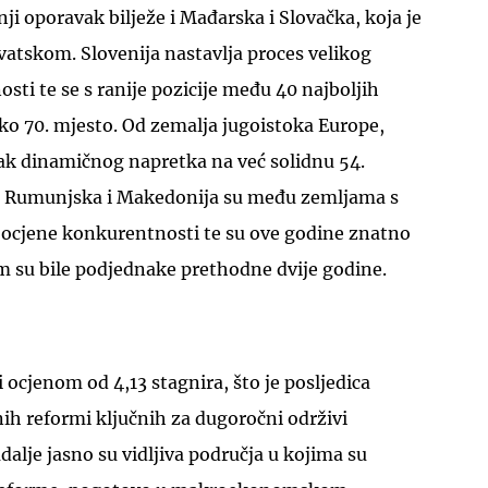
ji oporavak bilježe i Mađarska i Slovačka, koja je
rvatskom. Slovenija nastavlja proces velikog
ti te se s ranije pozicije među 40 najboljih
sko 70. mjesto. Od zemalja jugoistoka Europe,
vak dinamičnog napretka na već solidnu 54.
ini Rumunjska i Makedonija su među zemljama s
ocjene konkurentnosti te su ove godine znatno
m su bile podjednake prethodne dvije godine.
 ocjenom od 4,13 stagnira, što je posljedica
ih reformi ključnih za dugoročni održivi
dalje jasno su vidljiva područja u kojima su