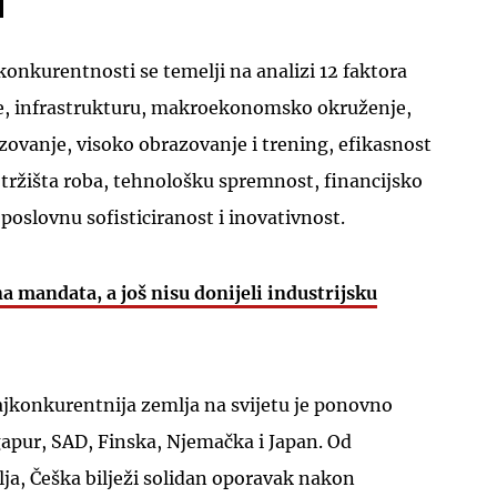
onkurentnosti se temelji na analizi 12 faktora
ije, infrastrukturu, makroekonomsko okruženje,
zovanje, visoko obrazovanje i trening, efikasnost
t tržišta roba, tehnološku spremnost, financijsko
UKLJUČITE NOTIFIKACIJE
, poslovnu sofisticiranost i inovativnost.
na mandata, a još nisu donijeli industrijsku
jkonkurentnija zemlja na svijetu je ponovno
ngapur, SAD, Finska, Njemačka i Japan. Od
ja, Češka bilježi solidan oporavak nakon