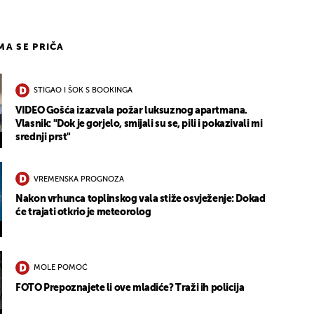
IMA SE PRIČA
STIGAO I ŠOK S BOOKINGA
VIDEO Gošća izazvala požar luksuznog apartmana.
Vlasnik: "Dok je gorjelo, smijali su se, pili i pokazivali mi
srednji prst"
VREMENSKA PROGNOZA
Nakon vrhunca toplinskog vala stiže osvježenje: Dokad
će trajati otkrio je meteorolog
MOLE POMOĆ
FOTO Prepoznajete li ove mladiće? Traži ih policija