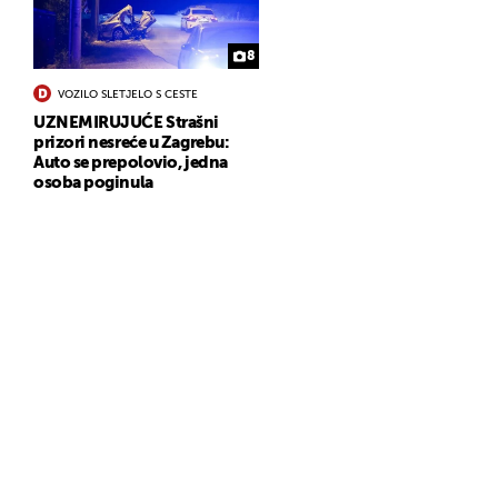
8
VOZILO SLETJELO S CESTE
UZNEMIRUJUĆE Strašni
prizori nesreće u Zagrebu:
Auto se prepolovio, jedna
osoba poginula