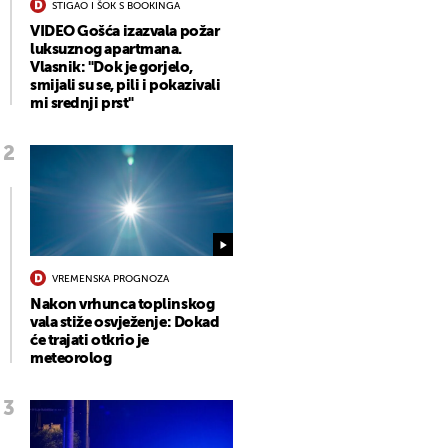
STIGAO I ŠOK S BOOKINGA
VIDEO Gošća izazvala požar
luksuznog apartmana.
Vlasnik: "Dok je gorjelo,
smijali su se, pili i pokazivali
mi srednji prst"
VREMENSKA PROGNOZA
Nakon vrhunca toplinskog
vala stiže osvježenje: Dokad
će trajati otkrio je
meteorolog