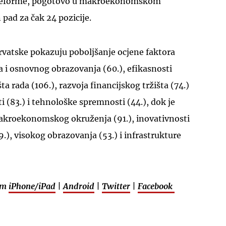
 reforme, pogotovo u makroekonomskom
 pad za čak 24 pozicije.
rvatske pokazuju poboljšanje ocjene faktora
lja i osnovnog obrazovanja (60.), efikasnosti
išta rada (106.), razvoja financijskog tržišta (74.)
i (83.) i tehnološke spremnosti (44.), dok je
akroekonomskog okruženja (91.), inovativnosti
79.), visokog obrazovanja (53.) i infrastrukture
em
iPhone/iPad
|
Android
|
Twitter
|
Facebook