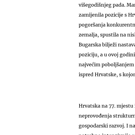
višegodišnjeg pada. Man
zamijenila pozicije s H
pogoršanja konkurentnos
zemalja, spustila na ni
Bugarska bilježi nasta
poziciju, a u ovoj god
najvećim poboljšanjem 
ispred Hrvatske, s kojo
Hrvatska na 77. mjestu i
neprovođenja strukturn
gospodarski razvoj. I na