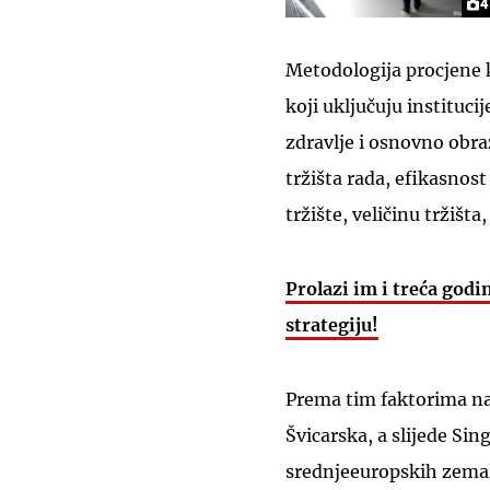
4
Metodologija procjene k
koji uključuju instituc
zdravlje i osnovno obra
tržišta rada, efikasnos
tržište, veličinu tržišta
Prolazi im i treća godi
strategiju!
Prema tim faktorima na
Švicarska, a slijede Si
srednjeeuropskih zemal