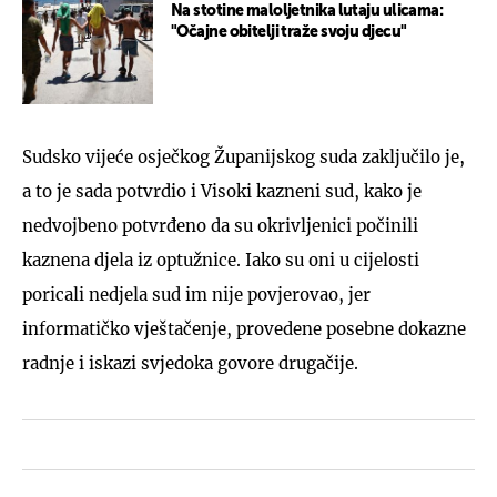
Na stotine maloljetnika lutaju ulicama:
"Očajne obitelji traže svoju djecu"
Sudsko vijeće osječkog Županijskog suda zaključilo je,
a to je sada potvrdio i Visoki kazneni sud, kako je
nedvojbeno potvrđeno da su okrivljenici počinili
kaznena djela iz optužnice. Iako su oni u cijelosti
poricali nedjela sud im nije povjerovao, jer
informatičko vještačenje, provedene posebne dokazne
radnje i iskazi svjedoka govore drugačije.