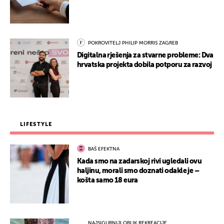
POKROVITELJ PHILIP MORRIS ZAGREB
Digitalna rješenja za stvarne probleme: Dva
hrvatska projekta dobila potporu za razvoj
LIFESTYLE
BAŠ EFEKTNA
Kada smo na zadarskoj rivi ugledali ovu
haljinu, morali smo doznati odakle je –
košta samo 18 eura
NAJSIGURNIJI OBLIK REKREACIJE