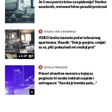
Je li ovo povrće krivo za epidemiju? Stotine
zaraženih, restorani hitno povukli proizvod
STIGAO I ŠOK S BOOKINGA
VIDEO Gošća izazvala požar luksuznog
apartmana. Vlasnik: "Dok je gorjelo, smijali
su se, pili i pokazivali mi srednji prst"
1:27
7
DETALJI TRAGEDIJE
Prizori stravične nesreće u kojoj su
poginule tri osobe šokirali susjede i
vatrogasce: "Kao da je bomba pala..."