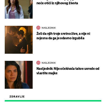
neće otići iz njihovog života
NASLJEDNIK
Želi da njih troje sretno žive, a nije ni
svjesna da ga je odavno izgubila
NASLJEDNIK
Nasljednik: Nije očekivala takve uvrede od
vlastite majke
ZDRAVLJE