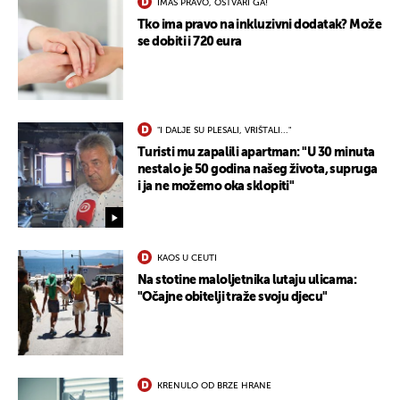
IMAŠ PRAVO, OSTVARI GA!
Tko ima pravo na inkluzivni dodatak? Može
se dobiti i 720 eura
"I DALJE SU PLESALI, VRIŠTALI..."
Turisti mu zapalili apartman: "U 30 minuta
nestalo je 50 godina našeg života, supruga
i ja ne možemo oka sklopiti"
KAOS U CEUTI
Na stotine maloljetnika lutaju ulicama:
"Očajne obitelji traže svoju djecu"
KRENULO OD BRZE HRANE