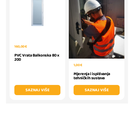
160,00 €
PVC Vrata Balkonska 80 x
200
1,00 €
Mjerenja i ispitivanja
tehničkih sustava
SAZNAJ VIŠE
SAZNAJ VIŠE