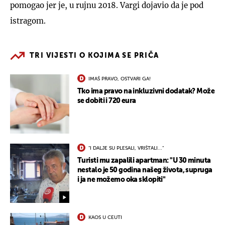
pomogao jer je, u rujnu 2018. Vargi dojavio da je pod
istragom.
TRI VIJESTI O KOJIMA SE PRIČA
IMAŠ PRAVO, OSTVARI GA!
Tko ima pravo na inkluzivni dodatak? Može
se dobiti i 720 eura
"I DALJE SU PLESALI, VRIŠTALI..."
Turisti mu zapalili apartman: "U 30 minuta
nestalo je 50 godina našeg života, supruga
i ja ne možemo oka sklopiti"
KAOS U CEUTI