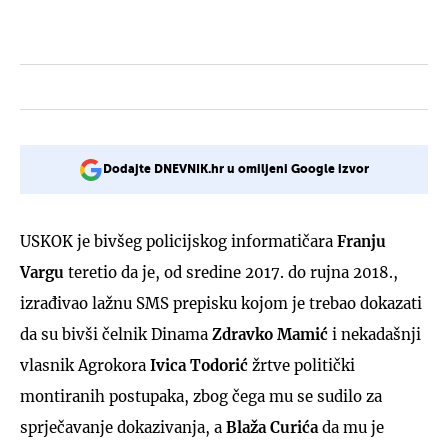
Dodajte DNEVNIK.hr u omiljeni Google izvor
USKOK je bivšeg policijskog informatičara
Franju
Vargu
teretio da je, od sredine 2017. do rujna 2018.,
izrađivao lažnu SMS prepisku kojom je trebao dokazati
da su bivši čelnik Dinama
Zdravko Mamić
i nekadašnji
vlasnik Agrokora
Ivica Todorić
žrtve politički
montiranih postupaka, zbog čega mu se sudilo za
sprječavanje dokazivanja, a
Blaža Curića
da mu je