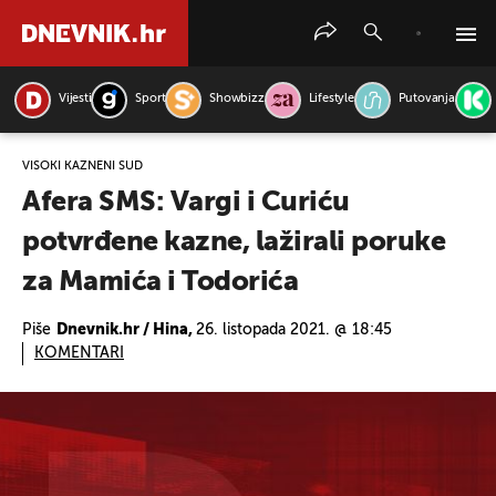
Vijesti
Sport
Showbizz
Lifestyle
Putovanja
PRETRAŽITE VIJESTI
VISOKI KAZNENI SUD
Afera SMS: Vargi i Curiću
potvrđene kazne, lažirali poruke
za Mamića i Todorića
Piše
Dnevnik.hr / Hina,
26. listopada 2021. @ 18:45
KOMENTARI