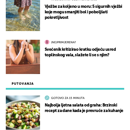
Vježbe za koljeno u moru: 5 sigurnih vježbi
koje mogu smanjiti bol i poboljšati
pokretljivost
(NE)PRIMJERENA?
Svećenik kritizirao kratku odjeću usred
toplinskog vala, slažete li se s njim?
PUTOVANJA
GOTOVO ZA 15 MINUTA
Najbolja ljetna salata od graha: Brzinski
recept za dane kada je prevruće za kuhanje