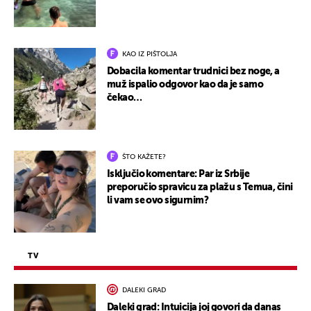
KAO IZ PIŠTOLJA
Dobacila komentar trudnici bez noge, a
muž ispalio odgovor kao da je samo
čekao…
ŠTO KAŽETE?
Isključio komentare: Par iz Srbije
preporučio spravicu za plažu s Temua, čini
li vam se ovo sigurnim?
TV
DALEKI GRAD
Daleki grad: Intuicija joj govori da danas