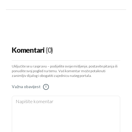
Komentari
(0)
Uključite se u raspravu – podijelite svoje mišljenje, postavite pitanja ili
ponudite svoj pogled na temu. Vaš komentar može potaknuti
zanimljiv dijalog i obogatiti zajednicu našeg portala.
Važna obavijest
!