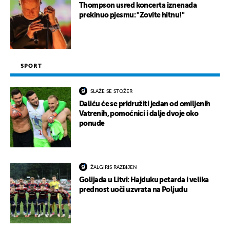
Thompson usred koncerta iznenada
prekinuo pjesmu: "Zovite hitnu!"
SPORT
SLAŽE SE STOŽER
Daliću će se pridružiti jedan od omiljenih
Vatrenih, pomoćnici i dalje dvoje oko
ponude
ŽALGIRIS RAZBIJEN
Golijada u Litvi: Hajduku petarda i velika
prednost uoči uzvrata na Poljudu