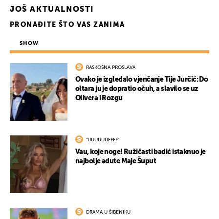
JOŠ AKTUALNOSTI
PRONAĐITE ŠTO VAS ZANIMA
SHOW
RASKOŠNA PROSLAVA
Ovako je izgledalo vjenčanje Tije Jurčić: Do
oltara ju je dopratio očuh, a slavilo se uz
Olivera i Rozgu
"UUUUUUFFFF"
Vau, koje noge! Ružičasti badić istaknuo je
najbolje adute Maje Šuput
DRAMA U ŠIBENIKU