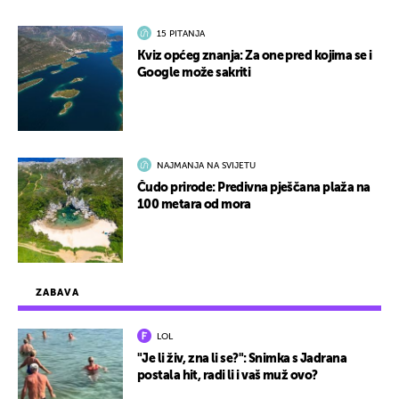
15 PITANJA
Kviz općeg znanja: Za one pred kojima se i
Google može sakriti
NAJMANJA NA SVIJETU
Čudo prirode: Predivna pješčana plaža na
100 metara od mora
ZABAVA
LOL
"Je li živ, zna li se?": Snimka s Jadrana
postala hit, radi li i vaš muž ovo?