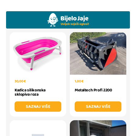
30,00 €
1,00 €
Kadica silikonska
Metaltech Profi 2200
sklopiva roza
SAZNAJ VIŠE
SAZNAJ VIŠE