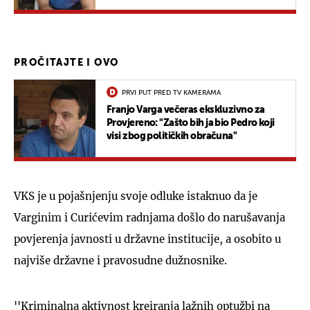
''Mamić mi je za to dao 700 tisuća kuna''
PROČITAJTE I OVO
PRVI PUT PRED TV KAMERAMA
Franjo Varga večeras ekskluzivno za
Provjereno: "Zašto bih ja bio Pedro koji
visi zbog političkih obračuna"
VKS je u pojašnjenju svoje odluke istaknuo da je
Varginim i Curićevim radnjama došlo do narušavanja
povjerenja javnosti u državne institucije, a osobito u
najviše državne i pravosudne dužnosnike.
''Kriminalna aktivnost kreiranja lažnih optužbi na