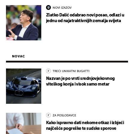
NOVI IZAZOV
Zlatko Dalić odabrao novi posao, odlazi u
jednu od najatraktivnijih zemalja svijeta
NOVAC
TREĆI UNIKATNI BUGATTI
Nazvan je po vrsti srednjovjekovnog
viteškog konja i visok samo metar
ZA POSLODAVCE
Kako ispravno dati nekome otkaz i izbjeći
najčešće pogreške te sudske sporove