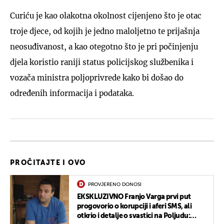
Curiću je kao olakotna okolnost cijenjeno što je otac
troje djece, od kojih je jedno maloljetno te prijašnja
neosuđivanost, a kao otegotno što je pri počinjenju
djela koristio raniji status policijskog službenika i
vozača ministra poljoprivrede kako bi došao do
određenih informacija i podataka.
PROČITAJTE I OVO
PROVJERENO DONOSI
EKSKLUZIVNO Franjo Varga prvi put
progovorio o korupciji i aferi SMS, ali
otkrio i detalje o svastici na Poljudu: