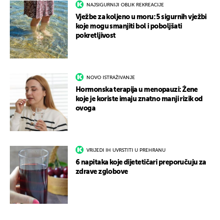
NAJSIGURNIJI OBLIK REKREACIJE
Vježbe za koljeno u moru: 5 sigurnih vježbi
koje mogu smanjiti bol i poboljšati
pokretljivost
NOVO ISTRAŽIVANJE
Hormonska terapija u menopauzi: Žene
koje je koriste imaju znatno manji rizik od
ovoga
VRIJEDI IH UVRSTITI U PREHRANU
6 napitaka koje dijetetičari preporučuju za
zdrave zglobove