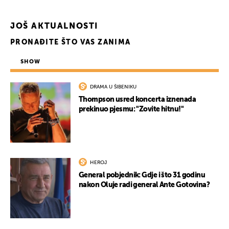
JOŠ AKTUALNOSTI
PRONAĐITE ŠTO VAS ZANIMA
SHOW
DRAMA U ŠIBENIKU
Thompson usred koncerta iznenada
prekinuo pjesmu: "Zovite hitnu!"
HEROJ
General pobjednik: Gdje i što 31 godinu
nakon Oluje radi general Ante Gotovina?