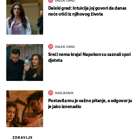
DALEKI GRAD
Daleki grad: Intuicija joj govori da danas
neće otići iz njihovog života
DALEKI GRAD
Sreći nema kraja! Napokon su saznali spol
djeteta
NASLJEDNIK
Postavila mu je važno pitanje, a odgovor ju
je jako iznenadio
ZDRAVLJE