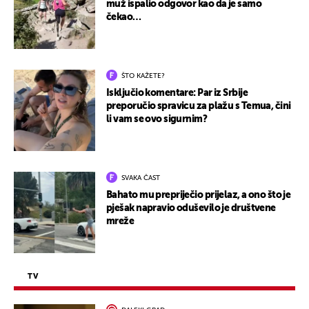
muž ispalio odgovor kao da je samo
čekao…
ŠTO KAŽETE?
Isključio komentare: Par iz Srbije
preporučio spravicu za plažu s Temua, čini
li vam se ovo sigurnim?
SVAKA ČAST
Bahato mu prepriječio prijelaz, a ono što je
pješak napravio oduševilo je društvene
mreže
TV