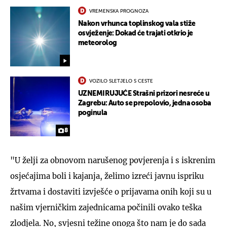
VREMENSKA PROGNOZA
Nakon vrhunca toplinskog vala stiže
osvježenje: Dokad će trajati otkrio je
meteorolog
VOZILO SLETJELO S CESTE
UZNEMIRUJUĆE Strašni prizori nesreće u
Zagrebu: Auto se prepolovio, jedna osoba
poginula
8
"U želji za obnovom narušenog povjerenja i s iskrenim
osjećajima boli i kajanja, želimo izreći javnu ispriku
žrtvama i dostaviti izvješće o prijavama onih koji su u
našim vjerničkim zajednicama počinili ovako teška
zlodjela. No, svjesni težine onoga što nam je do sada