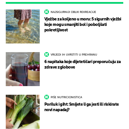
NAJSIGURNIJI OBLIK REKREACIJE
Vježbe za koljeno u moru: 5 sigurnih vježbi
koje mogu smanjiti bol i poboljšati
pokretljivost
VRIJEDI IH UVRSTITI U PREHRANU
6 napitaka koje dijetetičari preporučuju za
zdrave zglobove
PIŠE NUTRICIONISTICA
Poriluk i giht: Smijete li ga jesti ili riskirate
novi napadaj?