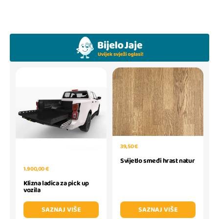
39,50 €
Svijetlo smeđi hrast natur
1.900,00 €
Klizna ladica za pick up
vozila
SAZNAJ VIŠE
SAZNAJ VIŠE