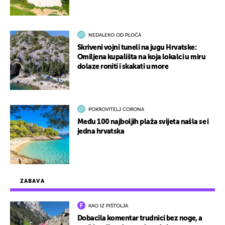
NEDALEKO OD PLOČA
Skriveni vojni tuneli na jugu Hrvatske:
Omiljena kupališta na koja lokalci u miru
dolaze roniti i skakati u more
POKROVITELJ CORONA
Među 100 najboljih plaža svijeta našla se i
jedna hrvatska
ZABAVA
KAO IZ PIŠTOLJA
Dobacila komentar trudnici bez noge, a