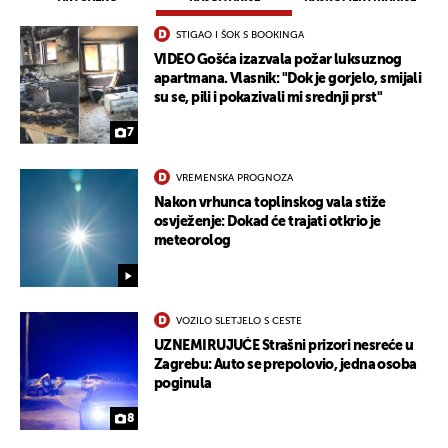
STIGAO I ŠOK S BOOKINGA
VIDEO Gošća izazvala požar luksuznog
apartmana. Vlasnik: "Dok je gorjelo, smijali
su se, pili i pokazivali mi srednji prst"
7
VREMENSKA PROGNOZA
Nakon vrhunca toplinskog vala stiže
osvježenje: Dokad će trajati otkrio je
meteorolog
VOZILO SLETJELO S CESTE
UZNEMIRUJUĆE Strašni prizori nesreće u
Zagrebu: Auto se prepolovio, jedna osoba
poginula
8