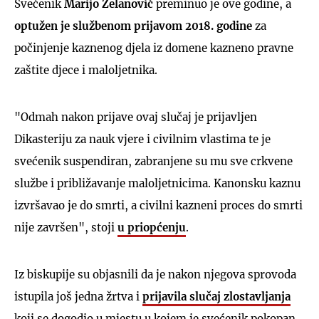
Svećenik
Marijo Zelanović
preminuo je ove godine, a
optužen je službenom prijavom 2018. godine
za
počinjenje kaznenog djela iz domene kazneno pravne
zaštite djece i maloljetnika.
"Odmah nakon prijave ovaj slučaj je prijavljen
Dikasteriju za nauk vjere i civilnim vlastima te je
svećenik suspendiran, zabranjene su mu sve crkvene
službe i približavanje maloljetnicima. Kanonsku kaznu
izvršavao je do smrti, a civilni kazneni proces do smrti
nije završen", stoji
u priopćenju
.
Iz biskupije su objasnili da je nakon njegova sprovoda
istupila još jedna žrtva i
prijavila slučaj zlostavljanja
koji se dogodio u mjestu u kojem je svećenik pokopan.