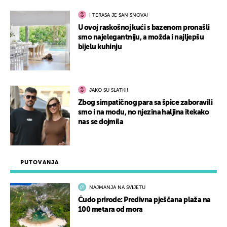
I TERASA JE SAN SNOVA!
U ovoj raskošnoj kući s bazenom pronašli
smo najelegantniju, a možda i najljepšu
bijelu kuhinju
JAKO SU SLATKI!
Zbog simpatičnog para sa špice zaboravili
smo i na modu, no njezina haljina itekako
nas se dojmila
PUTOVANJA
NAJMANJA NA SVIJETU
Čudo prirode: Predivna pješčana plaža na
100 metara od mora