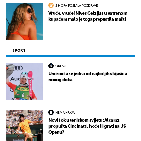
S MORA POSLALA POZDRAVE
Vruće, vruće! Nives Celzijus u vatrenom
kupaćem malo je toga prepustila mašti
SPORT
ODLAZI
Umirovila se jedna od najboljih skijašica
novog doba
NEMA KRAJA
Novi šok u teniskom svijetu: Alcaraz
propušta Cincinatti, hoće li igrati na US
Openu?