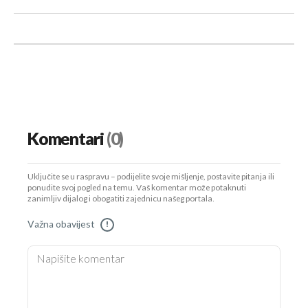
Komentari
(0)
Uključite se u raspravu – podijelite svoje mišljenje, postavite pitanja ili
ponudite svoj pogled na temu. Vaš komentar može potaknuti
zanimljiv dijalog i obogatiti zajednicu našeg portala.
Važna obavijest
!