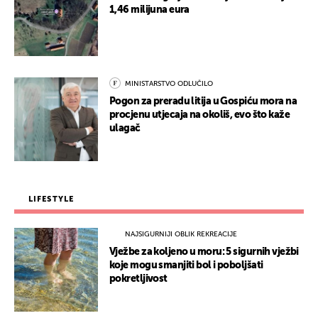
1,46 milijuna eura
MINISTARSTVO ODLUČILO
Pogon za preradu litija u Gospiću mora na
procjenu utjecaja na okoliš, evo što kaže
ulagač
LIFESTYLE
NAJSIGURNIJI OBLIK REKREACIJE
Vježbe za koljeno u moru: 5 sigurnih vježbi
koje mogu smanjiti bol i poboljšati
pokretljivost