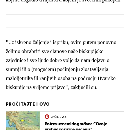
"Uz iskreno žaljenje i ispriku, ovim putem ponovno
želimo ohrabriti sve članove naše biskupijske
zajednice i sve ljude dobre volje da nam dojavu o
sumnji ili o (mogućem) počinjenju zlostavljanja
maloljetnika ili ranjivih osoba na području Hvarske
biskupije na vrijeme prijave", zaključili su.
PROČITAJTE I OVO
JAČINE 2,6
Potres uznemirio građane: "Ovo je
probudilo ružna sjećanja"