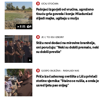
OČAJ STOČARA
UKLJUČITE NOTIFIKACIJE
Pašnjaci izgorjeli od vrućina, ugroženo
tisuću grla goveda i konja: Mladunčad
slijedi majke, ugibaju u mulju
2:21
6
JE L' TO IDU IZBORI?
Stižu novi dodaci na mirovine branitelja,
oni poručuju: "Neki su dobili premalo, neki
su dobili previše"
GOSPO SNJEŽNA - RASHLADI NAS
Priča iza čudesnog svetišta u Liču privlači
stotine vjernika: "Stalno se rušila, a onda je
usred ljeta pao snijeg"