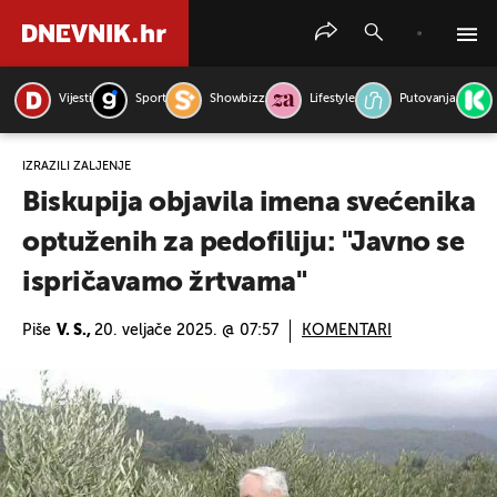
Vijesti
Sport
Showbizz
Lifestyle
Putovanja
PRETRAŽITE VIJESTI
IZRAZILI ŽALJENJE
Biskupija objavila imena svećenika
optuženih za pedofiliju: "Javno se
ispričavamo žrtvama"
Piše
V. S.,
20. veljače 2025. @ 07:57
KOMENTARI