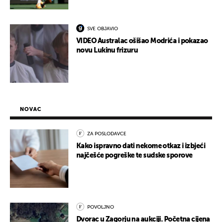
SVE OBJAVIO
VIDEO Australac ošišao Modrića i pokazao
novu Lukinu frizuru
NOVAC
ZA POSLODAVCE
Kako ispravno dati nekome otkaz i izbjeći
najčešće pogreške te sudske sporove
POVOLJNO
Dvorac u Zagorju na aukciji. Početna cijena