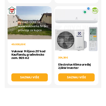
49.000,00 €
Vukovar Priljevo 217 kod
Kauflanda, građevinsko
zem. 969 m2
354,38 €
Electrolux Klima uređaj
2,5kW Inverter
SAZNAJ VIŠE
SAZNAJ VIŠE