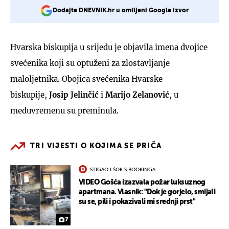
Dodajte DNEVNIK.hr u omiljeni Google izvor
Hvarska biskupija u srijedu je objavila imena dvojice
svećenika koji su optuženi za zlostavljanje
maloljetnika. Obojica svećenika Hvarske
biskupije,
Josip Jelinčić
i
Marijo Zelanović
, u
međuvremenu su preminula.
TRI VIJESTI O KOJIMA SE PRIČA
STIGAO I ŠOK S BOOKINGA
VIDEO Gošća izazvala požar luksuznog
apartmana. Vlasnik: "Dok je gorjelo, smijali
su se, pili i pokazivali mi srednji prst"
7