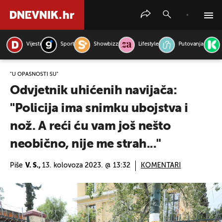
Vijesti
Sport
Showbizz
Lifestyle
Putovanja
PRETRAŽITE VIJESTI
"U OPASNOSTI SU"
Odvjetnik uhićenih navijača:
"Policija ima snimku ubojstva i
nož. A reći ću vam još nešto
neobično, nije me strah..."
Piše
V. S.,
13. kolovoza 2023. @ 13:32
KOMENTARI