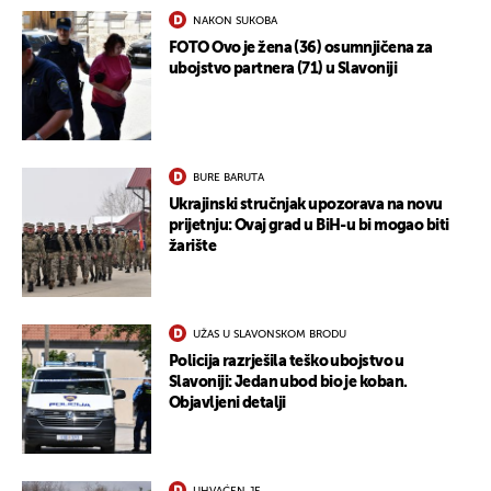
NAKON SUKOBA
FOTO Ovo je žena (36) osumnjičena za
ubojstvo partnera (71) u Slavoniji
BURE BARUTA
Ukrajinski stručnjak upozorava na novu
prijetnju: Ovaj grad u BiH-u bi mogao biti
žarište
UŽAS U SLAVONSKOM BRODU
Policija razrješila teško ubojstvo u
Slavoniji: Jedan ubod bio je koban.
Objavljeni detalji