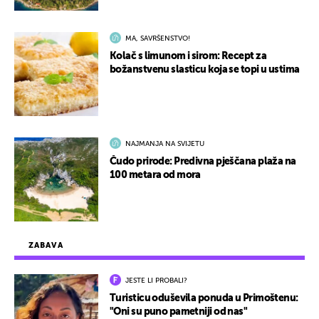
MA, SAVRŠENSTVO!
Kolač s limunom i sirom: Recept za
božanstvenu slasticu koja se topi u ustima
NAJMANJA NA SVIJETU
Čudo prirode: Predivna pješčana plaža na
100 metara od mora
ZABAVA
JESTE LI PROBALI?
Turisticu oduševila ponuda u Primoštenu:
"Oni su puno pametniji od nas"