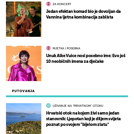
ZA KONCERT
Jedan efektan komad bio je dovoljan da
Vannina ljetna kombinacija zablista
RIJETKA I POSEBNA
Unuk Alke Vuice nosi posebno ime: Evo još
10 neobičnih imena za dječake
PUTOVANJA
UŽIVANJE NA "PRIVATNOM" OTOKU
Hrvatski otok na kojem živi samo jedan
stanovnik: Ljepotan koji je diljem svijeta
poznat po svojem "bijelom zlatu"