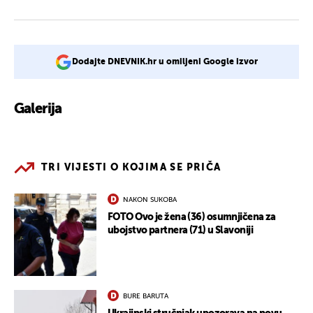
Dodajte DNEVNIK.hr u omiljeni Google izvor
Galerija
TRI VIJESTI O KOJIMA SE PRIČA
NAKON SUKOBA
FOTO Ovo je žena (36) osumnjičena za
ubojstvo partnera (71) u Slavoniji
BURE BARUTA