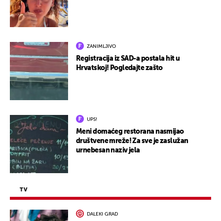
ZANIMLJIVO
Registracija iz SAD-a postala hit u
Hrvatskoj! Pogledajte zašto
UPS!
Meni domaćeg restorana nasmijao
društvene mreže! Za sve je zaslužan
urnebesan naziv jela
TV
DALEKI GRAD