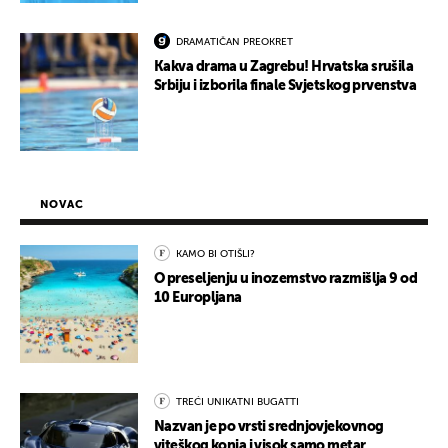
DRAMATIČAN PREOKRET
Kakva drama u Zagrebu! Hrvatska srušila
Srbiju i izborila finale Svjetskog prvenstva
NOVAC
KAMO BI OTIŠLI?
O preseljenju u inozemstvo razmišlja 9 od
10 Europljana
TREĆI UNIKATNI BUGATTI
Nazvan je po vrsti srednjovjekovnog
viteškog konja i visok samo metar