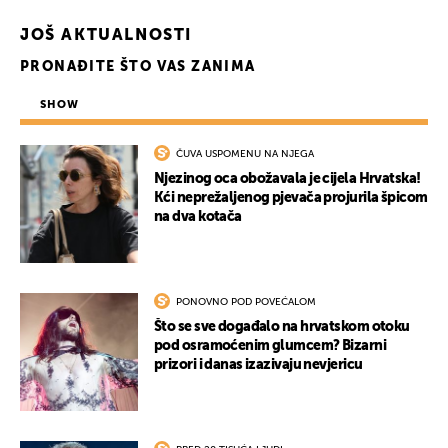
JOŠ AKTUALNOSTI
PRONAĐITE ŠTO VAS ZANIMA
SHOW
ČUVA USPOMENU NA NJEGA
Njezinog oca obožavala je cijela Hrvatska!
Kći neprežaljenog pjevača projurila špicom
na dva kotača
PONOVNO POD POVEĆALOM
Što se sve događalo na hrvatskom otoku
pod osramoćenim glumcem? Bizarni
prizori i danas izazivaju nevjericu