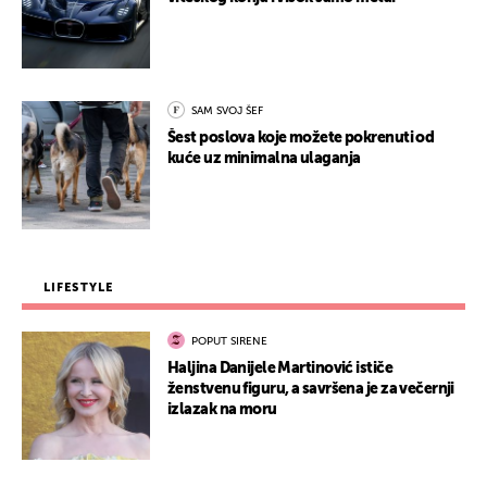
SAM SVOJ ŠEF
Šest poslova koje možete pokrenuti od
kuće uz minimalna ulaganja
LIFESTYLE
POPUT SIRENE
Haljina Danijele Martinović ističe
ženstvenu figuru, a savršena je za večernji
izlazak na moru