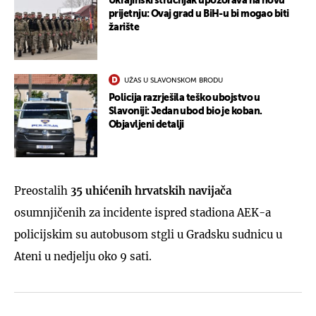
Ukrajinski stručnjak upozorava na novu
prijetnju: Ovaj grad u BiH-u bi mogao biti
žarište
UŽAS U SLAVONSKOM BRODU
Policija razrješila teško ubojstvo u
Slavoniji: Jedan ubod bio je koban.
Objavljeni detalji
Preostalih
35 uhićenih hrvatskih navijača
osumnjičenih za incidente ispred stadiona AEK-a
policijskim su autobusom stgli u Gradsku sudnicu u
Ateni u nedjelju oko 9 sati.