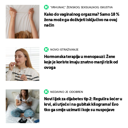
"VRHUNAC" ŽENSKOG SEKSUALNOG ISKUSTVA
Kako do vaginalnog orgazma? Samo 18 %
žena može ga doživjeti isključivo na ovaj
način
NOVO ISTRAŽIVANJE
Hormonska terapija u menopauzi: Žene
koje je koriste imaju znatno manji rizik od
ovoga
NEDAVNO JE ODOBREN
Novi lijek za dijabetes tip 2: Regulira šećer u
krvi, ali utječe i na gubitak kilograma! Evo
tko ga smije uzimati i koje su nuspojave