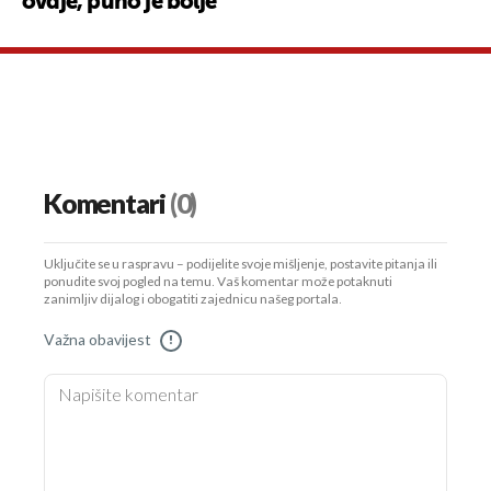
ovdje, puno je bolje''
Komentari
(0)
Uključite se u raspravu – podijelite svoje mišljenje, postavite pitanja ili
ponudite svoj pogled na temu. Vaš komentar može potaknuti
zanimljiv dijalog i obogatiti zajednicu našeg portala.
Važna obavijest
!