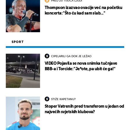
PRED 20 TISUĆA LJUDI
Thompson izazvao ovacije već na početku
koncerta: "Što ću kad sam slab..."
SPORT
CIPELARILI GA DOK JE LEŽAO
VIDEO Pojavila se nova snimka tučnjave
BBB-a i Torcide: "Je*ote, pa ubit će ga!"
STIŽE KAPETANU?
Stoper Vatrenih pred transferom u jedan od
najvećih svjetskih klubova?