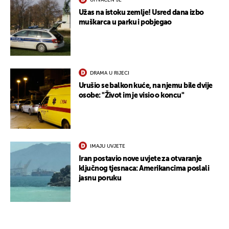
UHVAĆEN JE
Užas na istoku zemlje! Usred dana izbo
muškarca u parku i pobjegao
DRAMA U RIJECI
Urušio se balkon kuće, na njemu bile dvije
osobe: "Život im je visio o koncu"
UKLJUČITE NOTIFIKACIJE
IMAJU UVJETE
Iran postavio nove uvjete za otvaranje
ključnog tjesnaca: Amerikancima poslali
jasnu poruku