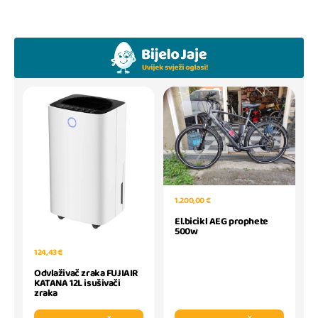
1.200,00 €
El.bicikl AEG prophete
500w
124,43 €
Odvlaživač zraka FUJIAIR
KATANA 12L isušivači
zraka