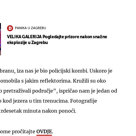
PANIKA U ZAGREBU
VELIKA GALERIJA Pogledajte prizore nakon snažne
eksplozije u Zagrebu
UKLJUČITE NOTIFIKACIJE
ranu, iza nas je bio policijski kombi. Uskoro je
utomobila s jakim reflektorima. Kružili su oko
to pretraživali područje", ispričao nam je jedan od
o kod jezera u tim trenucima. Fotografije
trdesetak minuta nakon ponoći.
tome pročitajte
OVDJE
.