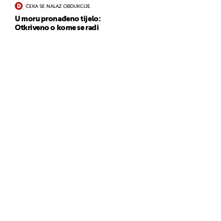
ČEKA SE NALAZ OBDUKCIJE
U moru pronađeno tijelo:
Otkriveno o kome se radi