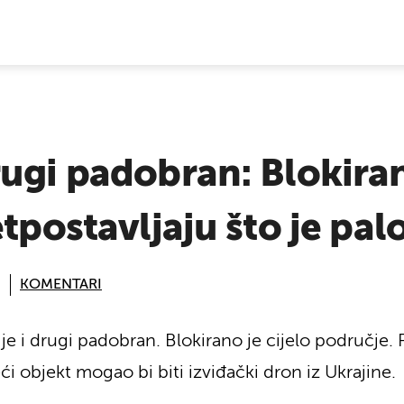
E VIJESTI
ugi padobran: Blokiran 
tpostavljaju što je pal
KOMENTARI
e i drugi padobran. Blokirano je cijelo područje.
i objekt mogao bi biti izviđački dron iz Ukrajine.