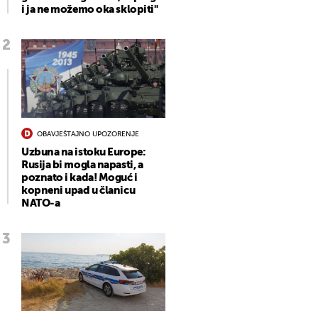
i ja ne možemo oka sklopiti"
OBAVJEŠTAJNO UPOZORENJE
Uzbuna na istoku Europe:
Rusija bi mogla napasti, a
poznato i kada! Moguć i
kopneni upad u članicu
NATO-a