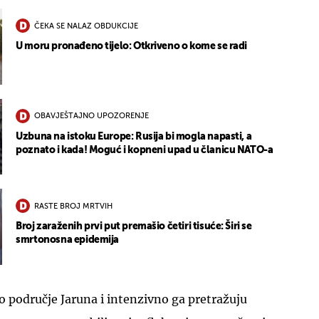
ČEKA SE NALAZ OBDUKCIJE
U moru pronađeno tijelo: Otkriveno o kome se radi
OBAVJEŠTAJNO UPOZORENJE
Uzbuna na istoku Europe: Rusija bi mogla napasti, a
poznato i kada! Moguć i kopneni upad u članicu NATO-a
RASTE BROJ MRTVIH
Broj zaraženih prvi put premašio četiri tisuće: Širi se
smrtonosna epidemija
jelo područje Jaruna i intenzivno ga pretražuju