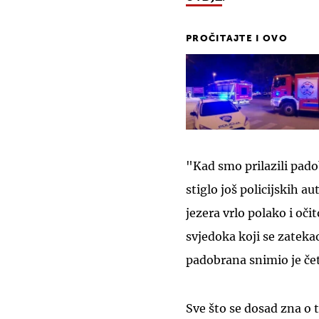
PROČITAJTE I OVO
"Kad smo prilazili padob
stiglo još policijskih a
jezera vrlo polako i oči
svjedoka koji se zateka
padobrana snimio je če
Sve što se dosad zna o 