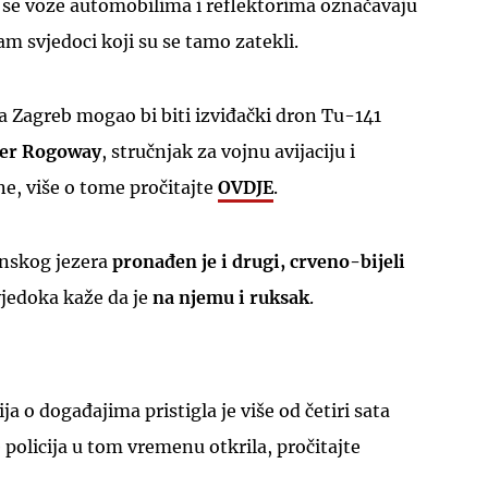
o se voze automobilima i reflektorima označavaju
am svjedoci koji su se tamo zatekli.
na Zagreb mogao bi biti izviđački dron Tu-141
ler Rogoway
, stručnjak za vojnu avijaciju i
e, više o tome pročitajte
OVDJE
.
unskog jezera
pronađen je i drugi, crveno-bijeli
vjedoka kaže da je
na njemu i ruksak
.
a o događajima pristigla je više od četiri sata
 policija u tom vremenu otkrila, pročitajte