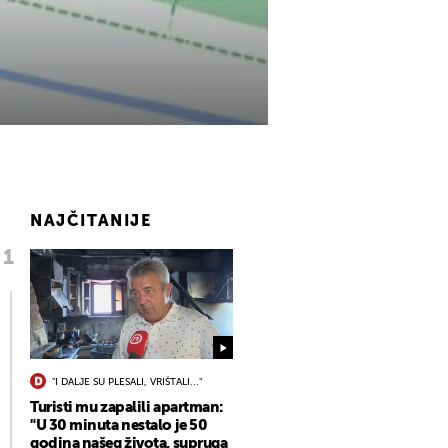
NAJČITANIJE
"I DALJE SU PLESALI, VRIŠTALI..."
Turisti mu zapalili apartman:
"U 30 minuta nestalo je 50
godina našeg života, supruga