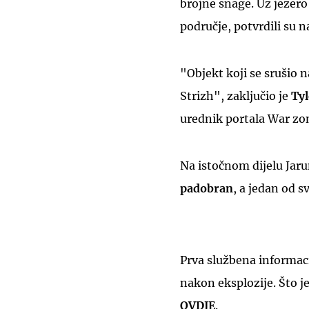
brojne snage. Uz jezer
područje, potvrdili su n
"Objekt koji se srušio 
Strizh", zaključio je
Ty
urednik portala War zon
Na istočnom dijelu Jar
padobran
, a jedan od s
Prva službena informacij
nakon eksplozije. Što je
OVDJE
.