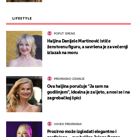
LIFESTYLE
POPUT SIRENE
Haljina Danijele Martinović ističe
ženstvenu figuru, a savršena je za večernji
izlazak na moru
PREKRASNO IZDANJE
Ova haljina poručuje “Ja sam na
godišnjem”, idealna je za ljeto, a nosi se i na
zagrebačkoj špici
UVIJEK PREKRASNA
Prozirno može izgledati elegantno i