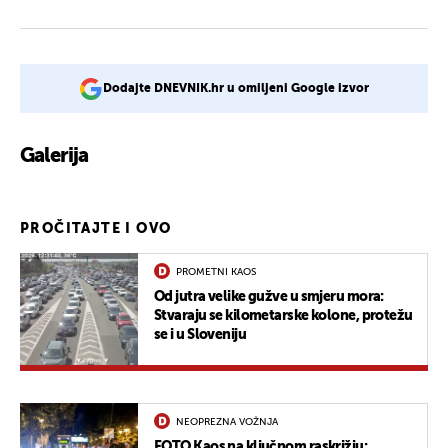
Dodajte DNEVNIK.hr u omiljeni Google izvor
Galerija
PROČITAJTE I OVO
PROMETNI KAOS
Od jutra velike gužve u smjeru mora:
Stvaraju se kilometarske kolone, protežu
se i u Sloveniju
NEOPREZNA VOŽNJA
FOTO Kaos na ključnom raskrižju: