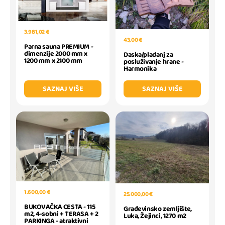
3.981,02 €
43,00 €
Parna sauna PREMIUM -
dimenzije 2000 mm x
Daska/pladanj za
1200 mm x 2100 mm
posluživanje hrane -
Harmonika
SAZNAJ VIŠE
SAZNAJ VIŠE
1.600,00 €
25.000,00 €
BUKOVAČKA CESTA - 115
Građevinsko zemljište,
m2, 4-sobni + TERASA + 2
Luka, Žejinci, 1270 m2
PARKINGA - atraktivni