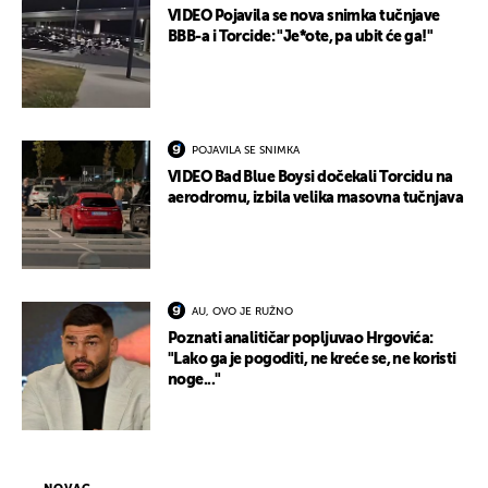
VIDEO Pojavila se nova snimka tučnjave
BBB-a i Torcide: "Je*ote, pa ubit će ga!"
POJAVILA SE SNIMKA
VIDEO Bad Blue Boysi dočekali Torcidu na
aerodromu, izbila velika masovna tučnjava
AU, OVO JE RUŽNO
Poznati analitičar popljuvao Hrgovića:
"Lako ga je pogoditi, ne kreće se, ne koristi
noge..."