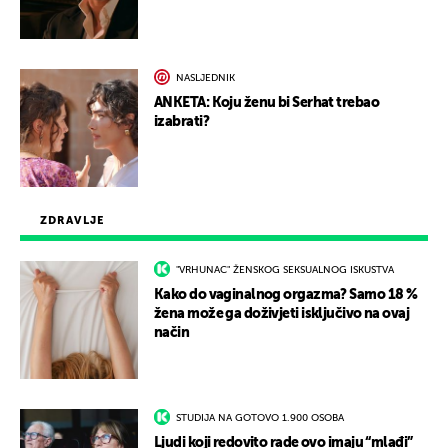
NASLJEDNIK
ANKETA: Koju ženu bi Serhat trebao
izabrati?
ZDRAVLJE
"VRHUNAC" ŽENSKOG SEKSUALNOG ISKUSTVA
Kako do vaginalnog orgazma? Samo 18 %
žena može ga doživjeti isključivo na ovaj
način
STUDIJA NA GOTOVO 1.900 OSOBA
Ljudi koji redovito rade ovo imaju “mlađi”