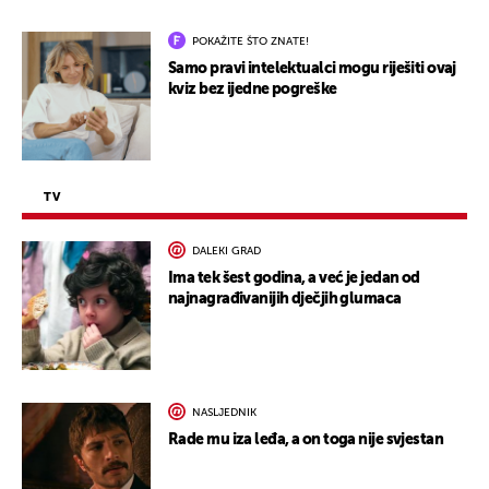
POKAŽITE ŠTO ZNATE!
Samo pravi intelektualci mogu riješiti ovaj
kviz bez ijedne pogreške
TV
DALEKI GRAD
Ima tek šest godina, a već je jedan od
najnagrađivanijih dječjih glumaca
NASLJEDNIK
Rade mu iza leđa, a on toga nije svjestan