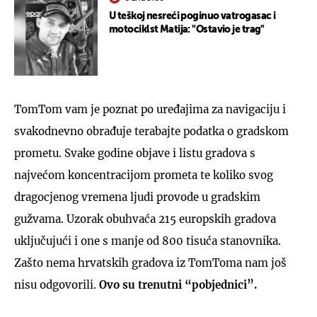
U teškoj nesreći poginuo vatrogasac i
motociklst Matija: "Ostavio je trag"
TomTom vam je poznat po uređajima za navigaciju i
svakodnevno obrađuje terabajte podatka o gradskom
prometu. Svake godine objave i listu gradova s
najvećom koncentracijom prometa te koliko svog
dragocjenog vremena ljudi provode u gradskim
gužvama. Uzorak obuhvaća 215 europskih gradova
uključujući i one s manje od 800 tisuća stanovnika.
Zašto nema hrvatskih gradova iz TomToma nam još
nisu odgovorili.
Ovo su trenutni “pobjednici”.