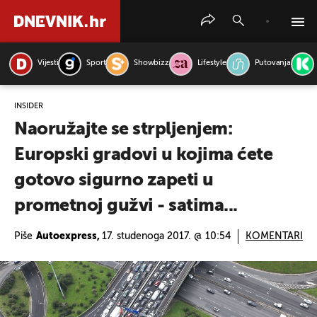
Vijesti
Sport
Showbizz
Lifestyle
Putovanja
PRETRAŽITE VIJESTI
INSIDER
Naoružajte se strpljenjem:
Europski gradovi u kojima ćete
gotovo sigurno zapeti u
prometnoj gužvi - satima...
Piše
Autoexpress,
17. studenoga 2017. @ 10:54
KOMENTARI