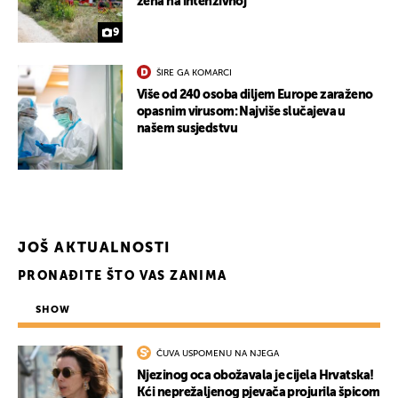
žena na intenzivnoj
9
ŠIRE GA KOMARCI
Više od 240 osoba diljem Europe zaraženo
opasnim virusom: Najviše slučajeva u
našem susjedstvu
JOŠ AKTUALNOSTI
PRONAĐITE ŠTO VAS ZANIMA
SHOW
ČUVA USPOMENU NA NJEGA
Njezinog oca obožavala je cijela Hrvatska!
Kći neprežaljenog pjevača projurila špicom