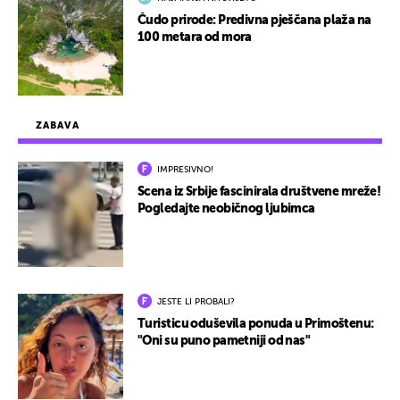
Čudo prirode: Predivna pješčana plaža na
100 metara od mora
ZABAVA
IMPRESIVNO!
Scena iz Srbije fascinirala društvene mreže!
Pogledajte neobičnog ljubimca
JESTE LI PROBALI?
Turisticu oduševila ponuda u Primoštenu:
"Oni su puno pametniji od nas"