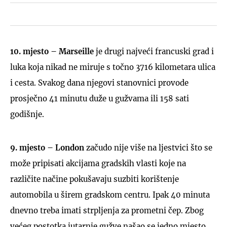
10. mjesto – Marseille
je drugi najveći francuski grad i
luka koja nikad ne miruje s točno 3716 kilometara ulica
i cesta. Svakog dana njegovi stanovnici provode
prosječno 41 minutu duže u gužvama ili 158 sati
godišnje.
9. mjesto – London
začudo nije više na ljestvici što se
može pripisati akcijama gradskih vlasti koje na
različite načine pokušavaju suzbiti korištenje
automobila u širem gradskom centru. Ipak 40 minuta
dnevno treba imati strpljenja za prometni čep. Zbog
većeg postotka jutarnje gužve našao se jedno mjesto