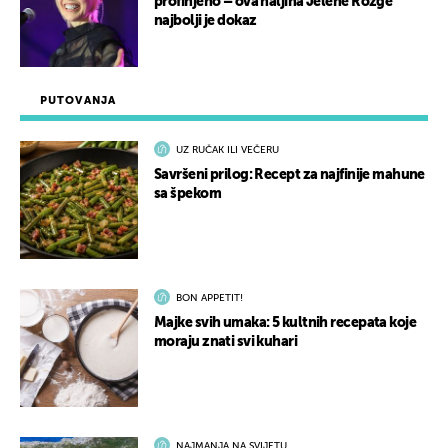
profinjeno – ova haljina Jelene Rozge
najbolji je dokaz
PUTOVANJA
UZ RUČAK ILI VEČERU
Savršeni prilog: Recept za najfinije mahune
sa špekom
BON APPETIT!
Majke svih umaka: 5 kultnih recepata koje
moraju znati svi kuhari
NAJMANJA NA SVIJETU