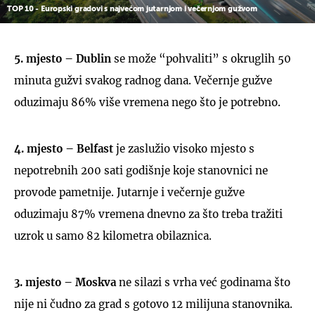
TOP 10 - Europski gradovi s najvećom jutarnjom i večernjom gužvom
5. mjesto – Dublin
se može “pohvaliti” s okruglih 50
minuta gužvi svakog radnog dana. Večernje gužve
oduzimaju 86% više vremena nego što je potrebno.
4. mjesto – Belfast
je zaslužio visoko mjesto s
nepotrebnih 200 sati godišnje koje stanovnici ne
provode pametnije. Jutarnje i večernje gužve
oduzimaju 87% vremena dnevno za što treba tražiti
uzrok u samo 82 kilometra obilaznica.
3. mjesto – Moskva
ne silazi s vrha već godinama što
nije ni čudno za grad s gotovo 12 milijuna stanovnika.