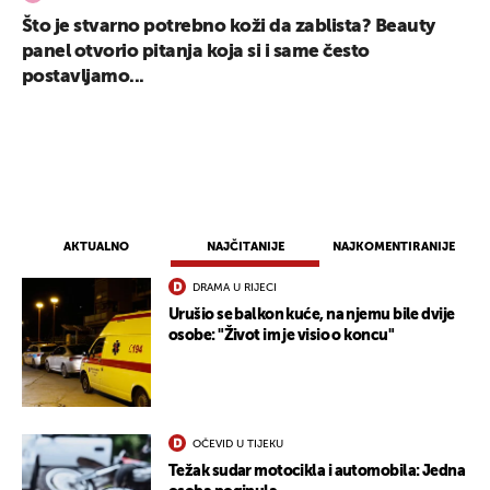
Što je stvarno potrebno koži da zablista? Beauty
panel otvorio pitanja koja si i same često
postavljamo...
UKLJUČITE NOTIFIKACIJE
AKTUALNO
NAJČITANIJE
NAJKOMENTIRANIJE
DRAMA U RIJECI
Urušio se balkon kuće, na njemu bile dvije
osobe: "Život im je visio o koncu"
OČEVID U TIJEKU
Težak sudar motocikla i automobila: Jedna