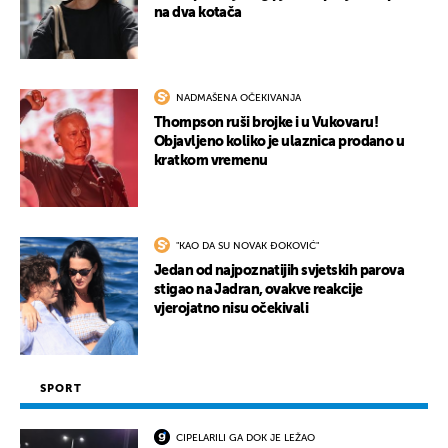
na dva kotača
NADMAŠENA OČEKIVANJA
Thompson ruši brojke i u Vukovaru!
Objavljeno koliko je ulaznica prodano u
kratkom vremenu
"KAO DA SU NOVAK ĐOKOVIĆ"
Jedan od najpoznatijih svjetskih parova
stigao na Jadran, ovakve reakcije
vjerojatno nisu očekivali
SPORT
CIPELARILI GA DOK JE LEŽAO