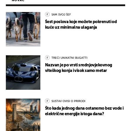
NOVAC
SAM SVOJ ŠEF
Šest poslova koje možete pokrenuti od
kuće uz minimalna ulaganja
TREĆI UNIKATNI BUGATTI
Nazvan je po vrsti srednjovjekovnog
viteškog konja i visok samo metar
SUSTAV OVISI O PRIRODI
Što kada jednog dana ostanemo bez vode i
električne energije istoga dana?