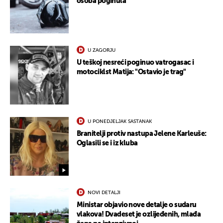
osoba poginula
U ZAGORJU
U teškoj nesreći poginuo vatrogasac i
motociklst Matija: "Ostavio je trag"
U PONEDJELJAK SASTANAK
Branitelji protiv nastupa Jelene Karleuše:
Oglasili se i iz kluba
NOVI DETALJI
Ministar objavio nove detalje o sudaru
vlakova! Dvadeset je ozlijeđenih, mlađa