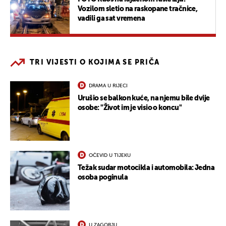
Vozilom sletio na raskopane tračnice,
vadili ga sat vremena
TRI VIJESTI O KOJIMA SE PRIČA
DRAMA U RIJECI
Urušio se balkon kuće, na njemu bile dvije
osobe: "Život im je visio o koncu"
OČEVID U TIJEKU
Težak sudar motocikla i automobila: Jedna
osoba poginula
U ZAGORJU