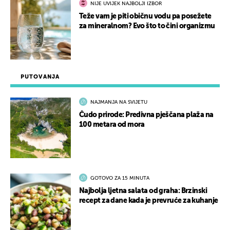
NIJE UVIJEK NAJBOLJI IZBOR
Teže vam je piti običnu vodu pa posežete
za mineralnom? Evo što to čini organizmu
PUTOVANJA
NAJMANJA NA SVIJETU
Čudo prirode: Predivna pješčana plaža na
100 metara od mora
GOTOVO ZA 15 MINUTA
Najbolja ljetna salata od graha: Brzinski
recept za dane kada je prevruće za kuhanje