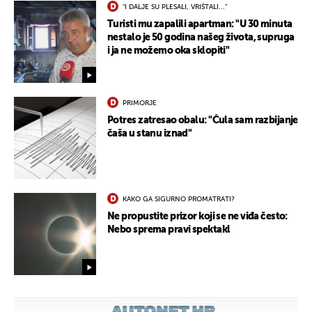
"I DALJE SU PLESALI, VRIŠTALI..."
Turisti mu zapalili apartman: "U 30 minuta
nestalo je 50 godina našeg života, supruga
i ja ne možemo oka sklopiti"
PRIMORJE
Potres zatresao obalu: "Čula sam razbijanje
čaša u stanu iznad"
KAKO GA SIGURNO PROMATRATI?
Ne propustite prizor koji se ne viđa često:
Nebo sprema pravi spektakl