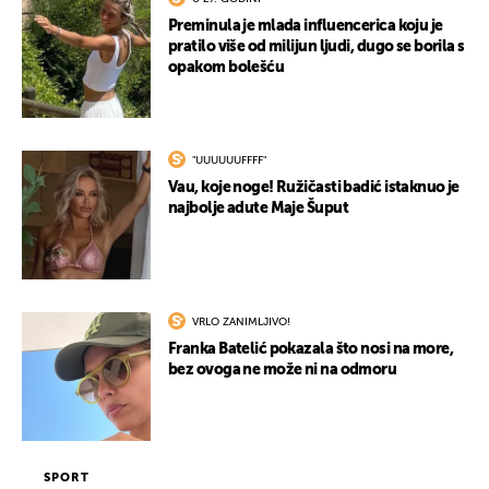
Preminula je mlada influencerica koju je
pratilo više od milijun ljudi, dugo se borila s
opakom bolešću
"UUUUUUFFFF"
Vau, koje noge! Ružičasti badić istaknuo je
najbolje adute Maje Šuput
VRLO ZANIMLJIVO!
Franka Batelić pokazala što nosi na more,
bez ovoga ne može ni na odmoru
SPORT