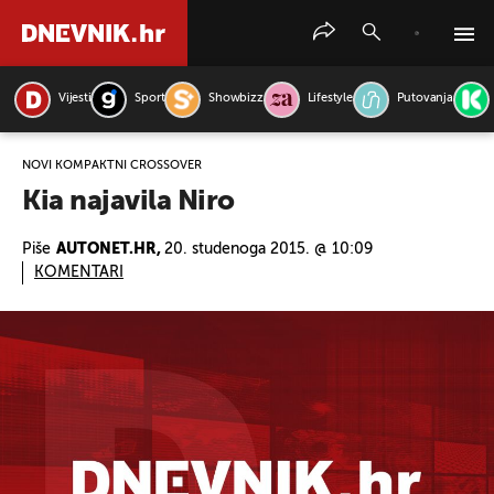
Vijesti
Sport
Showbizz
Lifestyle
Putovanja
PRETRAŽITE VIJESTI
NOVI KOMPAKTNI CROSSOVER
Kia najavila Niro
Piše
AUTONET.HR,
20. studenoga 2015. @ 10:09
KOMENTARI