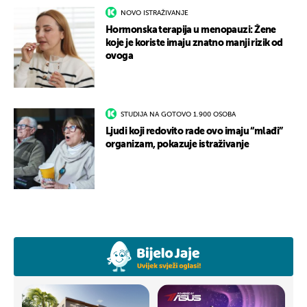
NOVO ISTRAŽIVANJE
Hormonska terapija u menopauzi: Žene
koje je koriste imaju znatno manji rizik od
ovoga
STUDIJA NA GOTOVO 1.900 OSOBA
Ljudi koji redovito rade ovo imaju “mlađi”
organizam, pokazuje istraživanje