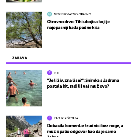
NEVJEROJATNO OPASNO
Otrovno drvo: Tihi ubojica koji je
najopasniji kada padne kiša
ZABAVA
LOL
"Je li živ, zna li se?": Snimka s Jadrana
postala hit, radi li i vaš muž ovo?
KAO IZ PIŠTOLJA
Dobacila komentar trudnici bez noge, a
muž ispalio odgovor kao da je samo