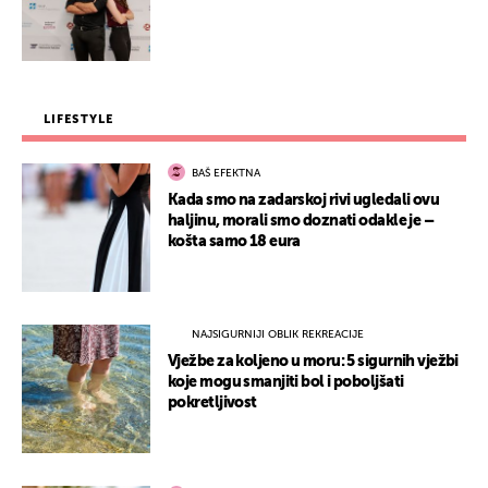
LIFESTYLE
BAŠ EFEKTNA
Kada smo na zadarskoj rivi ugledali ovu
haljinu, morali smo doznati odakle je –
košta samo 18 eura
NAJSIGURNIJI OBLIK REKREACIJE
Vježbe za koljeno u moru: 5 sigurnih vježbi
koje mogu smanjiti bol i poboljšati
pokretljivost