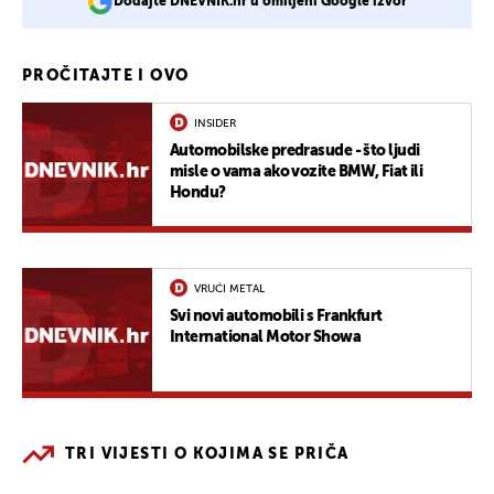
Dodajte DNEVNIK.hr u omiljeni Google izvor
PROČITAJTE I OVO
INSIDER
Automobilske predrasude - što ljudi
misle o vama ako vozite BMW, Fiat ili
Hondu?
VRUĆI METAL
Svi novi automobili s Frankfurt
International Motor Showa
TRI VIJESTI O KOJIMA SE PRIČA