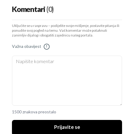
Komentari
(0)
Uključite se u raspravu – podijelite svoje mišljenje, postavite pitanja ili
ponudite svoj pogled na temu. Vaš komentar može potaknuti
zanimljiv dijalog i obogatiti zajednicu našeg portala.
Važna obavijest
!
1500 znakova preostalo
Prijavite se