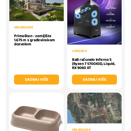
565.000,00 €
Primošten - zemljište
1.675 m s građevinskom
dozvolom
1.399,00 €
BaB računalo Inferno S
(Ryzen 7 5700X3D, Liquid,
RX 9060 XT
SAZNAJ VIŠE
SAZNAJ VIŠE
185.000,00 €