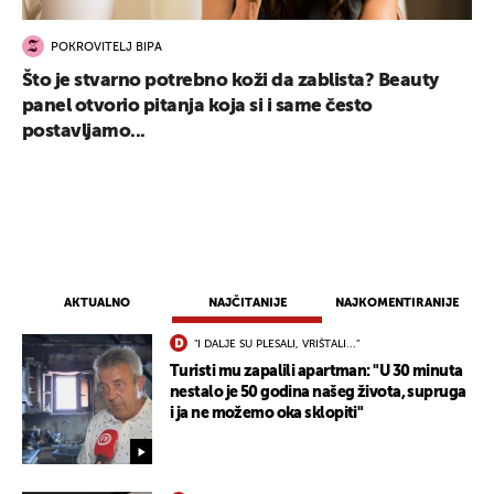
POKROVITELJ BIPA
Što je stvarno potrebno koži da zablista? Beauty
panel otvorio pitanja koja si i same često
postavljamo...
AKTUALNO
NAJČITANIJE
NAJKOMENTIRANIJE
"I DALJE SU PLESALI, VRIŠTALI..."
Turisti mu zapalili apartman: "U 30 minuta
nestalo je 50 godina našeg života, supruga
i ja ne možemo oka sklopiti"