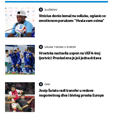
SLUŽBENO
Vinicius donio konačnu odluku, oglasio se
emotivnom porukom: "Hvala vam svima"
SJAJAN TJEDAN U EUROPI
Hrvatska nastavila uspon na UEFA-inoj
ljestvici: Preskočena je još jedna država
OPA!
Josip Šutalo radi transfer u redove
nogometnog diva i bivšeg prvaka Europe