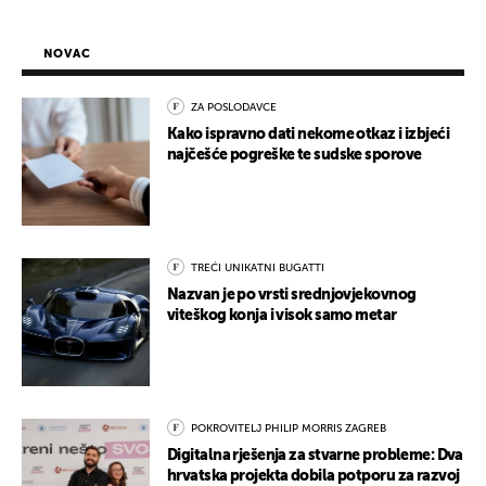
NOVAC
ZA POSLODAVCE
Kako ispravno dati nekome otkaz i izbjeći
najčešće pogreške te sudske sporove
TREĆI UNIKATNI BUGATTI
Nazvan je po vrsti srednjovjekovnog
viteškog konja i visok samo metar
POKROVITELJ PHILIP MORRIS ZAGREB
Digitalna rješenja za stvarne probleme: Dva
hrvatska projekta dobila potporu za razvoj