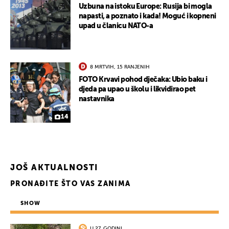
Uzbuna na istoku Europe: Rusija bi mogla
napasti, a poznato i kada! Moguć i kopneni
upad u članicu NATO-a
8 MRTVIH, 15 RANJENIH
FOTO Krvavi pohod dječaka: Ubio baku i
djeda pa upao u školu i likvidirao pet
nastavnika
14
JOŠ AKTUALNOSTI
PRONAĐITE ŠTO VAS ZANIMA
SHOW
U 27. GODINI