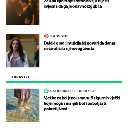
Želi da njih troje sretno žive, a nije ni
svjesna da ga je odavno izgubila
DALEKI GRAD
Daleki grad: Intuicija joj govori da danas
neće otići iz njihovog života
ZDRAVLJE
NAJSIGURNIJI OBLIK REKREACIJE
Vježbe za koljeno u moru: 5 sigurnih vježbi
koje mogu smanjiti bol i poboljšati
pokretljivost