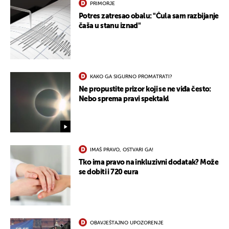
PRIMORJE
Potres zatresao obalu: "Čula sam razbijanje
čaša u stanu iznad"
KAKO GA SIGURNO PROMATRATI?
Ne propustite prizor koji se ne viđa često:
Nebo sprema pravi spektakl
IMAŠ PRAVO, OSTVARI GA!
Tko ima pravo na inkluzivni dodatak? Može
se dobiti i 720 eura
UKLJUČITE NOTIFIKACIJE
OBAVJEŠTAJNO UPOZORENJE