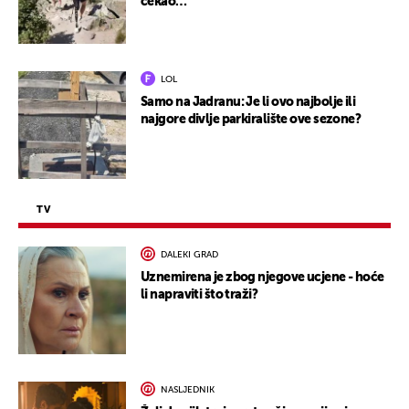
čekao…
LOL
Samo na Jadranu: Je li ovo najbolje ili
najgore divlje parkiralište ove sezone?
TV
DALEKI GRAD
Uznemirena je zbog njegove ucjene - hoće
li napraviti što traži?
NASLJEDNIK