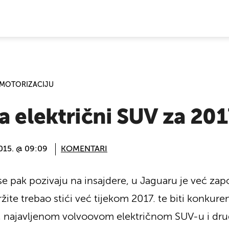
E VIJESTI
 MOTORIZACIJU
a električni SUV za 201
015. @ 09:09
KOMENTARI
se pak pozivaju na insajdere, u Jaguaru je već zap
žite trebao stići već tijekom 2017. te biti konkur
 najavljenom volvoovom električnom SUV-u i drug