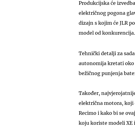
Produkcijska će izvedba 
električnog pogona glav
dizajn s kojim će JLR po
model od konkurencija.
Tehnički detalji za sad
autonomija kretati oko
bežičnog punjenja bater
Također, najvjerojatnij
električna motora, koji
Recimo i kako bi se ova
koju koriste modeli XE 