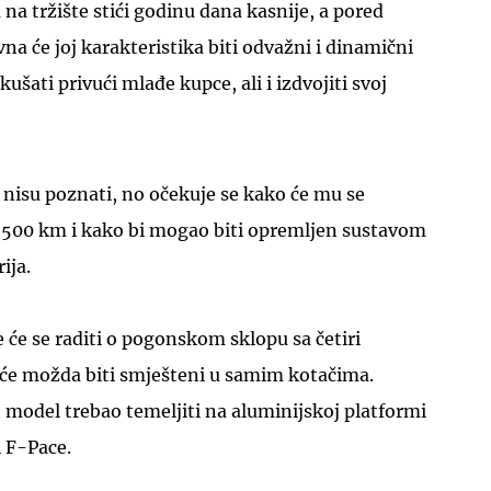
na tržište stići godinu dana kasnije, a pored
na će joj karakteristika biti odvažni i dinamični
kušati privući mlađe kupce, ali i izdvojiti svoj
UKLJUČITE NOTIFIKACIJE
a nisu poznati, no očekuje se kako će mu se
 500 km i kako bi mogao biti opremljen sustavom
ija.
e će se raditi o pogonskom sklopu sa četiri
 će možda biti smješteni u samim kotačima.
j model trebao temeljiti na aluminijskoj platformi
i F-Pace.