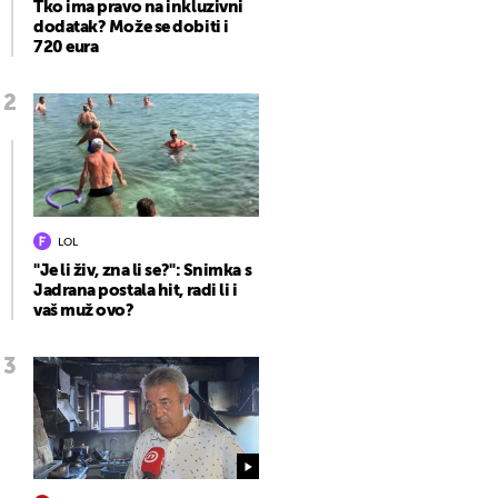
Tko ima pravo na inkluzivni
dodatak? Može se dobiti i
720 eura
LOL
"Je li živ, zna li se?": Snimka s
Jadrana postala hit, radi li i
vaš muž ovo?