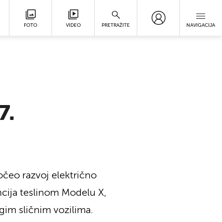
FOTO
VIDEO
PRETRAŽITE
NAVIGACIJA
7.
očeo razvoj električno
encija teslinom Modelu X,
im sličnim vozilima.