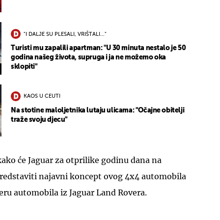
"I DALJE SU PLESALI, VRIŠTALI..."
Turisti mu zapalili apartman: "U 30 minuta nestalo je 50
godina našeg života, supruga i ja ne možemo oka
sklopiti"
KAOS U CEUTI
Na stotine maloljetnika lutaju ulicama: "Očajne obitelji
traže svoju djecu"
 kako će Jaguar za otprilike godinu dana na
redstaviti najavni koncept ovog 4x4 automobila
 eru automobila iz Jaguar Land Rovera.