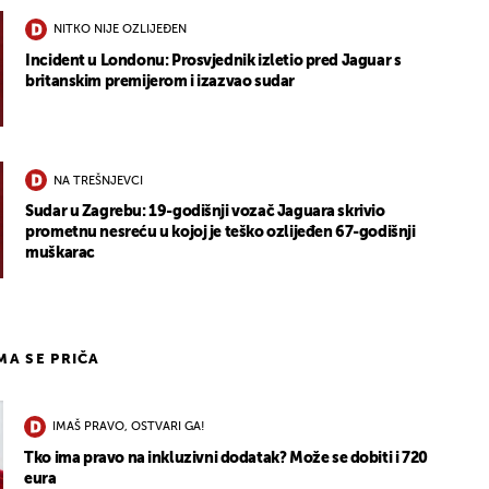
NITKO NIJE OZLIJEĐEN
Incident u Londonu: Prosvjednik izletio pred Jaguar s
britanskim premijerom i izazvao sudar
NA TREŠNJEVCI
Sudar u Zagrebu: 19-godišnji vozač Jaguara skrivio
prometnu nesreću u kojoj je teško ozlijeđen 67-godišnji
muškarac
IMA SE PRIČA
IMAŠ PRAVO, OSTVARI GA!
Tko ima pravo na inkluzivni dodatak? Može se dobiti i 720
eura