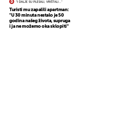
"I DALJE SU PLESALI, VRIŠTALI..."
Turisti mu zapalili apartman:
"U 30 minuta nestalo je 50
godina našeg života, supruga
i ja ne možemo oka sklopiti"