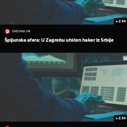
2:34
DNEVNIK.HR
Špijunska afera: U Zagrebu uhićen haker iz Srbije
2:34