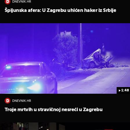
DNEVNIK.HR
Špijunska afera: U Zagrebu uhićen haker iz Srbije
1:48
DNEVNIK.HR
Troje mrtvih u stravičnoj nesreći u Zagrebu