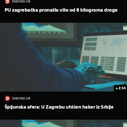
DNEVNIK.HR
PU zagrebačka pronašla više od 8 kilograma droge
2:34
DNEVNIK.HR
Špijunska afera: U Zagrebu uhićen haker iz Srbije