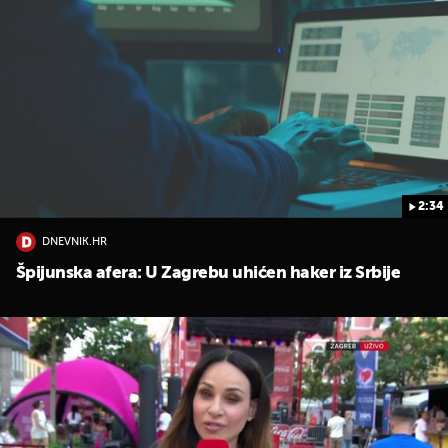
2:34
DNEVNIK.HR
Špijunska afera: U Zagrebu uhićen haker iz Srbije