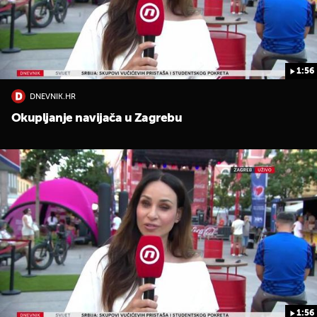
1:56
DNEVNIK.HR
UKLJUČITE NOTIFIKACIJE
Okupljanje navijača u Zagrebu
1:56