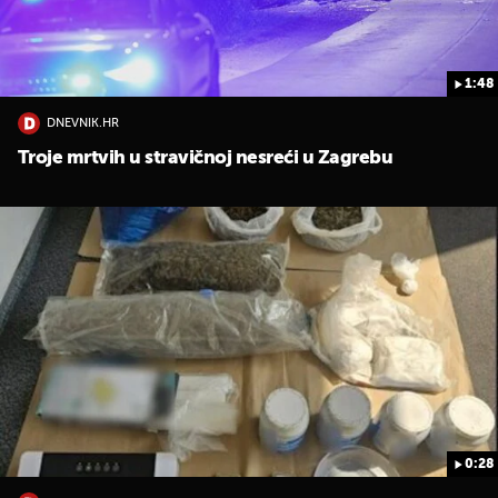
1:48
DNEVNIK.HR
Troje mrtvih u stravičnoj nesreći u Zagrebu
0:28