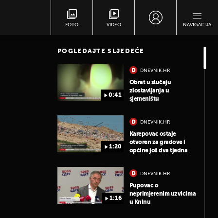
FOTO
VIDEO
NAVIGACIJA
POGLEDAJTE SLJEDEĆE
DNEVNIK.HR
Obrat u slučaju
zlostavljanja u
0:41
sjemeništu
DNEVNIK.HR
Karepovac ostaje
otvoren za gradove i
1:20
općine još dva tjedna
DNEVNIK.HR
Pupovac o
neprimjerenim uzvicima
1:16
u Kninu