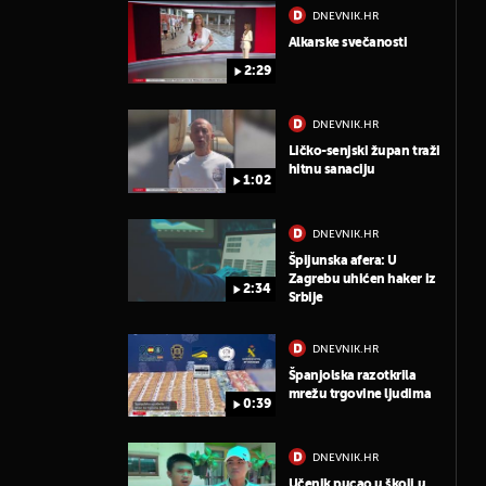
DNEVNIK.HR
Alkarske svečanosti
2:29
DNEVNIK.HR
Ličko-senjski župan traži
hitnu sanaciju
1:02
DNEVNIK.HR
Špijunska afera: U
Zagrebu uhićen haker iz
2:34
Srbije
DNEVNIK.HR
Španjolska razotkrila
mrežu trgovine ljudima
0:39
DNEVNIK.HR
Učenik pucao u školi u