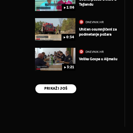
Tajlandu
1:06
DNEVNIK.HR
Uhićen osumnjičeni za
podmetanje požara
0:34
DNEVNIK.HR
Velika Gospa u Aljmašu
3:21
PRIKAŽI JOŠ