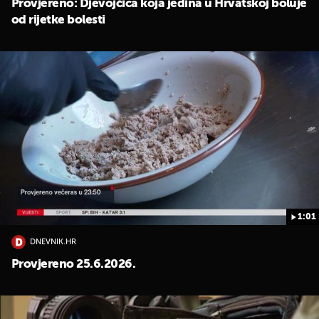
Provjereno: Djevojčica koja jedina u Hrvatskoj boluje
od rijetke bolesti
1:01
DNEVNIK.HR
Provjereno 25.6.2026.