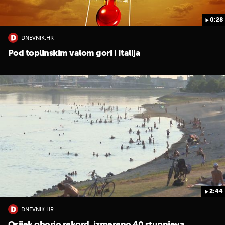
0:28
DNEVNIK.HR
Pod toplinskim valom gori i Italija
2:44
DNEVNIK.HR