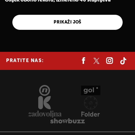
Osijek oborio rekord, izmereno 40 stupnjeva
PRIKAŽI JOŠ
PRATITE NAS: