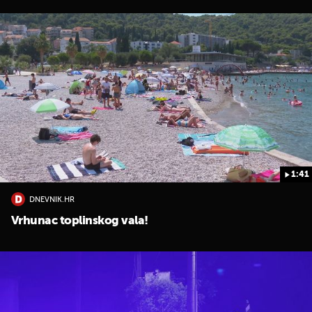
1:41
DNEVNIK.HR
Vrhunac toplinskog vala!