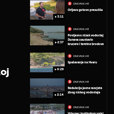
DNEVNIK.HR
Orljava gotovo presušila
3:11
DNEVNIK.HR
Povijesno nizak vodostaj
Dunava zaustavio
2:37
kruzere i teretne brodove
DNEVNIK.HR
Spašavanje na Hvaru
koj
0:29
DNEVNIK.HR
Redukcija javne rasvjete
zbog niskog vodostaja
2:14
DNEVNIK.HR
Vrhunac toplinskog vala!