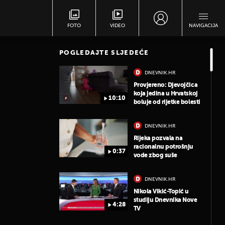
FOTO
VIDEO
NAVIGACIJA
POGLEDAJTE SLJEDEĆE
DNEVNIK.HR
Provjereno: Djevojčica
koja jedina u Hrvatskoj
10:10
boluje od rijetke bolesti
DNEVNIK.HR
Rijeka pozvala na
racionalnu potrošnju
0:37
vode zbog suše
DNEVNIK.HR
Nikola Vikić-Topić u
studiju Dnevnika Nove
4:28
TV