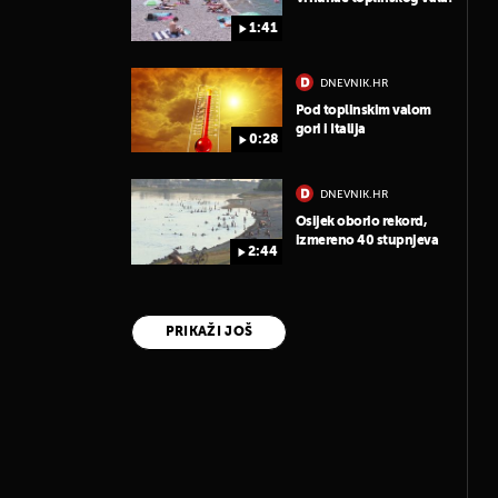
1:41
DNEVNIK.HR
Pod toplinskim valom
gori i Italija
0:28
DNEVNIK.HR
Osijek oborio rekord,
izmereno 40 stupnjeva
2:44
PRIKAŽI JOŠ