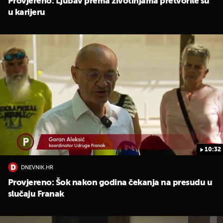
Provjereno: Ljubav prema životinjama pretvorile su
u karijeru
10:32
DNEVNIK.HR
Provjereno: Šok nakon godina čekanja na presudu u
slučaju Franak