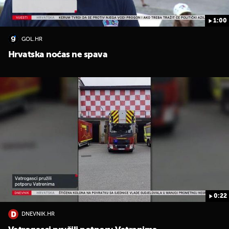
1:00
GOL.HR
Hrvatska noćas ne spava
0:22
DNEVNIK.HR