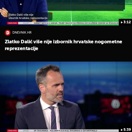
3:12
DNEVNIK.HR
Zlatko Dalić više nije izbornik hrvatske nogometne
reprezentacije
5:39