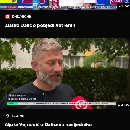
0:52
DNEVNIK.HR
Zlatko Dalić o pobjedi Vatrenih
4:05
GOL.HR
Aljoša Vojnović o Dalićevu nasljedniku