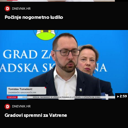
DNEVNIK.HR
Počinje nogometno ludilo
2:59
DNEVNIK.HR
Gradovi spremni za Vatrene