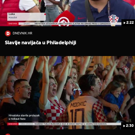
2:22
DNEVNIK.HR
Slavlje navijača u Philadelphiji
2:30