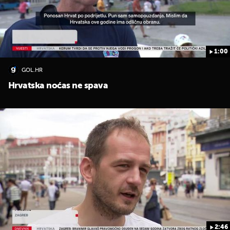
1:00
GOL.HR
UKLJUČITE NOTIFIKACIJE
Hrvatska noćas ne spava
2:46