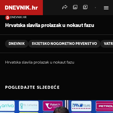
DNEVNIK.HR
PRETRAŽITE VIJESTI
Hrvatska slavila prolazak u nokaut fazu
DNEVNIK
SVJETSKO NOGOMETNO PRVENSTVO
VATR
Hrvatska slavila prolazak u nokaut fazu
POGLEDAJTE SLJEDEĆE