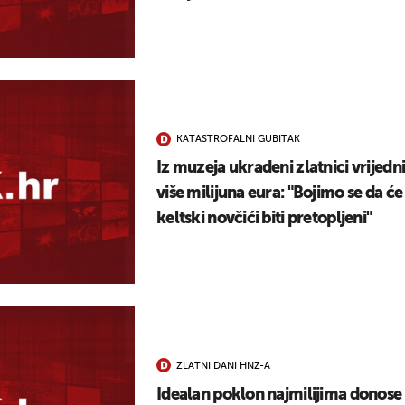
KATASTROFALNI GUBITAK
Iz muzeja ukradeni zlatnici vrijedn
više milijuna eura: "Bojimo se da će
keltski novčići biti pretopljeni"
ZLATNI DANI HNZ-A
Idealan poklon najmilijima donose