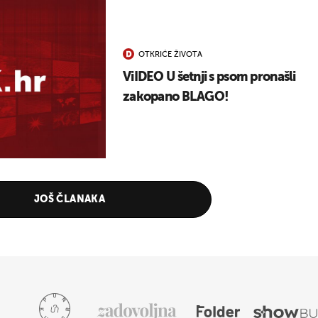
OTKRIĆE ŽIVOTA
ViIDEO U šetnji s psom pronašli
zakopano BLAGO!
JOŠ ČLANAKA