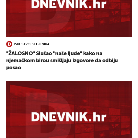
UKLJUČITE NOTIFIKACIJE
ISKUSTVO ISELJENIKA
''ŽALOSNO'' Slušao ''naše ljude'' kako na
njemačkom birou smišljaju izgovore da odbiju
posao