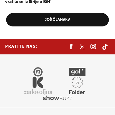
vratilo se iz Sirije u BiH'
JOŠ ČLANAKA
PRATITE NAS: