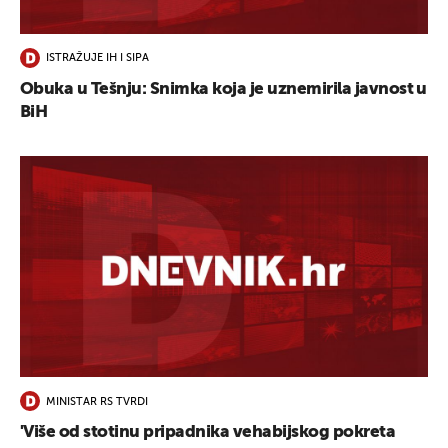
ISTRAŽUJE IH I SIPA
Obuka u Tešnju: Snimka koja je uznemirila javnost u
BiH
MINISTAR RS TVRDI
'Više od stotinu pripadnika vehabijskog pokreta