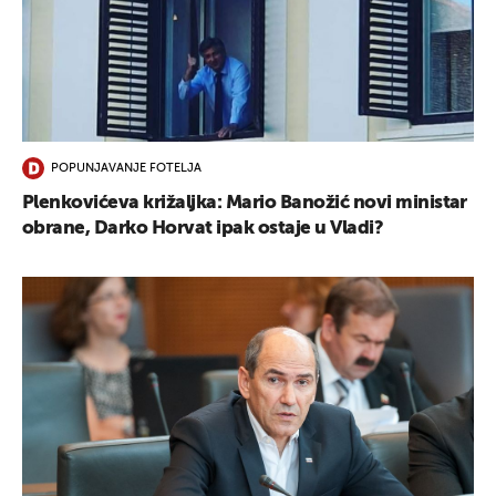
POPUNJAVANJE FOTELJA
Plenkovićeva križaljka: Mario Banožić novi ministar
obrane, Darko Horvat ipak ostaje u Vladi?