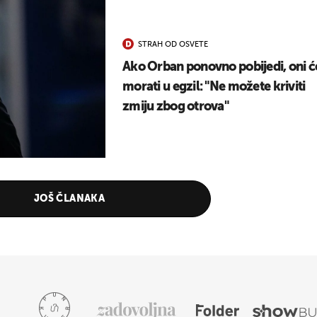
STRAH OD OSVETE
Ako Orban ponovno pobijedi, oni ć
morati u egzil: "Ne možete kriviti
zmiju zbog otrova"
JOŠ ČLANAKA