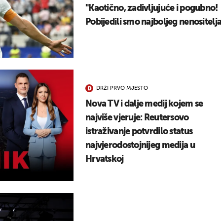
"Kaotično, zadivljujuće i pogubno!
Pobijedili smo najboljeg nenositelja
DRŽI PRVO MJESTO
Nova TV i dalje medij kojem se
najviše vjeruje: Reutersovo
istraživanje potvrdilo status
najvjerodostojnijeg medija u
Hrvatskoj