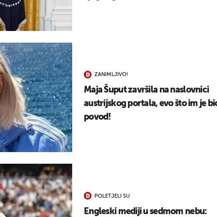
ZANIMLJIVO!
Maja Šuput završila na naslovnici
austrijskog portala, evo što im je bi
povod!
POLETJELI SU
Engleski mediji u sedmom nebu: