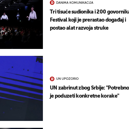
DANIMA KOMUNIKACIJA
UKLJUČITE NOTIFIKACIJE
Tri tisuće sudionika i 200 govornik
Festival koji je prerastao događaj i
postao alat razvoja struke
UN UPOZORIO
UN zabrinut zbog Srbije: "Potrebn
je poduzeti konkretne korake"