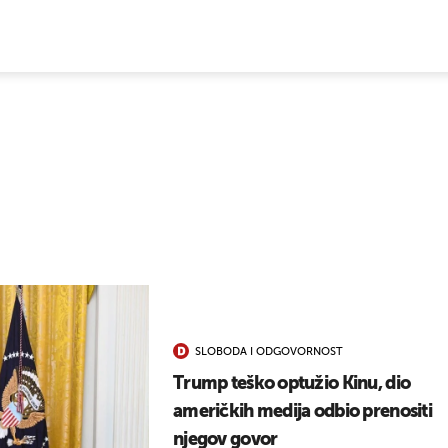
E VIJESTI
SLOBODA I ODGOVORNOST
Trump teško optužio Kinu, dio
američkih medija odbio prenositi
njegov govor