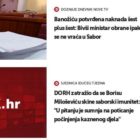
DOZNAJE DNEVNIK NOVE TV
Banožiću potvrđena naknada šest
plus šest: Bivši ministar obrane ipa
se ne vraća u Sabor
SJEDNICA IDUĆEG TJEDNA
DORH zatražio da se Borisu
Miloševiću skine saborski imunitet:
"U pitanju je sumnja na poticanje
počinjenja kaznenog djela"