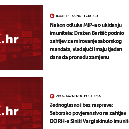
IMUNITET SKINUT I GRGIĆU
UKLJUČITE NOTIFIKACIJE
Nakon odluke MIP-a o ukidanju
imuniteta: Dražen Barišić podnio
zahtjev za mirovanje saborskog
mandata, vladajući imaju tjedan
dana da pronađu zamjenu
ZBOG KAZNENOG POSTUPKA
Jednoglasno i bez rasprave:
Saborsko povjerenstvo na zahtjev
DORH-a Siniši Vargi skinulo imunit