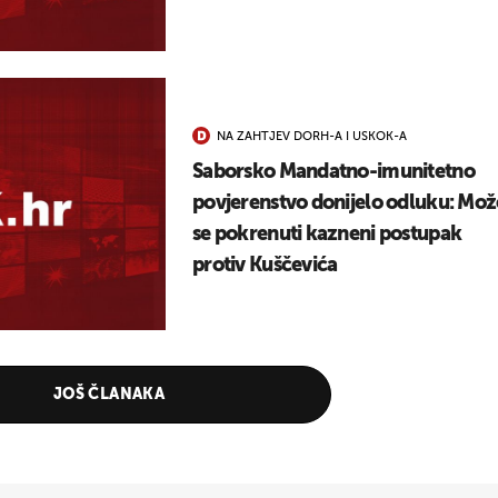
NA ZAHTJEV DORH-A I USKOK-A
Saborsko Mandatno-imunitetno
povjerenstvo donijelo odluku: Mož
se pokrenuti kazneni postupak
protiv Kuščevića
JOŠ ČLANAKA