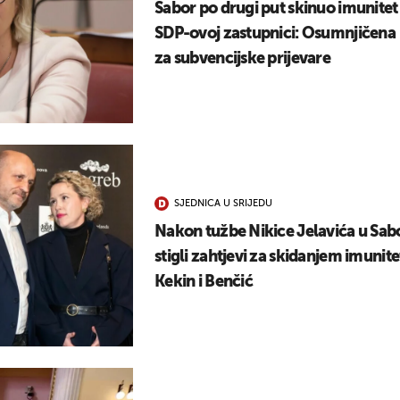
Sabor po drugi put skinuo imunitet
SDP-ovoj zastupnici: Osumnjičena
za subvencijske prijevare
SJEDNICA U SRIJEDU
Nakon tužbe Nikice Jelavića u Sab
stigli zahtjevi za skidanjem imunite
Kekin i Benčić