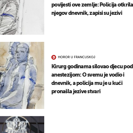
povijesti ove zemlje: Policija otkril
njegov dnevnik, zapisi su jezivi
HOROR U FRANCUSKOJ
Kirurg godinama silovao djecu pod
anestezijom: O svemu je vodio i
dnevnik, a policija mu je u kući
pronašla jezive stvari