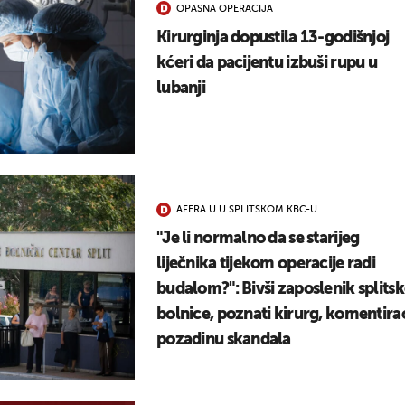
OPASNA OPERACIJA
UKLJUČITE NOTIFIKACIJE
Kirurginja dopustila 13-godišnjoj
kćeri da pacijentu izbuši rupu u
lubanji
AFERA U U SPLITSKOM KBC-U
"Je li normalno da se starijeg
liječnika tijekom operacije radi
budalom?": Bivši zaposlenik splits
bolnice, poznati kirurg, komentira
pozadinu skandala