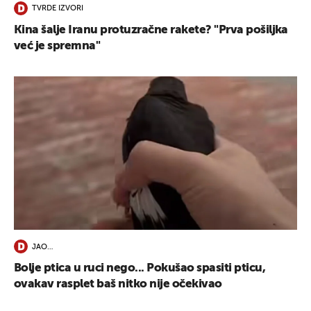
TVRDE IZVORI
Kina šalje Iranu protuzračne rakete? "Prva pošiljka
već je spremna"
JAO…
Bolje ptica u ruci nego... Pokušao spasiti pticu,
ovakav rasplet baš nitko nije očekivao