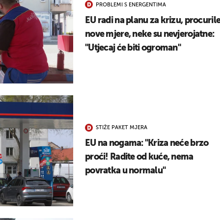
PROBLEMI S ENERGENTIMA
UKLJUČITE NOTIFIKACIJE
EU radi na planu za krizu, procuril
nove mjere, neke su nevjerojatne:
"Utjecaj će biti ogroman"
STIŽE PAKET MJERA
EU na nogama: "Kriza neće brzo
proći! Radite od kuće, nema
povratka u normalu"