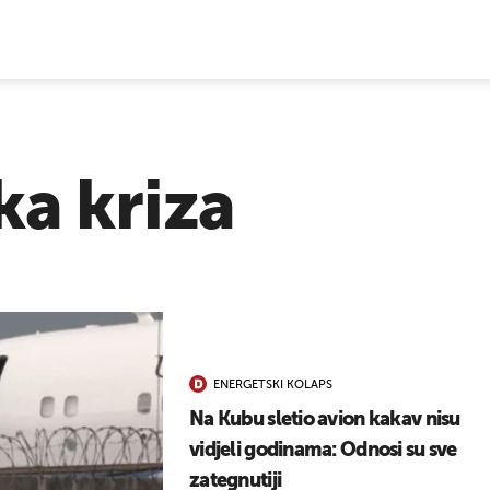
E VIJESTI
ka kriza
ENERGETSKI KOLAPS
Na Kubu sletio avion kakav nisu
vidjeli godinama: Odnosi su sve
zategnutiji