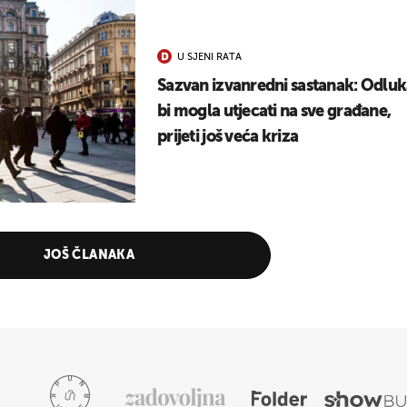
U SJENI RATA
Sazvan izvanredni sastanak: Odlu
bi mogla utjecati na sve građane,
prijeti još veća kriza
JOŠ ČLANAKA