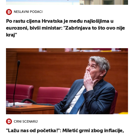
NESLAVNI PODACI
Po rastu cijena Hrvatska je među najlošijima u
eurozoni, bivši ministar: "Zabrinjava to što ovo nije
kraj"
CRNI SCENARIJ
"Lažu nas od početka!": Miletić grmi zbog inflacije,