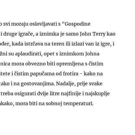
svi moraju oslovljavati s "Gospodine
i druge igrače, a iznimka je samo John Terry kao
, kada istrčava na teren ili izlazi van iz igre, i
dužni su aplaudirati, opet s iznimkom Johna
onica mora obvezno biti opremljena s čistim
itete i čistim papučama od frotira - kako na
ko i na gostovanjima. Nadalje, prije svake
ba osigurati dvije litre najfinije i najskuplje
akako, mora biti na sobnoj temperaturi.