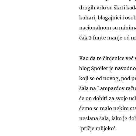
drugih vrlo su škrti ka
kuhari, blagajnici i osob
nacionalnom su minimalc
čak 2 funte manje od m
Kao da te činjenice već
blog Spoiler je navodno
koji se od novog, pod p
šala na Lampardov račun
će on dobiti za svoje u
ćemo se malo nekim sta
neslana šala, iako je d
'ptičje mlijeko'.