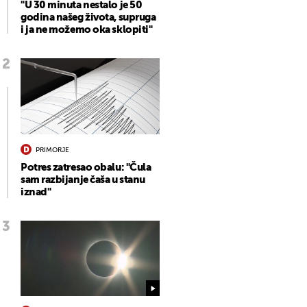
"U 30 minuta nestalo je 50
godina našeg života, supruga
i ja ne možemo oka sklopiti"
PRIMORJE
Potres zatresao obalu: "Čula
sam razbijanje čaša u stanu
iznad"