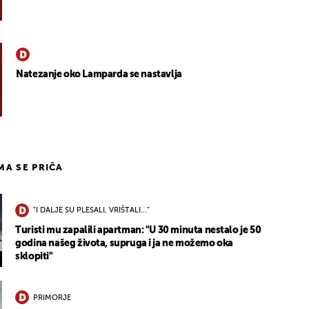
Natezanje oko Lamparda se nastavlja
IMA SE PRIČA
"I DALJE SU PLESALI, VRIŠTALI..."
Turisti mu zapalili apartman: "U 30 minuta nestalo je 50
godina našeg života, supruga i ja ne možemo oka
sklopiti"
PRIMORJE