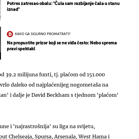
Potres zatresao obalu: "Čula sam razbijanje čaša u stanu
iznad"
KAKO GA SIGURNO PROMATRATI?
Ne propustite prizor koji se ne viđa često: Nebo sprema
pravi spektakl
d 39.2 milijuna funti, tj. plaćom od 151.000
e vrlo daleko od najplaćenijeg nogometaša na
žan' i dalje je David Beckham s tjednom 'plaćom'
ne i 'najrastrošnija' su liga na svijetu,
put Chelseaja, Spursa, Arsenala, West Hama i