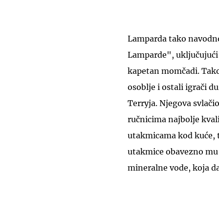
Lamparda tako navodno 
Lamparde", uključujući 
kapetan momčadi. Također
osoblje i ostali igrači 
Terryja. Njegova svlači
ručnicima najbolje kval
utakmicama kod kuće, ta
utakmice obavezno mu tre
mineralne vode, koja d