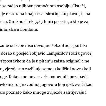
da se radi o njihovu pomoćnom osoblju. Čistači,
lje restorana imaju tzv. 'sirotinjsku plaću', tj. na
u. On iznosi tek 5,25 funti po satu, a što je za
inimalca u Londonu.
UKLJUČITE NOTIFIKACIJE
 same od sebe nisu dovoljno šokantne, sportski
 došao u posjed i objavio Lampardov stari ugovor,
retpostavkom da je u pitanju zaista original a ne
, vjerojatno razlikuje samo u količini novca koji
sluge. Kako smo novac već spomenuli, pozabavit
vkama tog navodnog ugovora koji ipak zvuči kao
obro poznato kako mnoge zvijezde zahtijevaju i