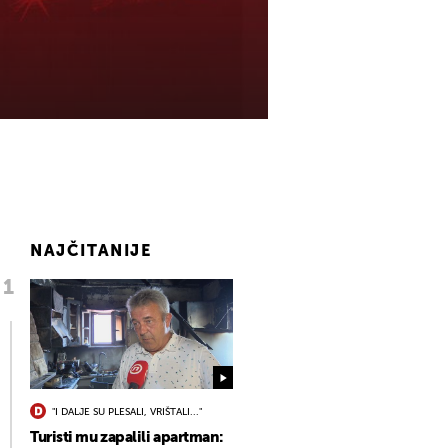
NAJČITANIJE
"I DALJE SU PLESALI, VRIŠTALI..."
Turisti mu zapalili apartman: