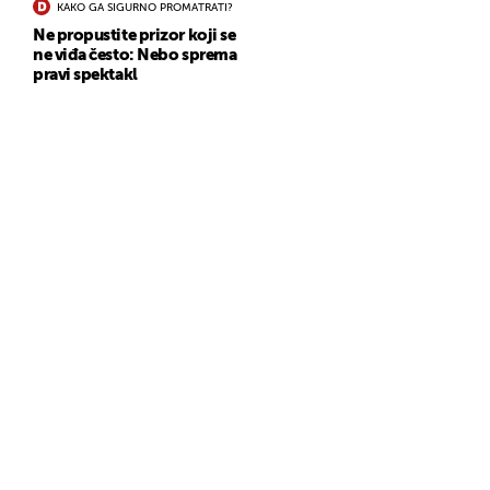
KAKO GA SIGURNO PROMATRATI?
Ne propustite prizor koji se
ne viđa često: Nebo sprema
pravi spektakl