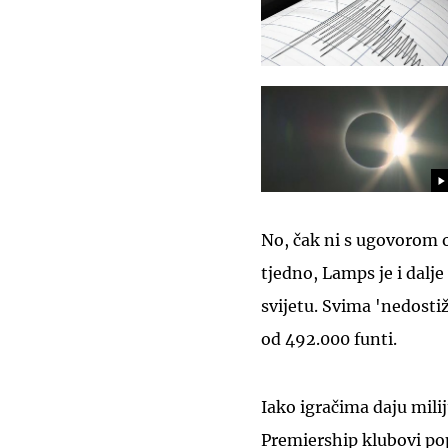
No, čak ni s ugovorom o
tjedno, Lamps je i dalj
svijetu. Svima 'nedosti
od 492.000 funti.
Iako igračima daju miliju
Premiership klubovi po