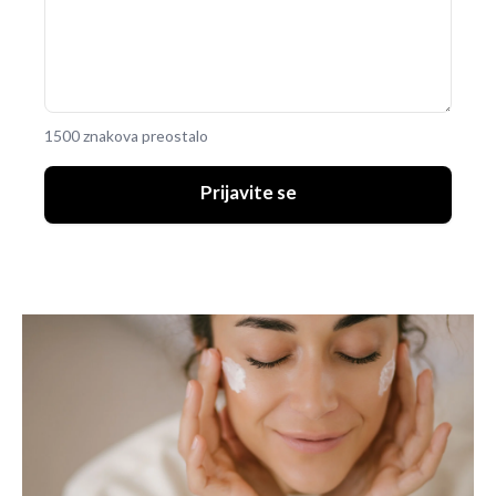
1500 znakova preostalo
Prijavite se