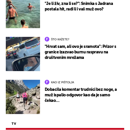
"Je li živ, zna li se?": Snimka s Jadrana
postala hit, radi li i vaš muž ovo?
ŠTO KAŽETE?
"Hrvat sam, ali ovo je sramota": Prizor s
granice izazvao burnu raspravu na
društvenim mrežama
KAO IZ PIŠTOLJA
Dobacila komentar trudnici bez noge, a
muž ispalio odgovor kao da je samo
čekao…
TV