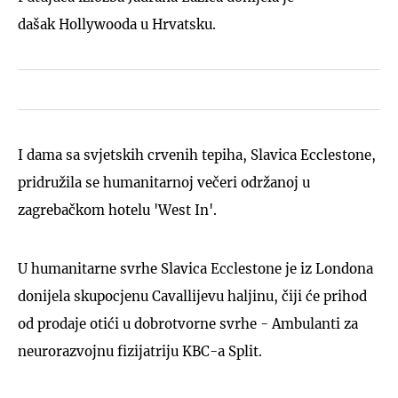
dašak Hollywooda u Hrvatsku.
I dama sa svjetskih crvenih tepiha, Slavica Ecclestone,
pridružila se humanitarnoj večeri održanoj u
zagrebačkom hotelu 'West In'.
U humanitarne svrhe Slavica Ecclestone je iz Londona
donijela skupocjenu Cavallijevu haljinu, čiji će prihod
od prodaje otići u dobrotvorne svrhe - Ambulanti za
neurorazvojnu fizijatriju KBC-a Split.