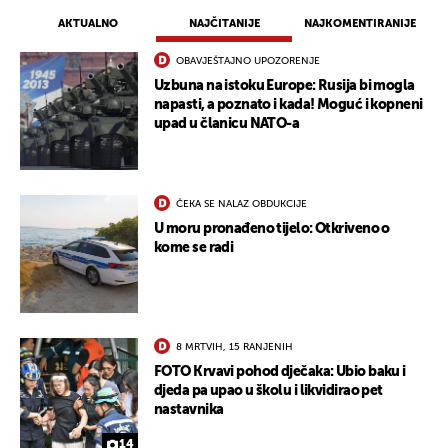
AKTUALNO
NAJČITANIJE
NAJKOMENTIRANIJE
OBAVJEŠTAJNO UPOZORENJE
Uzbuna na istoku Europe: Rusija bi mogla
napasti, a poznato i kada! Moguć i kopneni
upad u članicu NATO-a
ČEKA SE NALAZ OBDUKCIJE
U moru pronađeno tijelo: Otkriveno o
kome se radi
8 MRTVIH, 15 RANJENIH
FOTO Krvavi pohod dječaka: Ubio baku i
djeda pa upao u školu i likvidirao pet
nastavnika
14