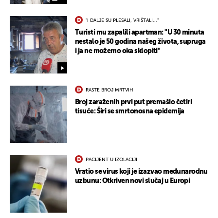
"I DALJE SU PLESALI, VRIŠTALI..."
Turisti mu zapalili apartman: "U 30 minuta
nestalo je 50 godina našeg života, supruga
i ja ne možemo oka sklopiti"
RASTE BROJ MRTVIH
Broj zaraženih prvi put premašio četiri
tisuće: Širi se smrtonosna epidemija
PACIJENT U IZOLACIJI
Vratio se virus koji je izazvao međunarodnu
uzbunu: Otkriven novi slučaj u Europi