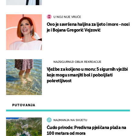
U NOJ NIJE VRUĆE
Ovo je savršena haljina za ljeto i more - nosi
je i Bojana Gregorić Vejzović
NAJSIGURNIJI OBLIK REKREACIJE
Vježbe za koljeno u moru: 5 sigurnih vježbi
koje mogu smanjiti bol i poboljšati
pokretljivost
PUTOVANJA
NAJMANJA NA SVIJETU
Čudo prirode: Predivna pješčana plaža na
100 metara od mora