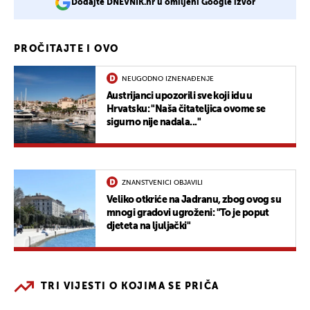
Dodajte DNEVNIK.hr u omiljeni Google izvor
PROČITAJTE I OVO
NEUGODNO IZNENAĐENJE
Austrijanci upozorili sve koji idu u
Hrvatsku: "Naša čitateljica ovome se
sigurno nije nadala..."
ZNANSTVENICI OBJAVILI
Veliko otkriće na Jadranu, zbog ovog su
mnogi gradovi ugroženi: "To je poput
djeteta na ljuljački"
TRI VIJESTI O KOJIMA SE PRIČA