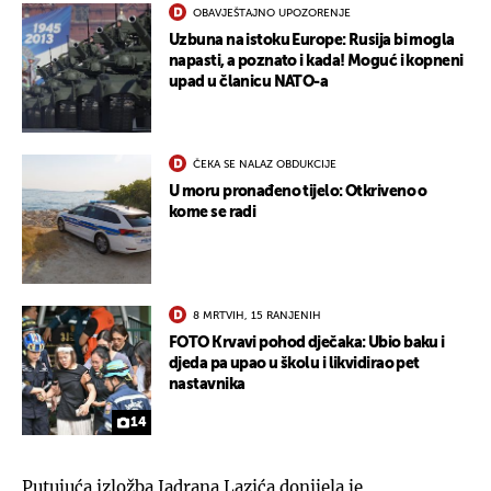
OBAVJEŠTAJNO UPOZORENJE
Uzbuna na istoku Europe: Rusija bi mogla
napasti, a poznato i kada! Moguć i kopneni
upad u članicu NATO-a
ČEKA SE NALAZ OBDUKCIJE
U moru pronađeno tijelo: Otkriveno o
kome se radi
8 MRTVIH, 15 RANJENIH
FOTO Krvavi pohod dječaka: Ubio baku i
djeda pa upao u školu i likvidirao pet
nastavnika
14
Putujuća izložba Jadrana Lazića donijela je