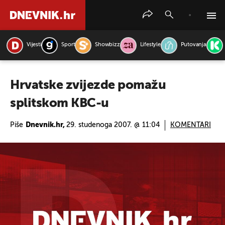
Vijesti
Sport
Showbizz
Lifestyle
Putovanja
PRETRAŽITE VIJESTI
Hrvatske zvijezde pomažu
splitskom KBC-u
Piše
Dnevnik.hr,
29. studenoga 2007. @ 11:04
KOMENTARI