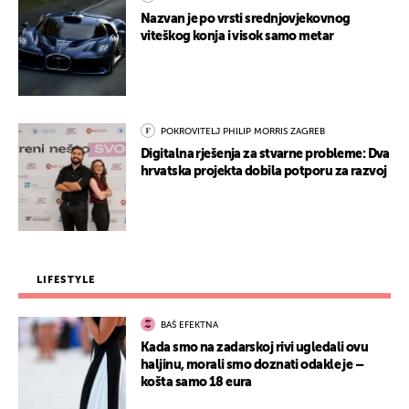
Nazvan je po vrsti srednjovjekovnog
viteškog konja i visok samo metar
POKROVITELJ PHILIP MORRIS ZAGREB
Digitalna rješenja za stvarne probleme: Dva
hrvatska projekta dobila potporu za razvoj
LIFESTYLE
BAŠ EFEKTNA
Kada smo na zadarskoj rivi ugledali ovu
haljinu, morali smo doznati odakle je –
košta samo 18 eura