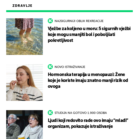
ZDRAVLJE
NAJSIGURNIJI OBLIK REKREACIJE
Vježbe za koljeno u moru: 5 sigurnih vježbi
koje mogu smanjiti bol i poboljšati
pokretljivost
NOVO ISTRAŽIVANJE
Hormonska terapija u menopauzi: Žene
koje je koriste imaju znatno manji rizik od
ovoga
STUDIJA NA GOTOVO 1.900 OSOBA
Ljudi koji redovito rade ovo imaju “mlađi”
organizam, pokazuje istraživanje