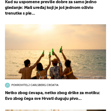
Kad su uspomene previše dobre za samo jedno
gledanje: Mali uređaj koji je još jednom oživio
trenutke s ple...
POKROVITELJ CARLSBERG CROATIA
Netko zbog ćevapa, netko zbog drške za motiku:
Evo zbog čega sve Hrvati duguju pivo...