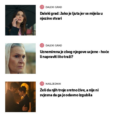
DALEKI GRAD
Daleki grad: Jako je ljuta jer se miješa u
njezine stvari
DALEKI GRAD
Uznemirena je zbog njegove ucjene - hoće
li napraviti što traži?
NASLJEDNIK
Želi da njih troje sretno žive, a nije ni
svjesna da ga je odavno izgubila