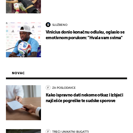
SLUŽBENO
Vinicius donio konačnu odluku, oglasio se
emotivnom porukom: "Hvala vam svima"
NOVAC
ZA POSLODAVCE
Kako ispravno dati nekome otkaz i izbjeći
najčešće pogreške te sudske sporove
TREĆI UNIKATNI BUGATTI