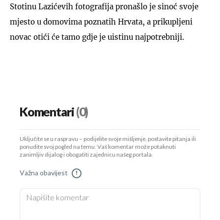
Stotinu Lazićevih fotografija pronašlo je sinoć svoje
mjesto u domovima poznatih Hrvata, a prikupljeni
novac otići će tamo gdje je uistinu najpotrebniji.
Komentari
(0)
Uključite se u raspravu – podijelite svoje mišljenje, postavite pitanja ili
ponudite svoj pogled na temu. Vaš komentar može potaknuti
zanimljiv dijalog i obogatiti zajednicu našeg portala.
Važna obavijest
!