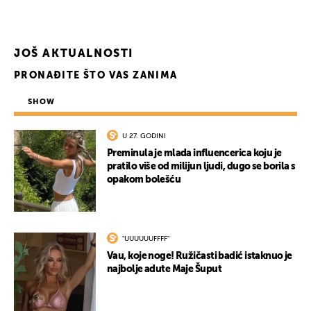
JOŠ AKTUALNOSTI
PRONAĐITE ŠTO VAS ZANIMA
SHOW
U 27. GODINI
Preminula je mlada influencerica koju je
pratilo više od milijun ljudi, dugo se borila s
UKLJUČITE NOTIFIKACIJE
opakom bolešću
"UUUUUUFFFF"
Vau, koje noge! Ružičasti badić istaknuo je
najbolje adute Maje Šuput