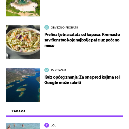
OBVEZNO PROBATI!
Prefina ljetna salata od kupusa: Kremasto
savršenstvo koje najbolje paše uz pečeno
meso
15 PITANJA
Kviz općeg znanja: Za one pred kojima se i
Google može sakriti
ZABAVA
LOL