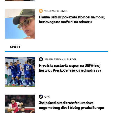
VRLO ZANIMLJIVO!
Franka Batelić pokazala što nosi na more,
bez ovoga ne može ni na odmoru
SPORT
SJAJAN TJEDAN U EUROPI
Hrvatska nastavila uspon na UEFA-inoj
ljestvici: Preskočena je još jedna država
OPA!
Josip Šutalo radi transfer u redove
nogometnog diva i bivšeg prvaka Europe