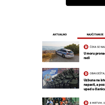
AKTUALNO
NAJČITANIJE
ČEKA SE NA
U moru pronađ
radi
OBAVJEŠTA
Uzbuna na ist
napasti, a po
upad u člani
8 MRTVIH, 