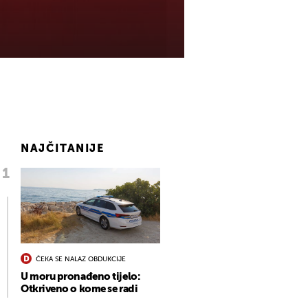
NAJČITANIJE
ČEKA SE NALAZ OBDUKCIJE
U moru pronađeno tijelo:
Otkriveno o kome se radi