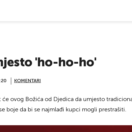
E VIJESTI
jesto 'ho-ho-ho'
:20
KOMENTARI
it će ovog Božića od Djedica da umjesto tradicio
se boje da bi se najmlađi kupci mogli prestrašiti.