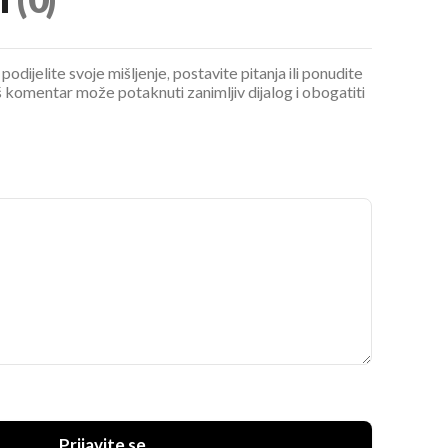
i
(0)
podijelite svoje mišljenje, postavite pitanja ili ponudite
 komentar može potaknuti zanimljiv dijalog i obogatiti
Prijavite se