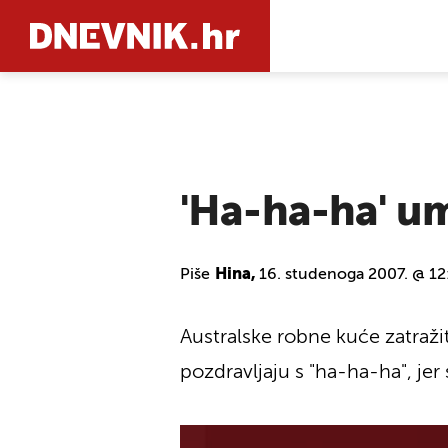
PRETRAŽIT
'Ha-ha-ha' um
Piše
Hina,
16. studenoga 2007. @ 12
Australske robne kuće zatraž
pozdravljaju s "ha-ha-ha", jer 