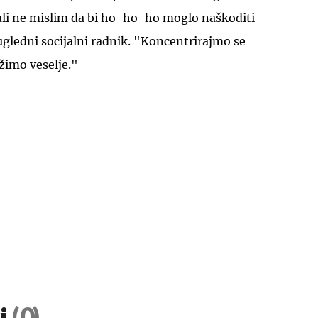
 ali ne mislim da bi ho-ho-ho moglo naškoditi
 ugledni socijalni radnik. "Koncentrirajmo se
užimo veselje."
UKLJUČITE NOTIFIKACIJE