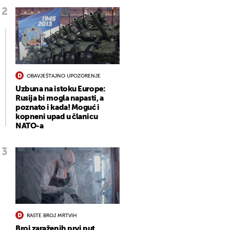
OBAVJEŠTAJNO UPOZORENJE
Uzbuna na istoku Europe:
Rusija bi mogla napasti, a
poznato i kada! Moguć i
kopneni upad u članicu
NATO-a
RASTE BROJ MRTVIH
Broj zaraženih prvi put