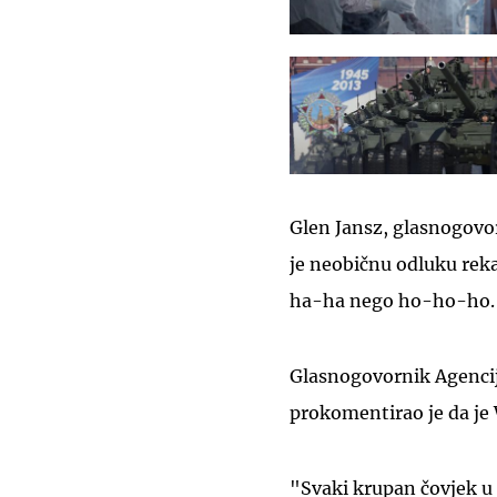
Glen Jansz, glasnogovor
je neobičnu odluku reka
ha-ha nego ho-ho-ho.
Glasnogovornik Agencij
prokomentirao je da je 
"Svaki krupan čovjek u