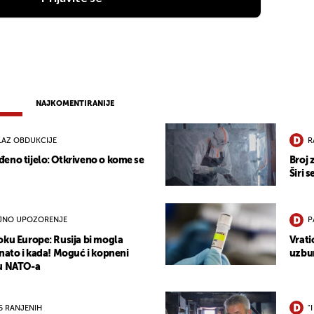
NAJKOMENTIRANIJE
LAZ OBDUKCIJE
R
eno tijelo: Otkriveno o kome se
Broj 
Širi 
JNO UPOZORENJE
P
oku Europe: Rusija bi mogla
Vrati
znato i kada! Moguć i kopneni
uzbun
cu NATO-a
15 RANJENIH
"