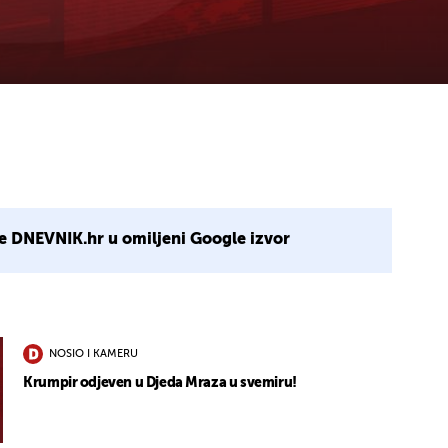
e DNEVNIK.hr u omiljeni Google izvor
NOSIO I KAMERU
Krumpir odjeven u Djeda Mraza u svemiru!