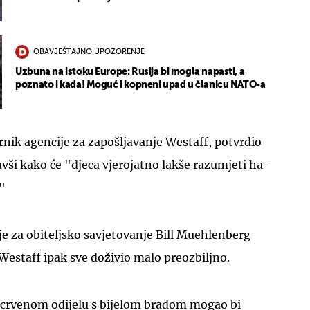
OBAVJEŠTAJNO UPOZORENJE
Uzbuna na istoku Europe: Rusija bi mogla napasti, a
poznato i kada! Moguć i kopneni upad u članicu NATO-a
nik agencije za zapošljavanje Westaff, potvrdio
vši kako će "djeca vjerojatno lakše razumjeti ha-
"
e za obiteljsko savjetovanje Bill Muehlenberg
Westaff ipak sve doživio malo preozbiljno.
 crvenom odijelu s bijelom bradom mogao bi