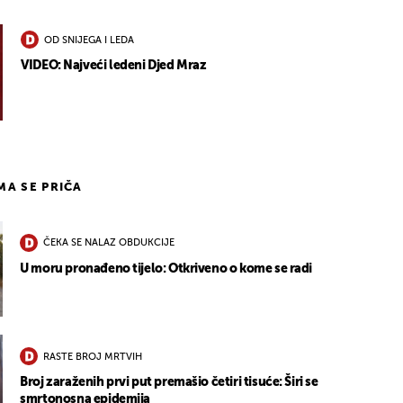
OD SNIJEGA I LEDA
VIDEO: Najveći ledeni Djed Mraz
IMA SE PRIČA
ČEKA SE NALAZ OBDUKCIJE
U moru pronađeno tijelo: Otkriveno o kome se radi
RASTE BROJ MRTVIH
Broj zaraženih prvi put premašio četiri tisuće: Širi se
smrtonosna epidemija