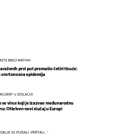
ASTE BROJ MRTVIH
zaraženih prvi put premašio četiri tisuće:
se smrtonosna epidemija
ACIJENT U IZOLACIJI
o se virus koji je izazvao međunarodnu
u: Otkriven novi slučaj u Europi
I DALJE SU PLESALI, VRIŠTALI..."