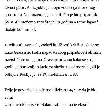
"I nakon toga priznanja Grass ostaje najveći njemački
živući pisac. Ali izgubio je ulogu vodećega moralnog
autoriteta. Ne možemo ga osuditi što je bio pripadnik
SS-a. Ali možemo zato što je 60 godina o tome lagao",
dodaje kolumnist.
I Hellmuth Karasek, vodeći književni kritičar, slaže se
kako Grassa ne treba napadati zbog pripadnosti elitnim
nacističkim snagama. Grass je priznao kako se s 15
godina dobrovoljno javio za službu u podmornici, ali je
odbijen. Poslije je, sa 17, mobiliziran u SS.
Prije je govorio kako je mobiliziran 1944. te da je bio
ratni
zarobljenik do 1946. Nakon rata postao je glasni