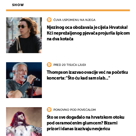
SHOW
ČUVA USPOMENU NA NJEGA
Njezinog oca obožavala je cijela Hrvatska!
Kći neprežaljenog pjevača projurila špicom
na dva kotača
PRED 20 TISUĆA LJUDI
Thompson izazvao ovacije već na početku
koncerta: "Što ću kad sam slab..."
PONOVNO POD POVEĆALOM
Što se sve događalo na hrvatskom otoku
pod osramoćenim glumcem? Bizarni
prizori i danas izazivaju nevjericu