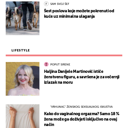
SAM SVOJ ŠEF
Šest poslova koje možete pokrenuti od
kuće uz minimalna ulaganja
LIFESTYLE
POPUT SIRENE
Haljina Danijele Martinović ističe
ženstvenu figuru, a savršena je za večernji
izlazak na moru
"VRHUNAC" ŽENSKOG SEKSUALNOG ISKUSTVA
Kako do vaginalnog orgazma? Samo 18 %
žena može ga doživjeti isključivo na ovaj
način