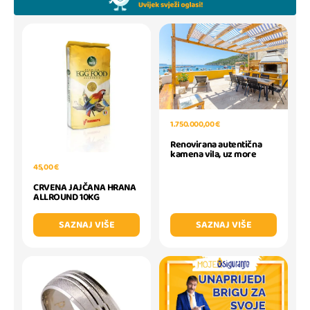
1.750.000,00 €
Renovirana autentična
kamena vila, uz more
45,00 €
CRVENA JAJČANA HRANA
ALLROUND 10KG
SAZNAJ VIŠE
SAZNAJ VIŠE