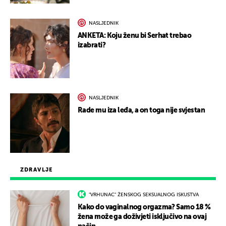
NASLJEDNIK
ANKETA: Koju ženu bi Serhat trebao
izabrati?
NASLJEDNIK
Rade mu iza leđa, a on toga nije svjestan
ZDRAVLJE
"VRHUNAC" ŽENSKOG SEKSUALNOG ISKUSTVA
Kako do vaginalnog orgazma? Samo 18 %
žena može ga doživjeti isključivo na ovaj