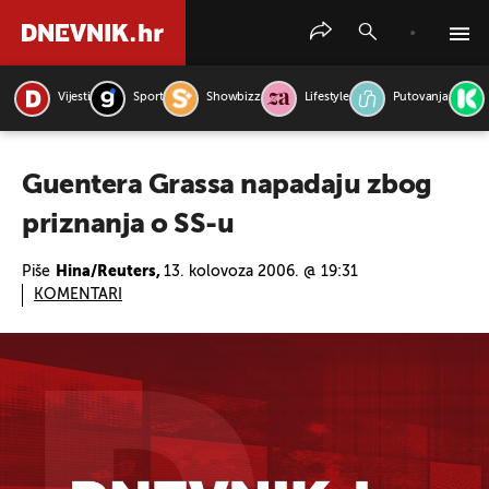
Vijesti
Sport
Showbizz
Lifestyle
Putovanja
PRETRAŽITE VIJESTI
Guentera Grassa napadaju zbog
priznanja o SS-u
Piše
Hina/Reuters,
13. kolovoza 2006. @ 19:31
KOMENTARI