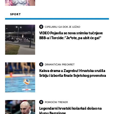
SPORT
CIPELARILI GA DOK JE LEŽAO
VIDEO Pojavila se nova snimka tučnjave
BBB-a i Torcide: "Je*ote, pa ubit će ga!"
DRAMATIČAN PREOKRET
Kakva drama u Zagrebu! Hrvatska srušila
Srbiju i izborila finale Svjetskog prvenstva
POMOĆNI TRENER
Legendarni hrvatski košarkaš došao na
klupu Barcelone