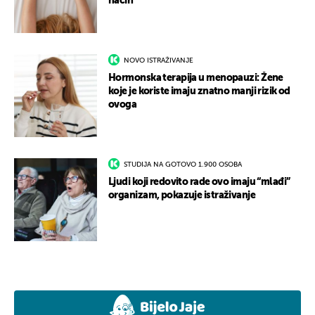
način
NOVO ISTRAŽIVANJE
Hormonska terapija u menopauzi: Žene
koje je koriste imaju znatno manji rizik od
ovoga
STUDIJA NA GOTOVO 1.900 OSOBA
Ljudi koji redovito rade ovo imaju “mlađi”
organizam, pokazuje istraživanje