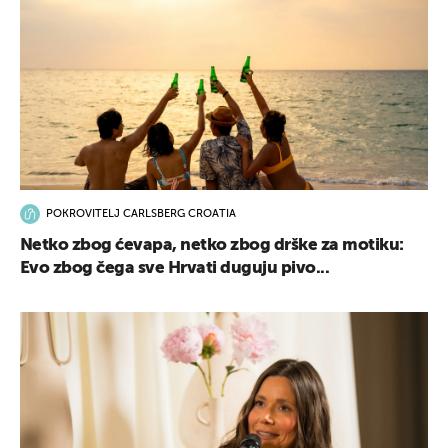
POKROVITELJ CARLSBERG CROATIA
Netko zbog ćevapa, netko zbog drške za motiku:
Evo zbog čega sve Hrvati duguju pivo...