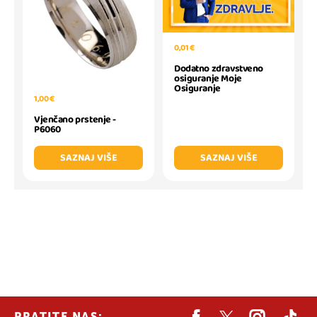
0,01 €
Dodatno zdravstveno
osiguranje Moje
Osiguranje
1,00 €
Vjenčano prstenje -
P6060
SAZNAJ VIŠE
SAZNAJ VIŠE