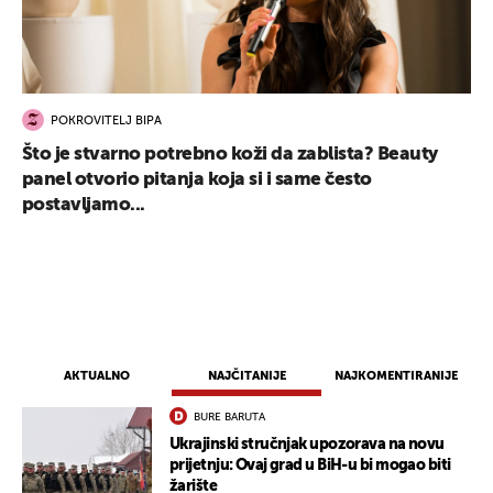
POKROVITELJ BIPA
Što je stvarno potrebno koži da zablista? Beauty
panel otvorio pitanja koja si i same često
postavljamo...
AKTUALNO
NAJČITANIJE
NAJKOMENTIRANIJE
BURE BARUTA
Ukrajinski stručnjak upozorava na novu
prijetnju: Ovaj grad u BiH-u bi mogao biti
žarište