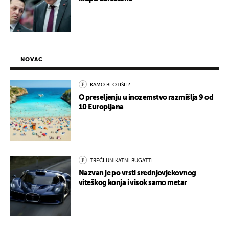
NOVAC
KAMO BI OTIŠLI?
O preseljenju u inozemstvo razmišlja 9 od
10 Europljana
TREĆI UNIKATNI BUGATTI
Nazvan je po vrsti srednjovjekovnog
viteškog konja i visok samo metar