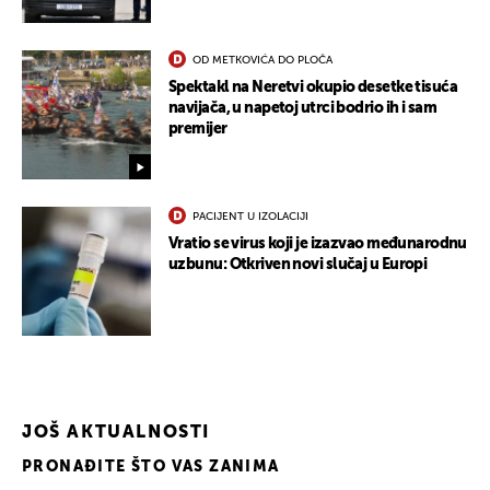
OD METKOVIĆA DO PLOČA
Spektakl na Neretvi okupio desetke tisuća
navijača, u napetoj utrci bodrio ih i sam
premijer
UKLJUČITE NOTIFIKACIJE
PACIJENT U IZOLACIJI
Vratio se virus koji je izazvao međunarodnu
uzbunu: Otkriven novi slučaj u Europi
JOŠ AKTUALNOSTI
PRONAĐITE ŠTO VAS ZANIMA