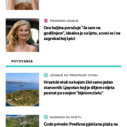
PREKRASNO IZDANJE
Ova haljina poručuje “Ja sam na
godišnjem”, idealna je za ljeto, a nosi se i na
zagrebačkoj špici
PUTOVANJA
UŽIVANJE NA "PRIVATNOM" OTOKU
Hrvatski otok na kojem živi samo jedan
stanovnik: Ljepotan koji je diljem svijeta
poznat po svojem "bijelom zlatu"
NAJMANJA NA SVIJETU
Čudo prirode: Predivna pješčana plaža na