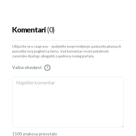
Komentari
(0)
Uključite se u raspravu – podijelite svoje mišljenje, postavite pitanja ili
ponudite svoj pogled na temu. Vaš komentar može potaknuti
zanimljiv dijalog i obogatiti zajednicu našeg portala.
Važna obavijest
!
1500 znakova preostalo