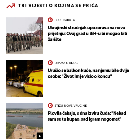
TRI VIJESTI O KOJIMA SE PRIČA
BURE BARUTA
Ukrajinski stručnjak upozorava na novu
prijetnju: Ovaj grad u BiH-u bi mogao biti
žarište
DRAMA U RIJECI
Urušio se balkon kuće, na njemu bile dvije
osobe: "Život im je visio o koncu"
STIŽU NOVE VRUĆINE
Plovila čekaju, s dna izviru čuda: "Nekad
sam se tu kupao, sad igram nogomet"