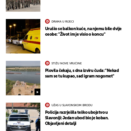
DRAMA U RIJECI
Urušio se balkon kuće, na njemu bile dvije
osobe: "Život im je visio o koncu"
STIŽU NOVE VRUĆINE
Plovila čekaju, s dna izviru čuda: "Nekad
sam se tu kupao, sad igram nogomet"
UŽAS U SLAVONSKOM BRODU
Policija razrješila teško ubojstvo u
Slavoniji: Jedan ubod bio je koban.
Objavljeni detalji