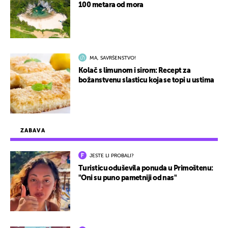
100 metara od mora
MA, SAVRŠENSTVO!
Kolač s limunom i sirom: Recept za
božanstvenu slasticu koja se topi u ustima
ZABAVA
JESTE LI PROBALI?
Turisticu oduševila ponuda u Primoštenu:
"Oni su puno pametniji od nas"