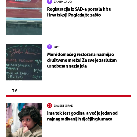
ZANIMLJIVO
Registracija iz SAD-a postala hit u
Hrvatskoj! Pogledajte zašto
UPS!
Meni domaćeg restorana nasmijao
društvene mreže! Za sve je zaslužan
urnebesan naziv jela
TV
DALEKI GRAD
Ima tek šest godina, a već je jedan od
najnagrađivanijih dječjih glumaca