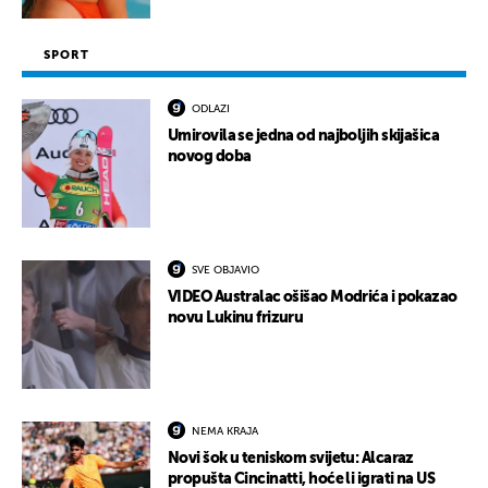
SPORT
ODLAZI
Umirovila se jedna od najboljih skijašica
novog doba
SVE OBJAVIO
VIDEO Australac ošišao Modrića i pokazao
novu Lukinu frizuru
NEMA KRAJA
Novi šok u teniskom svijetu: Alcaraz
propušta Cincinatti, hoće li igrati na US