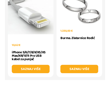
1.330,00 €
Burma. Zlatarnice Rodić
10,62 €
iPhone 5/6/7/8/X/XS/XS
Max/XR/11/11 Pro USB
kabel za punjač
SAZNAJ VIŠE
SAZNAJ VIŠE