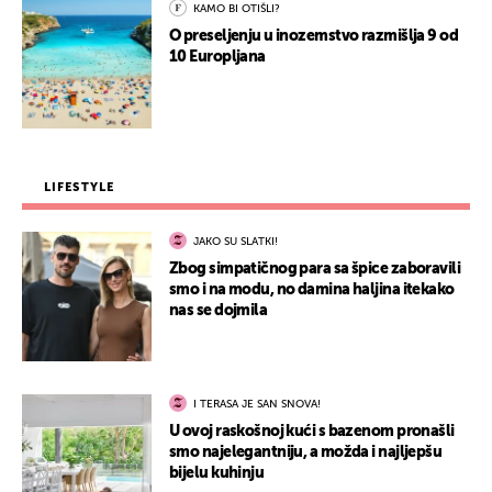
KAMO BI OTIŠLI?
O preseljenju u inozemstvo razmišlja 9 od
10 Europljana
LIFESTYLE
JAKO SU SLATKI!
Zbog simpatičnog para sa špice zaboravili
smo i na modu, no damina haljina itekako
nas se dojmila
I TERASA JE SAN SNOVA!
U ovoj raskošnoj kući s bazenom pronašli
smo najelegantniju, a možda i najljepšu
bijelu kuhinju