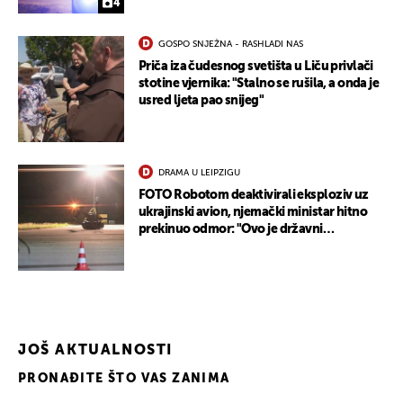
4
GOSPO SNJEŽNA - RASHLADI NAS
Priča iza čudesnog svetišta u Liču privlači
stotine vjernika: "Stalno se rušila, a onda je
usred ljeta pao snijeg"
DRAMA U LEIPZIGU
FOTO Robotom deaktivirali eksploziv uz
ukrajinski avion, njemački ministar hitno
prekinuo odmor: "Ovo je državni
terorizam"
JOŠ AKTUALNOSTI
PRONAĐITE ŠTO VAS ZANIMA