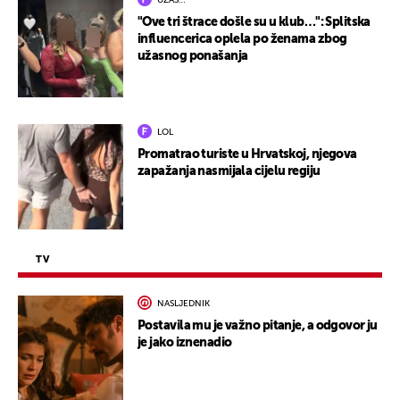
UŽAS…
"Ove tri štrace došle su u klub…": Splitska
influencerica oplela po ženama zbog
užasnog ponašanja
LOL
Promatrao turiste u Hrvatskoj, njegova
zapažanja nasmijala cijelu regiju
TV
NASLJEDNIK
Postavila mu je važno pitanje, a odgovor ju
je jako iznenadio