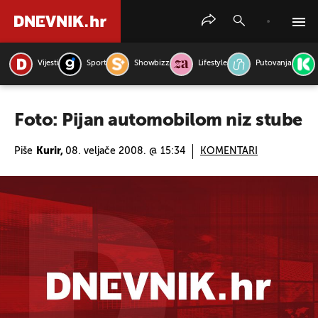
Vijesti
Sport
Showbizz
Lifestyle
Putovanja
PRETRAŽITE VIJESTI
Foto: Pijan automobilom niz stube
Piše
Kurir,
08. veljače 2008. @ 15:34
KOMENTARI