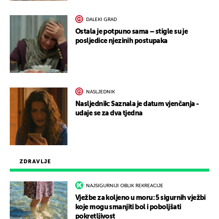
DALEKI GRAD
Ostala je potpuno sama – stigle su je
posljedice njezinih postupaka
NASLJEDNIK
Nasljednik: Saznala je datum vjenčanja -
udaje se za dva tjedna
ZDRAVLJE
NAJSIGURNIJI OBLIK REKREACIJE
Vježbe za koljeno u moru: 5 sigurnih vježbi
koje mogu smanjiti bol i poboljšati
pokretljivost