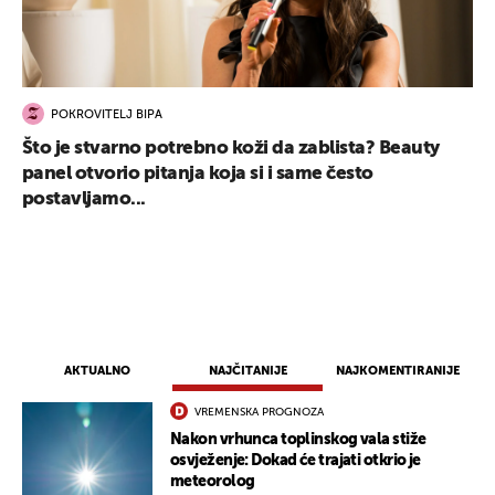
POKROVITELJ BIPA
Što je stvarno potrebno koži da zablista? Beauty
panel otvorio pitanja koja si i same često
postavljamo...
AKTUALNO
NAJČITANIJE
NAJKOMENTIRANIJE
VREMENSKA PROGNOZA
Nakon vrhunca toplinskog vala stiže
osvježenje: Dokad će trajati otkrio je
meteorolog