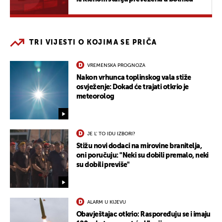
TRI VIJESTI O KOJIMA SE PRIČA
VREMENSKA PROGNOZA
Nakon vrhunca toplinskog vala stiže
osvježenje: Dokad će trajati otkrio je
meteorolog
JE L' TO IDU IZBORI?
Stižu novi dodaci na mirovine branitelja,
oni poručuju: "Neki su dobili premalo, neki
su dobili previše"
ALARM U KIJEVU
Obavještajac otkrio: Raspoređuju se i imaju