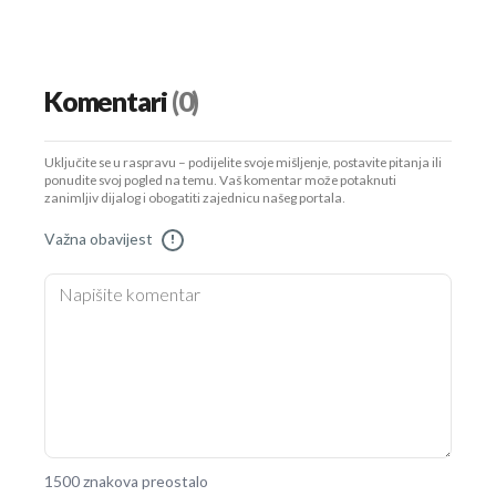
Komentari
(0)
Uključite se u raspravu – podijelite svoje mišljenje, postavite pitanja ili
ponudite svoj pogled na temu. Vaš komentar može potaknuti
zanimljiv dijalog i obogatiti zajednicu našeg portala.
Važna obavijest
!
1500 znakova preostalo