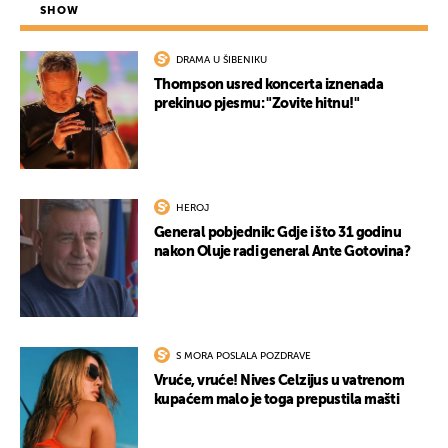
SHOW
DRAMA U ŠIBENIKU
Thompson usred koncerta iznenada
prekinuo pjesmu: "Zovite hitnu!"
HEROJ
UKLJUČITE NOTIFIKACIJE
General pobjednik: Gdje i što 31 godinu
nakon Oluje radi general Ante Gotovina?
S MORA POSLALA POZDRAVE
Vruće, vruće! Nives Celzijus u vatrenom
kupaćem malo je toga prepustila mašti