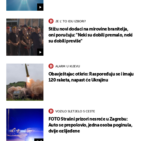
JE L' TO IDU IZBORI?
Stižu novi dodaci na mirovine branitelja,
oni poručuju: "Neki su dobili premalo, neki
su dobili previše"
ALARM U KIJEVU
Obavještajac otkrio: Raspoređuju se i imaju
120 raketa, napast će Ukrajinu
VOZILO SLETJELO S CESTE
FOTO Strašni prizori nesreće u Zagrebu:
Auto se prepolovio, jedna osoba poginula,
dvije ozlijeđene