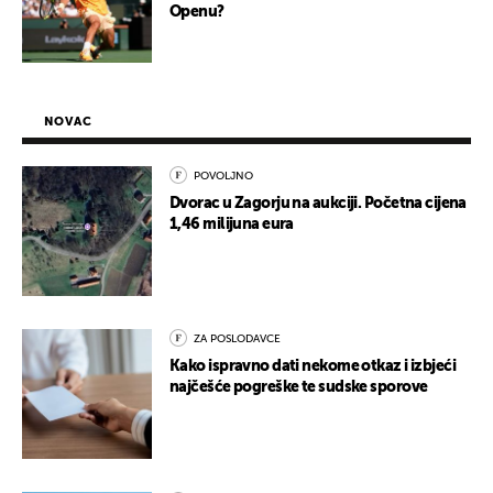
Openu?
NOVAC
POVOLJNO
Dvorac u Zagorju na aukciji. Početna cijena
1,46 milijuna eura
ZA POSLODAVCE
Kako ispravno dati nekome otkaz i izbjeći
najčešće pogreške te sudske sporove