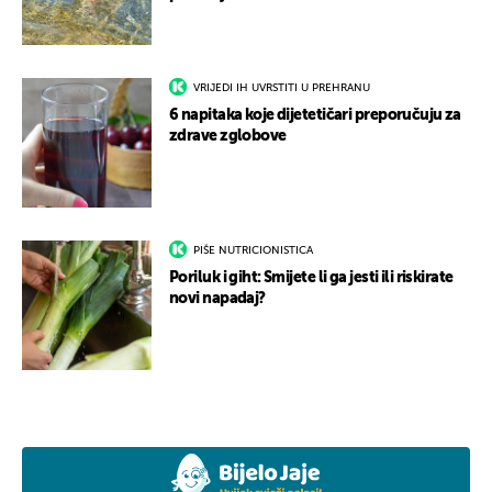
VRIJEDI IH UVRSTITI U PREHRANU
6 napitaka koje dijetetičari preporučuju za
zdrave zglobove
PIŠE NUTRICIONISTICA
Poriluk i giht: Smijete li ga jesti ili riskirate
novi napadaj?