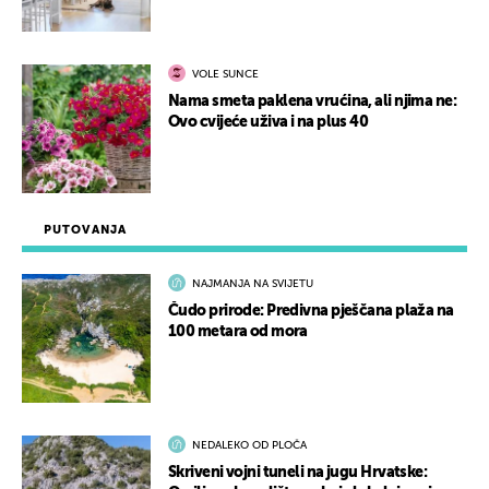
VOLE SUNCE
Nama smeta paklena vrućina, ali njima ne:
Ovo cvijeće uživa i na plus 40
PUTOVANJA
NAJMANJA NA SVIJETU
Čudo prirode: Predivna pješčana plaža na
100 metara od mora
NEDALEKO OD PLOČA
Skriveni vojni tuneli na jugu Hrvatske: