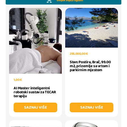
255.000,00 €
Stan: Postira, Brač, 99.00
m2, prizemlje sa vrtom i
parkirnim mjestom
1,00 €
AI Master inteligentni
robotski sustav za TECAR
terapiju
SAZNAJ VIŠE
SAZNAJ VIŠE