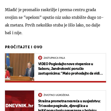
Mladić je promašio raskrižje i prema centru grada
svojim se "opelom" uputio niz usko stubište dugo 10-
ak metara. Prvih nekoliko stuba je išlo lako, no dalje
baš i nije.
PROČITAJTE I OVO
ZASTUPNICA PALA
VIDEO Pogledajte nove stepenice u
Saboru, Jandroković poručio
zastupnicima: "Malo prohodajte da vidite
je li dobro ili nije"
ŽIVOTNO UGROŽENA
Strašna prometna nesreća u susjedstvu:
Tri osobe poginule, djevojčica u
kritičnom stanju prevezena u bolnicu