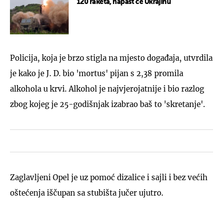
120 raketa, napast će Ukrajinu
Policija, koja je brzo stigla na mjesto događaja, utvrdila
je kako je J. D. bio 'mortus' pijan s 2,38 promila
alkohola u krvi. Alkohol je najvjerojatnije i bio razlog
zbog kojeg je 25-godišnjak izabrao baš to 'skretanje'.
Zaglavljeni Opel je uz pomoć dizalice i sajli i bez većih
oštećenja iščupan sa stubišta jučer ujutro.