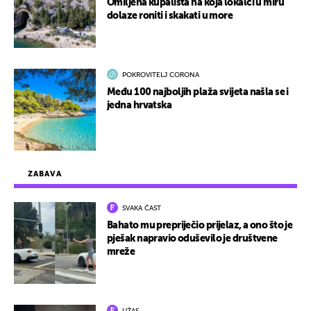
Omiljena kupališta na koja lokalci u miru
dolaze roniti i skakati u more
POKROVITELJ CORONA
Među 100 najboljih plaža svijeta našla se i
jedna hrvatska
ZABAVA
SVAKA ČAST
Bahato mu prepriječio prijelaz, a ono što je
pješak napravio oduševilo je društvene
mreže