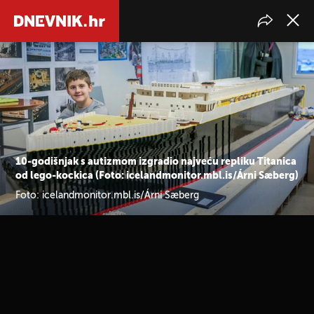
10-godišnjak s autizmom izgradio najveću repliku Titanica
od lego-kockica (Foto: icelandmonitor.mbl.is/Árni Sæberg)
Foto: icelandmonitor.mbl.is/Árni Sæberg